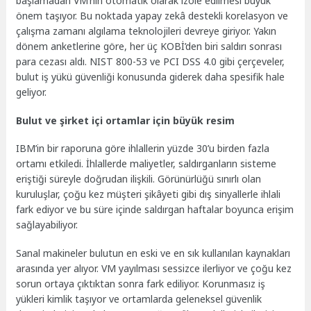
başlamadan VM’nin otomatik olarak izole edilmesi büyük
önem taşıyor. Bu noktada yapay zekâ destekli korelasyon ve
çalışma zamanı algılama teknolojileri devreye giriyor. Yakın
dönem anketlerine göre, her üç KOBİ’den biri saldırı sonrası
para cezası aldı. NIST 800-53 ve PCI DSS 4.0 gibi çerçeveler,
bulut iş yükü güvenliği konusunda giderek daha spesifik hale
geliyor.
Bulut ve şirket içi ortamlar için büyük resim
IBM’in bir raporuna göre ihlallerin yüzde 30’u birden fazla
ortamı etkiledi. İhlallerde maliyetler, saldırganların sisteme
eriştiği süreyle doğrudan ilişkili. Görünürlüğü sınırlı olan
kuruluşlar, çoğu kez müşteri şikâyeti gibi dış sinyallerle ihlali
fark ediyor ve bu süre içinde saldırgan haftalar boyunca erişim
sağlayabiliyor.
Sanal makineler bulutun en eski ve en sık kullanılan kaynakları
arasında yer alıyor. VM yayılması sessizce ilerliyor ve çoğu kez
sorun ortaya çıktıktan sonra fark ediliyor. Korunmasız iş
yükleri kimlik taşıyor ve ortamlarda geleneksel güvenlik