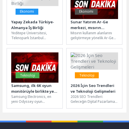
Ekonomi
Ekonomi
Yapay Zekada Türkiye-
Sunar Yatırım Ar-Ge
Almanya İş Birliği
merkezi, mısırın
Yeditepe Üniversitesi,
Mısırın kullanım alanlarını
potansiyelini geleceğe
Teknopark İstanbul
geliştirmeye yönelik Ar-Ge
taşıyor
bünyesinde "Girişim
çalışmalarının önemine
Stüdyosu (Venture Studio)",
dikkat çeken Sunar Yatırım
"Bilişim ve Yapay Zekâ
Yönetim Kurulu Başkanı ve...
Uygulama ve...
Teknoloji
Teknoloji
Samsung, ilk 6K oyun
2026 İçin Seo Trendleri
monitörüyle birlikte yeni
ve Teknoloji Gelişmeleri
Samsung Electronics, en
2026 SEO Trendleri:
nesil Odyssey Oyun ve
yeni Odyssey oyun
Geleceğin Dijital Pazarlama
ViewFinity monitörlerini
monitörlerinin ve ViewFinity
Stratejileri 2026 yılına
tanıttı
S8 serisinin dünya çapında
girerken, dijital pazarlama
satışa sunulduğunu...
dünyasında SEO
trendlerinde...