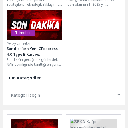
Stratejileri: Teknolojik Yaklaşımlar
lideri olan ESET, 2025 yılı
Yerel işletmeler için SEO
sonuçlarını açıkladı. Sürdürülebilir
stratejileri belirlerken teknolojik
büyüme, güçlü kârlılık...
yaklaşımları...
Teknoloji
3 Ay Önce
21
Sandisk’ten Yeni CFexpress
4.0 Type B Kart ve
Sandisk’in geçtiğimiz günlerdeki
Güncellenmiş V90 ile V60 SD
NAB etkinliğinde tanıttığı en yeni
Kartları
profesyonel bellek kartları
arasında yeni nesil SANDISK
Tüm Kategoriler
Extreme PRO® CFexpress...