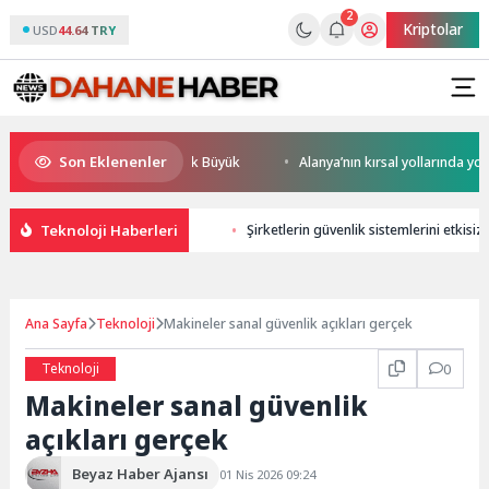
2
Kriptolar
USD
44.64 TRY
Son Eklenenler
esel Rekabet Potansiyeli Çok Büyük
Alanya’nın kırsal yollarında yoğun 
Teknoloji Haberleri
Şirketlerin güvenlik sistemlerini etkisiz
Ana Sayfa
Teknoloji
Makineler sanal güvenlik açıkları gerçek
Teknoloji
0
Makineler sanal güvenlik
açıkları gerçek
Beyaz Haber Ajansı
01 Nis 2026 09:24