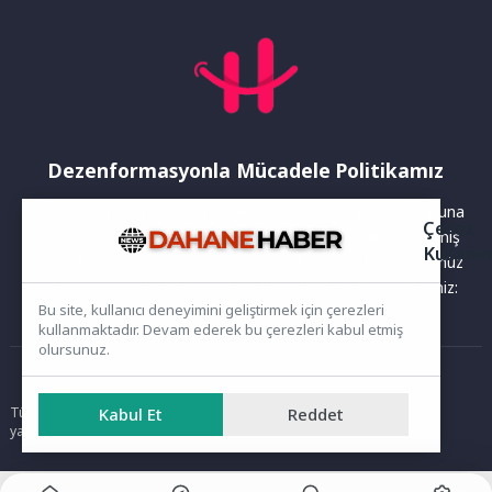
Dezenformasyonla Mücadele Politikamız
Yayınlanan haberler doğruluk ilkesi gözetilerek hazırlanır. Buna
Çerez
rağmen bazı içeriklerde eksik, hatalı veya güncelliğini yitirmiş
Kullanı
bilgiler bulunabilir.Yanlış veya yanıltıcı olduğunu düşündüğünüz
haberleri aşağıdaki iletişim kanallarından bize bildirebilirsiniz:
Bu site, kullanıcı deneyimini geliştirmek için çerezleri
kullanmaktadır. Devam ederek bu çerezleri kabul etmiş
olursunuz.
Ana Sayfa
Kabul Et
Reddet
Tüm hakları saklıdır. Sitede yer alan içerikler izinsiz kopyalanamaz,
yayımlanamaz ve kullanılamaz.