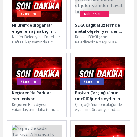
Gündem
Kültür Sanat
Nilüfer’de sloganlar
SEKA Kağıt Müzesi’nde
engelleri aşmak için
metal objeler yeniden
Nilüfer Belediyesi, Engelliler
Kocaeli Büyükşehir
yükseldi
hayat buldu
Haftası kapsamında Üç
Belediyesi’ne bağlı SEKA
Fidan Gençlik Parkı’nda
Kağıt Müzesi bünyesinde
düzenlenen basın
açık alanda sergilenen ve
açıklamasının ardından
geçmişten günümüze
gerçekleştirdiği yürüyüşle,...
ulaşan...
Gündem
Gündem
Keçiören’de Parklar
Başkan Çerçioğlu’nun
Yenileniyor
Öncülüğünde Aydın’ın
Keçiören Belediyesi,
Çerçioğlu’nun öncülüğünde
Sosyal Yaşam Alanları
vatandaşların daha temiz,
Aydın’ın dört bir yanında
Yenileniyor
güvenli ve konforlu
gerçekleştirilen çalışmalar
alanlarda vakit geçirebilmesi
hız kesmeden devam
için ilçe genelindeki
ediyor.Kent genelinde
parklarda...
vatandaşların sosyal...