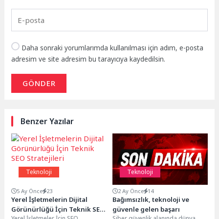
Daha sonraki yorumlarımda kullanılması için adım, e-posta
adresim ve site adresim bu tarayıcıya kaydedilsin.
GÖNDER
Benzer Yazılar
Teknoloji
Teknoloji
5 Ay Önce
23
2 Ay Önce
14
Yerel İşletmelerin Dijital
Bağımsızlık, teknoloji ve
Görünürlüğü İçin Teknik SEO
güvenle gelen başarı
Yerel İşletmeler İçin SEO
Siber güvenlik alanında dünya
Stratejileri