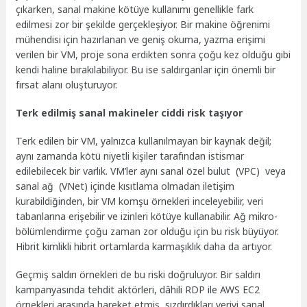
çıkarken, sanal makine kötüye kullanımı genellikle fark
edilmesi zor bir şekilde gerçekleşiyor. Bir makine öğrenimi
mühendisi için hazırlanan ve geniş okuma, yazma erişimi
verilen bir VM, proje sona erdikten sonra çoğu kez olduğu gibi
kendi haline bırakılabiliyor. Bu ise saldırganlar için önemli bir
fırsat alanı oluşturuyor.
Terk edilmiş sanal makineler ciddi risk taşıyor
Terk edilen bir VM, yalnızca kullanılmayan bir kaynak değil;
aynı zamanda kötü niyetli kişiler tarafından istismar
edilebilecek bir varlık. VM’ler aynı sanal özel bulut (VPC) veya
sanal ağ (VNet) içinde kısıtlama olmadan iletişim
kurabildiğinden, bir VM komşu örnekleri inceleyebilir, veri
tabanlarına erişebilir ve izinleri kötüye kullanabilir. Ağ mikro-
bölümlendirme çoğu zaman zor olduğu için bu risk büyüyor.
Hibrit kimlikli hibrit ortamlarda karmaşıklık daha da artıyor.
Geçmiş saldırı örnekleri de bu riski doğruluyor. Bir saldırı
kampanyasında tehdit aktörleri, dâhili RDP ile AWS EC2
örnekleri arasında hareket etmiş, sızdırdıkları veriyi sanal