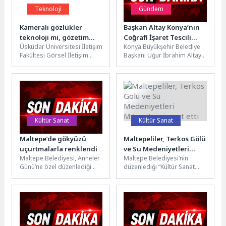
Teknoloji
Gündem
Kameralı gözlükler
Başkan Altay Konya’nın
teknoloji mi, gözetim
Coğrafi İşaret Tescili
Üsküdar Üniversitesi İletişim
Konya Büyükşehir Belediye
riski mi?
Alan Ürün Sayısının 91’e
Fakültesi Görsel İletişim
Başkanı Uğur İbrahim Altay,
Ulaştığını Açıkladı
Tasarımı Bölüm Başkanı
Konya'nın köklü mutfak
Prof. Dr. And Algül, giyilebilir
kültürünü yansıtan Karamık
teknolojilerin...
Otlu Çorba...
Kültür Sanat
Kültür Sanat
Maltepe’de gökyüzü
Maltepeliler, Terkos Gölü
uçurtmalarla renklendi
ve Su Medeniyetleri
Maltepe Belediyesi, Anneler
Maltepe Belediyesi’nin
Müzesi’ni ziyaret etti
Günü’ne özel düzenlediği
düzenlediği “Kültür Sanat
etkinliklerle ilçede dopdolu
Bahar Gezileri” kapsamında
bir gün yaşattı. Etkinlikler
Terkos Gölü ve Su
kapsamında
Medeniyetleri Müzesi’ni
gerçekleştirilen...
ziyaret...