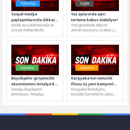
Teknoloji
Sağlık
Sosyal medya
Yaz aylarında aşırı
paylaşımlarında dikkat
terleme kabus olabiliyor!
Kimlik avı saldırılarında ve
Yurt genelinde etkisini
edilmesi gereken 10
sosyal mühendislik
artıran kavurucu sıcaklar, yaz
nokta
tekniklerinde artış
aylarının en sık karşılaşılan
yaşanırken sosyal medya
sorunlarından biri olan
üzerinden yapılan aşırı
aşırı...
paylaşımlar...
Gündem
Gündem
Büyükşehir girişimcilik
Karşıyaka’nın temizlik
ekosistemini Antalya’da
filosu üç yeni kamyonla
Antalya Büyükşehir
Karşıyaka Belediyesi,
buluşturdu
güçlendi
Belediyesi, “Antalya
temizlik hizmetlerini daha
Girişimcilik ve Mentorluk
hızlı ve verimli hale getirmek
Kampı” ile Antalya ve
amacıyla araç filosunu üç
İstanbul’daki girişimcilik
yeni...
dünyasını bir...