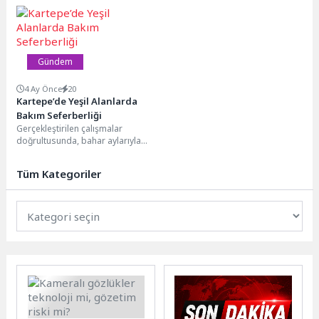
Koordinasyon Merkezi, kentin
Merkezi’nde “pastacılık ve aşçılık”
dört bir yanını anlık...
alanında eğitimlerini başarıyla...
Gündem
4 Ay Önce
20
Kartepe’de Yeşil Alanlarda
Bakım Seferberliği
Gerçekleştirilen çalışmalar
doğrultusunda, bahar aylarıyla
birlikte hızla büyüyen yabani otlar
ve dikenli bitkiler kontrollü bir...
Tüm Kategoriler