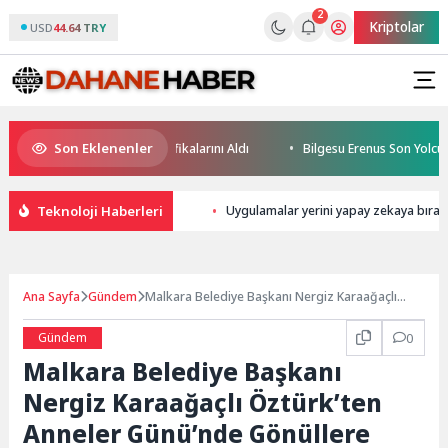
2
Kriptolar
USD
44.64 TRY
Son Eklenenler
eleceğin Yüzücüleri Sertifikalarını Aldı
Bilgesu Erenus Son Yolculuğu
Teknoloji Haberleri
Uygulamalar yerini yapay zekaya bırak
Ana Sayfa
Gündem
Malkara Belediye Başkanı Nergiz Karaağaçlı
Öztürk’ten Anneler Günü’nde Gönüllere Dokunan
Buluşmalar
Gündem
0
Malkara Belediye Başkanı
Nergiz Karaağaçlı Öztürk’ten
Anneler Günü’nde Gönüllere