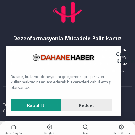
Dezenformasyonla Mücadele Politikamız
Yayınlanan haberler doğruluk ilkesi gözetilerek hazırlanır. Buna
Çerez
rağmen bazı içeriklerde eksik, hatalı veya güncelliğini yitirmiş
Kullanı
bilgiler bulunabilir.Yanlış veya yanıltıcı olduğunu düşündüğünüz
haberleri aşağıdaki iletişim kanallarından bize bildirebilirsiniz:
Bu site, kullanıcı deneyimini geliştirmek için çerezleri
kullanmaktadır. Devam ederek bu çerezleri kabul etmiş
olursunuz.
Ana Sayfa
Kabul Et
Reddet
Tüm hakları saklıdır. Sitede yer alan içerikler izinsiz kopyalanamaz,
yayımlanamaz ve kullanılamaz.
Ana Sayfa
Keşfet
Ara
Hızlı Menü