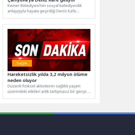
Kemer Belediyesi’nin sosyal belediyecilik
anlayışıyla hayata geçirdiği Deniz Kafe
markası, şimdi de Çamyuva Mahallesi’nde
hizmet...
Sağlık
Hareketsizlik yılda 3,2 milyon ölüme
neden oluyor
Düzenli fiziksel aktivitenin sağlıklı yaşam
üzerindeki etkileri artık tartışmasız bir gerçek.
Haftada en az 150...