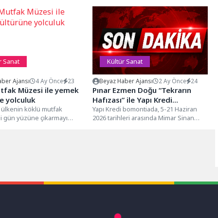
r Sanat
Kültür Sanat
ber Ajansı
4 Ay Önce
23
Beyaz Haber Ajansı
2 Ay Önce
24
tfak Müzesi ile yemek
Pınar Ezmen Doğu “Tekrarın
e yolculuk
Hafızası” ile Yapı Kredi
e ülkenin köklü mutfak
bomontiada’da
Yapı Kredi bomontiada, 5-21 Haziran
ni gün yüzüne çıkarmayı
2026 tarihleri arasında Mimar Sinan
n İzmir Büyükşehir
Üniversitesi Geleneksel Türk Sanatları
 İzmir Mutfak...
Bölümü Hat...