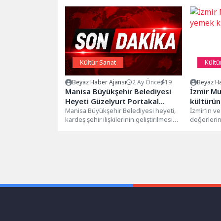
Kültür Sanat
Kültü
Beyaz Haber Ajansı
2 Ay Önce
19
Beyaz Ha
Manisa Büyükşehir Belediyesi
İzmir Mu
Heyeti Güzelyurt Portakal
kültürün
Festivali’ne Katıldı
Manisa Büyükşehir Belediyesi heyeti,
İzmir’in v
kardeş şehir ilişkilerinin geliştirilmesi
değerleri
amacıyla Kuzey Kıbrıs Türk
hedefleye
Cumhuriyeti’nde düzenlenen 48....
Belediyesi,