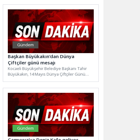
yeniden vatandaşların...
Gündem
Başkan Büyükakın’dan Dünya
Çiftçiler günü mesajı
Kocaeli Büyükşehir Belediye Başkanı Tahir
Büyükakın, 14 Mayıs Dünya Çiftçiler Günü
dolayısıyla yayımladığı mesajda, tarımın...
Gündem
Çamyuva’ya Deniz Kafe geliyor