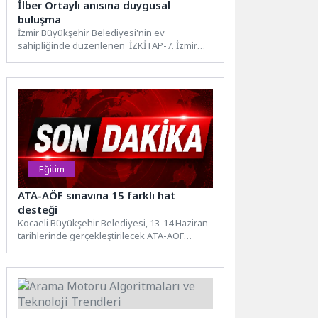
İlber Ortaylı anısına duygusal
buluşma
İzmir Büyükşehir Belediyesi'nin ev
sahipliğinde düzenlenen İZKİTAP-7. İzmir
Kitap Fuarı'nda, Prof. Dr. İlber Ortaylı’nın kızı...
Eğitim
ATA-AÖF sınavına 15 farklı hat
desteği
Kocaeli Büyükşehir Belediyesi, 13-14 Haziran
tarihlerinde gerçekleştirilecek ATA-AÖF
sınavları kapsamında Kocaeli Üniversitesi
Umuttepe Kampüsü’ne 15...