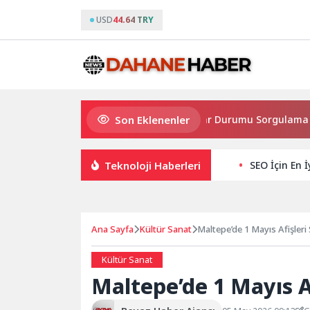
USD
44.64 TRY
Son Eklenenler
Nilüfer’de Kent Rehberi ve İmar Durumu Sorgulama yenilen
Teknoloji Haberleri
SEO İçin En İ
Ana Sayfa
Kültür Sanat
Maltepe’de 1 Mayıs Afişleri 
Kültür Sanat
Maltepe’de 1 Mayıs Af