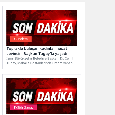
Gündem
Toprakla buluşan kadınlar, hasat
sevincini Başkan Tugay’la yaşadı
İzmir Büyükşehir Belediye Başkanı Dr. Cemil
Tugay, Mahalle Bostanlarında üretim yapan
kadınlarla Kadifekale’de kurulan kahvaltı...
Kültür Sanat