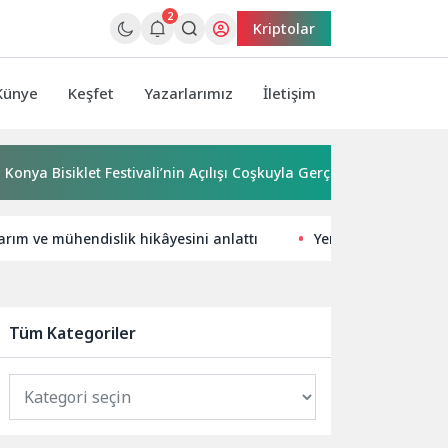
2
Kriptolar
Künye
Keşfet
Yazarlarımız
İletişim
isiklet Festivali’nin Açılışı Coşkuyla Gerçekleşti
Maltepe’de
arım ve mühendislik hikâyesini anlattı
Yerel İşletmeler İçi
Tüm Kategoriler