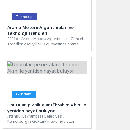
Teknoloji
Arama Motoru Algoritmaları ve
Teknoloji Trendleri
2021'de Arama Motoru Algoritmaları: Güncel
Trendler 2021 yılı SEO dünyasında arama
motoru algoritmalarının güncel trendlerine...
Gündem
Unutulan piknik alanı İbrahim Akın ile
yeniden hayat buluyor
İstanbul Bayrampaşa Belediyesi,
Kemerburgaz Göktürk mevkiinde uzun
süredir atıl durumda bulunan piknik alanını