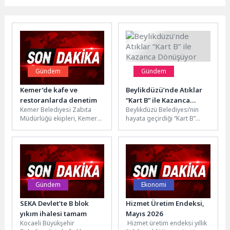
Gündem
Gündem
Kemer’de kafe ve
Beylikdüzü’nde Atıklar
restoranlarda denetim
“Kart B” ile Kazanca
Kemer Belediyesi Zabıta
Beylikdüzü Belediyesi’nin
Dönüşüyor
Müdürlüğü ekipleri, Kemer
hayata geçirdiği “Kart B”
merkezinde bulunan kafe ve
projesiyle geri
restoranlarda denetim
dönüştürülebilir atıklarını
yaptı. Kemer Belediyesi
teslim eden vatandaşlar,
gıda...
kilogram başına...
Gündem
Ekonomi
SEKA Devlet’te B blok
Hizmet Üretim Endeksi,
yıkım ihalesi tamam
Mayıs 2026
Kocaeli Büyükşehir
Hizmet üretim endeksi yıllık