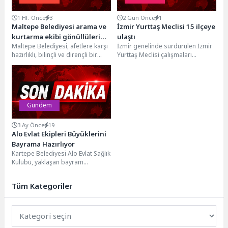
1 Hf. Önce
3
2 Gün Önce
1
Maltepe Belediyesi arama ve
İzmir Yurttaş Meclisi 15 ilçeye
kurtarma ekibi gönüllülerini
ulaştı
Maltepe Belediyesi, afetlere karşı
İzmir genelinde sürdürülen İzmir
arıyor
hazırlıklı, bilinçli ve dirençli bir
Yurttaş Meclisi çalışmaları
kent oluşturma hedefi
kapsamında bugüne kadar 15
doğrultusunda Maltepe
ilçede oturumlar tamamlandı.
Belediyesi...
Son...
Gündem
3 Ay Önce
19
Alo Evlat Ekipleri Büyüklerini
Bayrama Hazırlıyor
Kartepe Belediyesi Alo Evlat Sağlık
Kulübü, yaklaşan bayram
öncesinde de dur durak bilmeden
çalışıyor. İlçe...
Tüm Kategoriler