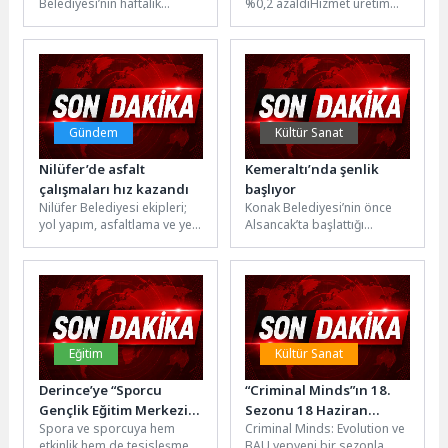
Belediyesi’nin haftalık
%0,2 azaldıHizmet üretim
encümen toplantısında SEKA
endeksi (2021=100) 2026 yılı
Devlet Hastanesi B blokunun
Mayıs ayında bir önceki...
yıkım ihalesi gündeme
geldi....
Gündem
Kültür Sanat
Nilüfer’de asfalt
Kemeraltı’nda şenlik
çalışmaları hız kazandı
başlıyor
Nilüfer Belediyesi ekipleri;
Konak Belediyesi’nin önce
yol yapım, asfaltlama ve yeni
Alsancak’ta başlattığı
yol açma çalışmalarını
etkinlikler, vatandaştan ve
sürdürüyor. İlçe genelindeki
esnaftan gelen olumlu
çalışmalarda...
tepkiler üzerine Kemeraltı’na
da...
Eğitim
Kültür Sanat
Derince’ye “Sporcu
“Criminal Minds”ın 18.
Gençlik Eğitim Merkezi”
Sezonu 18 Haziran
Spora ve sporcuya hem
Criminal Minds: Evolution ve
geliyor
Perşembe 21.30’da FX
etkinlik hem de tesisleşme
BAU yepyeni bir sezonla