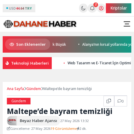
2
Kriptolar
USD
44.64 TRY
Son Eklenenler
esel Rekabet Potansiyeli Çok Büyük
Alanya’nın kırsal yollarında yoğun 
Teknoloji Haberleri
Web Tasarım ve E-Ticaret İçin Optimiz
Ana Sayfa
Gündem
Maltepe’de bayram temizliği
Gündem
0
Maltepe’de bayram temizliği
Beyaz Haber Ajansı
27 May 2026 13:32
Güncelleme: 27 May 2026
19 Görüntüleme
2 dk.