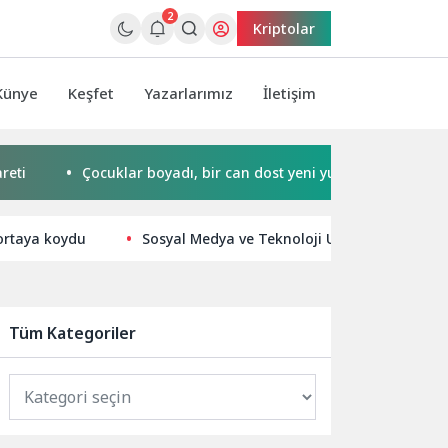
2
Kriptolar
Künye
Keşfet
Yazarlarımız
İletişim
Çocuklar boyadı, bir can dost yeni yuvasına kavuştu
S
 ortaya koydu
Sosyal Medya ve Teknoloji Uyumunu Artırın: 
Tüm Kategoriler