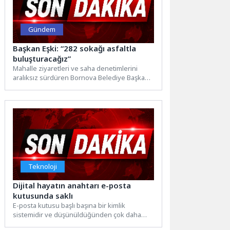
Gündem
Başkan Eşki: “282 sokağı asfaltla
buluşturacağız”
Mahalle ziyaretleri ve saha denetimlerini
aralıksız sürdüren Bornova Belediye Başkanı
Ömer Eşki, bu kez Çamdibi’nin...
Teknoloji
Dijital hayatın anahtarı e-posta
kutusunda saklı
E-posta kutusu başlı başına bir kimlik
sistemidir ve düşünüldüğünden çok daha
fazla bilgi barındırır. Kişisel veya iş...