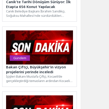
Canik’te Tarihi Dönüşüm Sürüyor: İlk
Etapta 656 Konut Yapılacak
Canik Belediye Başkanı İbrahim Sandıkçı,
Soğuksu Mahallesi'nde sürdürdükleri
kentsel dönüşüm projesinin ilk etabında 656
konutun...
Gündem
Bakan Çiftçi, Büyükşehir’in vizyon
projelerini yerinde inceledi
İçişleri Bakanı Mustafa Çiftçi, Kocaeli’de
gerçekleştirdiği temasların ardından Kocaeli
Büyükşehir Belediyesi’nin kente kazandırdığı
Fuarpark’ı (İzmit...