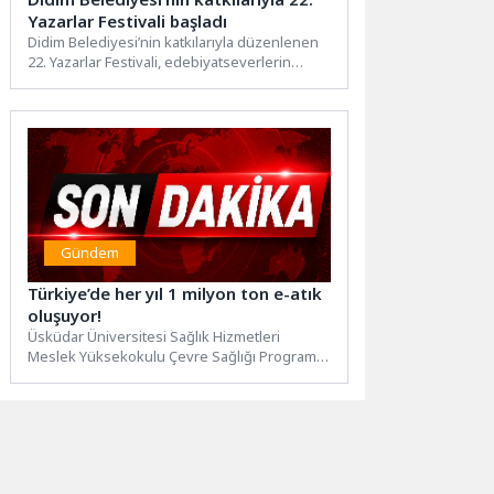
Yazarlar Festivali başladı
Didim Belediyesi’nin katkılarıyla düzenlenen
22. Yazarlar Festivali, edebiyatseverlerin
yoğun ilgisiyle başladı. 15 Ağustos’a kadar
devam...
Gündem
Türkiye’de her yıl 1 milyon ton e-atık
oluşuyor!
Üsküdar Üniversitesi Sağlık Hizmetleri
Meslek Yüksekokulu Çevre Sağlığı Programı
Bşk. Öğr. Gör. Tuğçe Yılmaz Karan,...