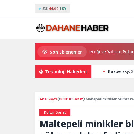
USD
44.64 TRY
Son Eklenenler
m yatırımı
Haymana’nın Geleceği ve Yatırım Potansiyeli Ma
Teknoloji Haberleri
Kaspersky, 2
Ana Sayfa
Kültür Sanat
Maltepeli minikler bilimin 
Kültür Sanat
Maltepeli minikler bi