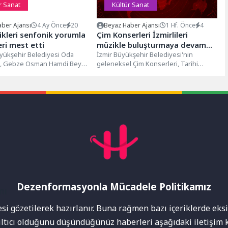
r Sanat
Kültür Sanat
ber Ajansı
4 Ay Önce
20
Beyaz Haber Ajansı
1 Hf. Önce
4
ikleri senfonik yorumla
Çim Konserleri İzmirlileri
eri mest etti
müzikle buluşturmaya devam
üyükşehir Belediyesi Oda
ediyor
İzmir Büyükşehir Belediyesi'nin
ı, Gebze Osman Hamdi Bey
geleneksel Çim Konserleri, Tarihi
kezi’nde Toygar Işıklı dizi
Havagazı Fabrikası'nda İzmirlileri
...
ağırlamaya devam ediyor. Dün gece...
Dezenformasyonla Mücadele Politikamız
mı
i gözetilerek hazırlanır. Buna rağmen bazı içeriklerde eksik
nıltıcı olduğunu düşündüğünüz haberleri aşağıdaki iletişim k