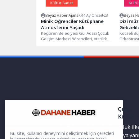
Kültür Sanat
Kültü
Beyaz Haber Ajansı
4 Ay Önce
23
Beyaz Ha
Minik Öğrenciler Kütüphane
Dizi müz
Atmosferini Yaşadı
Gebzelil
Keçiören Belediyesi Gül Adası Çocuk
Kocaeli B
Gelişim Merkezi öğrencileri, Atatürk
Orkestras
Cumhuriyet Kulesi 100. Yıl Halk
Kültür Mer
Kütüphanesi’ni...
müziklerini
Çerez
Kullanı
Yayınlanan haberler doğruluk ilkes
Bu site, kullanıcı deneyimini geliştirmek için çerezleri
bilgiler bulunabilir.Yanlış veya ya