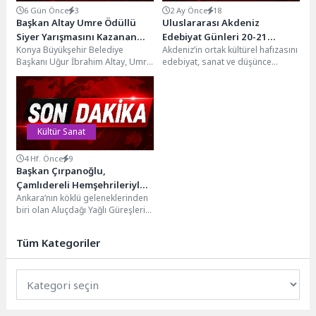
6 Gün Önce
3
2 Ay Önce
18
Başkan Altay Umre Ödüllü
Uluslararası Akdeniz
Siyer Yarışmasını Kazanan
Edebiyat Günleri 20-21
Konya Büyükşehir Belediye
Akdeniz’in ortak kültürel hafızasını
Öğrenciler ve Aileleriyle
Haziran’da Didim’de
Başkanı Uğur İbrahim Altay, Umre
edebiyat, sanat ve düşünce
Buluştu
Ödüllü Siyer Yarışması’nı
ekseninde buluşturan
kazananlara yönelik düzenlenen
Uluslararası Akdeniz Edebiyat
eğitim...
Günleri’nin beşincisi,...
Kültür Sanat
4 Hf. Önce
9
Başkan Çırpanoğlu,
Çamlıdereli Hemşehrileriyle
Ankara’nın köklü geleneklerinden
Festivalde Buluştu
biri olan Aluçdağı Yağlı Güreşleri
Festivali, bu yıl 46. kez kapılarını
açarak...
Tüm Kategoriler