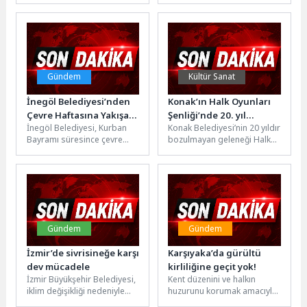
Eğitim Evi’nin özel çocukları,
Güreşleri’nde Kocaeli
Edremit 3. Komando Tabur...
Büyükşehir Belediyesi
Kağıtspor’un...
Gündem
Kültür Sanat
İnegöl Belediyesi’nden
Konak’ın Halk Oyunları
Çevre Haftasına Yakışan
Şenliği’nde 20. yıl
İnegöl Belediyesi, Kurban
Konak Belediyesi’nin 20 yıldır
Bayram Mesaisi
gururu yaşanacak
Bayramı süresince çevre
bozulmayan geleneği Halk
temizliği ve halk sağlığını
Oyunları Şenliği’nde bu yıl
önceleyen örnek bir çalışma
400 dansçı 12 yörenin...
ortaya...
Gündem
Gündem
İzmir’de sivrisineğe karşı
Karşıyaka’da gürültü
dev mücadele
kirliliğine geçit yok!
İzmir Büyükşehir Belediyesi,
Kent düzenini ve halkın
iklim değişikliği nedeniyle
huzurunu korumak amacıyla
üreme süreleri uzayan
yoğun çalışmalar