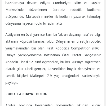
hazırlamaya devam ediyor. Cumhuriyet Bilim ve Düşler
Merkezi’nde düzenlenen ücretsiz robotik kodlama
atölyesinde, Maltepeli minikler ilk kodlarını yazarak teknoloji
dünyasına heyecan dolu bir adım attı.
Atölyenin en özel yanı ise tam bir “akran dayanışması” ve bilgi
aktarımı köprüsü kurması oldu. Dünyanın en prestijli robotik
yarışmalarından biri olan First Robotics Competition (FRC)
Dünya Şampiyonası’na hazırlanan Özel Kartal Bahçeşehir
Anadolu Lisesi 12. sınıf öğrencileri, bu kez kürsüye öğretmen
olarak çıktı. Liseli gençler, kazandıkları büyük deneyimleri ve
teknik bilgileri Maltepeli 7-9 yaş aralığındaki kardeşleriyle
paylaştı.
ROBOTLAR HAYAT BULDU
Atölye boyunca heyecanları gözlerinden okunan küçük