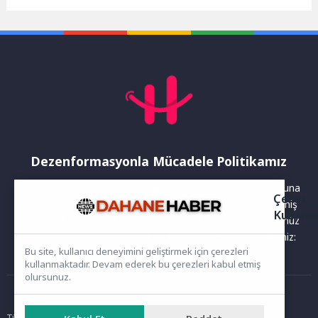
sivrisinek ve diğer vektörlere
gerçekleştiren Karşıyaka
karşı mücadeleyi...
Belediyesi, iş yerleri ve...
Dezenformasyonla Mücadele Politikamız
Yayınlanan haberler doğruluk ilkesi gözetilerek hazırlanır. Buna
Çerez
rağmen bazı içeriklerde eksik, hatalı veya güncelliğini yitirmiş
Kullanı
bilgiler bulunabilir.Yanlış veya yanıltıcı olduğunu düşündüğünüz
haberleri aşağıdaki iletişim kanallarından bize bildirebilirsiniz:
Bu site, kullanıcı deneyimini geliştirmek için çerezleri
kullanmaktadır. Devam ederek bu çerezleri kabul etmiş
olursunuz.
Ana Sayfa
Tüm hakları saklıdır. Sitede yer alan içerikler izinsiz kopyalanamaz,