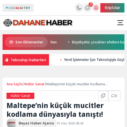
2
Kriptolar
USD
44.64 TRY
Son Eklenenler
da start Başkan Büyükakın’dan
Büyükşehir, çocukları afetlere karşı bil
Teknoloji Haberleri
Yerel İşletmeler İçin Teknolojiyle Güçlen
Ana Sayfa
Kültür Sanat
Maltepe’nin küçük mucitler kodlama
dünyasıyla tanıştı!
Kültür Sanat
0
Maltepe’nin küçük mucitler
kodlama dünyasıyla tanıştı!
Beyaz Haber Ajansı
01 Haz 2026 08:43