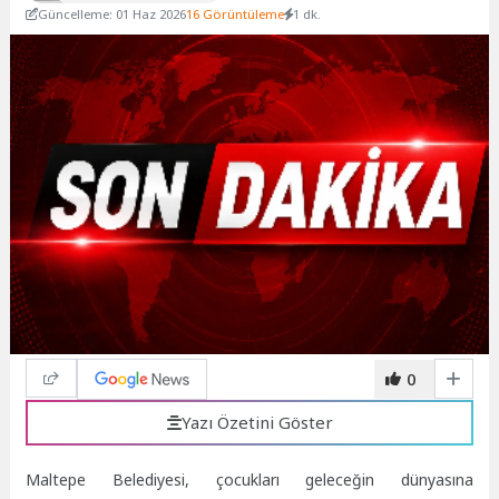
Güncelleme: 01 Haz 2026
16 Görüntüleme
1 dk.
0
Yazı Özetini Göster
Maltepe Belediyesi, çocukları geleceğin dünyasına