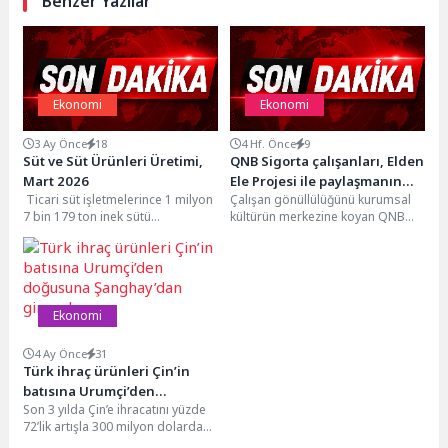
Benzer Yazılar
Ekonomi
Ekonomi
3 Ay Önce
18
4 Hf. Önce
9
Süt ve Süt Ürünleri Üretimi,
QNB Sigorta çalışanları, Elden
Mart 2026
Ele Projesi ile paylaşmanın
Ticari süt işletmelerince 1 milyon
Çalışan gönüllülüğünü kurumsal
gücünü büyütüyor
7 bin 179 ton inek sütü
kültürün merkezine koyan QNB
toplandıTicari süt işletmeleri
Sigorta, her yıl geleneksel hale
tarafından...
getirdiği anlamlı bir...
Ekonomi
4 Ay Önce
31
Türk ihraç ürünleri Çin’in
batısına Urumçi’den
Son 3 yılda Çin’e ihracatını yüzde
doğusuna Şanghay’dan
72’lik artışla 300 milyon dolardan
girecek
516 milyon dolara çıkaran,...