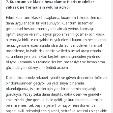
7. Kuantum ve klasik hesaplama: Hibrit modeller
yüksek performansın yolunu açıyor
Hibrit kuantum-klasik hesaplama, kuantum teknolojileri için
daha uygulanabilir bir yol sunuyor. Kuantum sistemleri
geleneksel hesaplamanın yerini almak yerine, karmaşık
optimizasyon ve simülasyon problemlerini çözmek için klasik
altyapıyla birlikte çalışabilir. Büyük ölçekli kuantum hesaplama
henüz gelişme aşamasında olsa da hibrit modeller; finansal
modelleme, lojistik, risk analizi ve ileri bilimsel araştırmada
kurumların yeni olanakları keşfetmesine şimdiden yardımcı
oluyor. Zamanla bu teknolojiler hız, hassasiyet ve hesaplama
gücünde yeni düzeylerin önünü açabilir.
Dijital ekonomide rekabet, yenilik ve güven dinamikleri kökten
bir dönüşümden geçiyor. Bu yedi sinyal bir arada
okunduğunda, işletmeler için yeni bir dönemin başladığı
görülüyor. Yapay zekâ daha dağıtık, daha özerk ve gündelik
sistemlerin içine gömülü hale geldikçe kurumların bu araçları
benimsemesi tek başına yeterli olmuyor. Yeni dönemde
başarı, akıllı teknolojilerin güvenli, şeffaf ve sorumlu bir şekilde