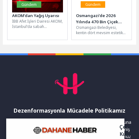
Gündem
Gündem
AKOM’dan Yağış Uyarısı
Osmangazi’de 2026
İBB Afet İşleri Dairesi AKOM,
Yılında 470 Bin Çiçek
İstanbul'da sabah
Osmangazi Belediyesi,
Toprakla Buluşacak
saatlerinden itibaren
kentin dört mevsim estetik
başlayan sağanak
ve bakımlı bir görünüme
geçişlerinin, ilerleyen
sahip olması için yürüttüğü
saatlerde etkisini...
peyzaj...
Dezenformasyonla Mücadele Politikamız
Yayınlanan haberler doğruluk ilkesi gözetilerek hazırlanır. Buna
Çerez
rağmen bazı içeriklerde eksik, hatalı veya güncelliğini yitirmiş
Kullanı
bilgiler bulunabilir.Yanlış veya yanıltıcı olduğunu düşündüğünüz