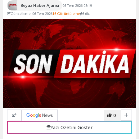
Beyaz Haber Ajansı
06 Tem 2026 08:19
Güncelleme: 06 Tem 2026
16 Görüntüleme
6 dk.
0
Yazı Özetini Göster