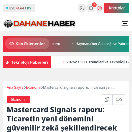
2
Kriptolar
USD
44.64 TRY
Son Eklenenler
rıca’ya modern ulaşım yatırımı
Haymana’nın Geleceği ve Yatırım Potansi
Teknoloji Haberleri
2026’da SEO Trendleri ve Teknoloji Gel
Ana Sayfa
Ekonomi
Mastercard Signals raporu: Ticaretin yeni
dönemini güvenilir zekâ şekillendirecek
Ekonomi
0
Mastercard Signals raporu:
Ticaretin yeni dönemini
güvenilir zekâ şekillendirecek