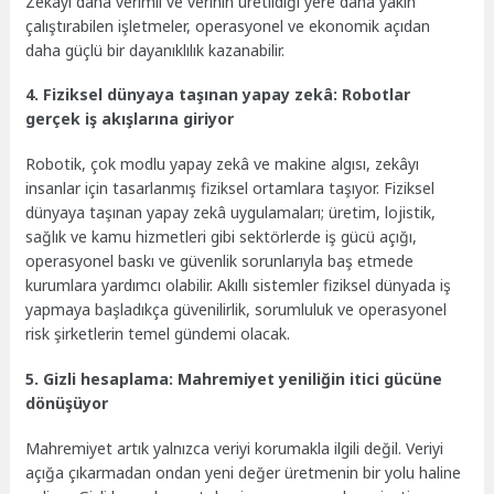
Zekâyı daha verimli ve verinin üretildiği yere daha yakın
çalıştırabilen işletmeler, operasyonel ve ekonomik açıdan
daha güçlü bir dayanıklılık kazanabilir.
4. Fiziksel dünyaya taşınan yapay zekâ: Robotlar
gerçek iş akışlarına giriyor
Robotik, çok modlu yapay zekâ ve makine algısı, zekâyı
insanlar için tasarlanmış fiziksel ortamlara taşıyor. Fiziksel
dünyaya taşınan yapay zekâ uygulamaları; üretim, lojistik,
sağlık ve kamu hizmetleri gibi sektörlerde iş gücü açığı,
operasyonel baskı ve güvenlik sorunlarıyla baş etmede
kurumlara yardımcı olabilir. Akıllı sistemler fiziksel dünyada iş
yapmaya başladıkça güvenilirlik, sorumluluk ve operasyonel
risk şirketlerin temel gündemi olacak.
5. Gizli hesaplama: Mahremiyet yeniliğin itici gücüne
dönüşüyor
Mahremiyet artık yalnızca veriyi korumakla ilgili değil. Veriyi
açığa çıkarmadan ondan yeni değer üretmenin bir yolu haline