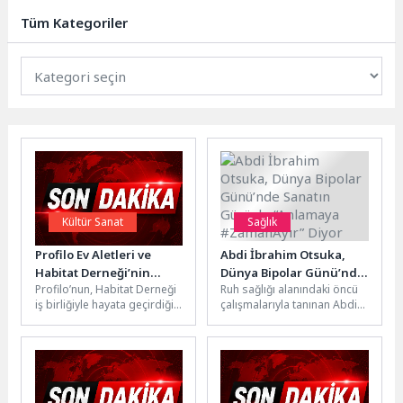
Tüm Kategoriler
Kültür Sanat
Sağlık
Profilo Ev Aletleri ve
Abdi İbrahim Otsuka,
Habitat Derneği’nin
Dünya Bipolar Günü’nde
Profilo’nun, Habitat Derneği
Ruh sağlığı alanındaki öncü
İlham Buluşması
Sanatın Gücüyle
iş birliğiyle hayata geçirdiği
çalışmalarıyla tanınan Abdi
İzmir’de Girişimci
“Anlamaya #ZamanAyır”
Kadın İşi Girişim (KİG) Projesi
İbrahim Otsuka (AIO), 30
Kadınlarla Gençleri Bir
Diyor
kapsamında düzenlenen
Mart Dünya Bipolar
Araya Getirdi
İlham...
Günü’nde...