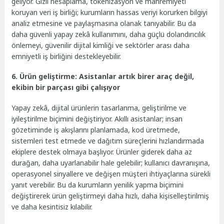
geliyor. Gizli hesaplama, tokenizasyon ve mahremiyeti
koruyan veri iş birliği; kurumların hassas veriyi korurken bilgiyi
analiz etmesine ve paylaşmasına olanak tanıyabilir. Bu da
daha güvenli yapay zekâ kullanımını, daha güçlü dolandırıcılık
önlemeyi, güvenilir dijital kimliği ve sektörler arası daha
emniyetli iş birliğini destekleyebilir.
6. Ürün geliştirme: Asistanlar artık birer araç değil,
ekibin bir parçası gibi çalışıyor
Yapay zekâ, dijital ürünlerin tasarlanma, geliştirilme ve
iyileştirilme biçimini değiştiriyor. Akıllı asistanlar; insan
gözetiminde iş akışlarını planlamada, kod üretmede,
sistemleri test etmede ve dağıtım süreçlerini hızlandırmada
ekiplere destek olmaya başlıyor. Ürünler giderek daha az
durağan, daha uyarlanabilir hale gelebilir; kullanıcı davranışına,
operasyonel sinyallere ve değişen müşteri ihtiyaçlarına sürekli
yanıt verebilir. Bu da kurumların yenilik yapma biçimini
değiştirerek ürün geliştirmeyi daha hızlı, daha kişiselleştirilmiş
ve daha kesintisiz kılabilir.