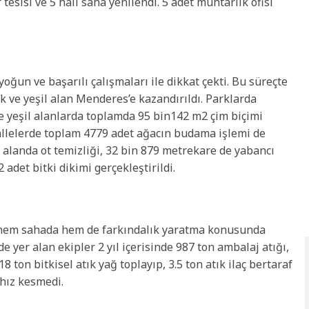
 tesisi ve 5 halı saha yenilendi. 5 adet muhtarlık ofisi
oğun ve başarılı çalışmaları ile dikkat çekti. Bu süreçte
k ve yeşil alan Menderes’e kazandırıldı. Parklarda
 yeşil alanlarda toplamda 95 bin142 m2 çim biçimi
llelerde toplam 4779 adet ağacın budama işlemi de
alanda ot temizliği, 32 bin 879 metrekare de yabancı
 adet bitki dikimi gerçekleştirildi.
ü hem sahada hem de farkındalık yaratma konusunda
yer alan ekipler 2 yıl içerisinde 987 ton ambalaj atığı,
18 ton bitkisel atık yağ toplayıp, 3.5 ton atık ilaç bertaraf
e hız kesmedi.