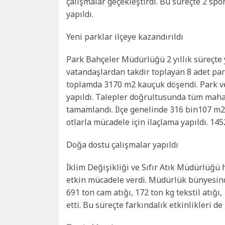
çalışmalar geçekleştirdi. Bu süreçte 2 spor
yapıldı.
Yeni parklar ilçeye kazandırıldı
Park Bahçeler Müdürlüğü 2 yıllık süreçte y
vatandaşlardan takdir toplayan 8 adet par
toplamda 3170 m2 kauçuk döşendi. Park ve
yapıldı. Talepler doğrultusunda tüm maha
tamamlandı. İlçe genelinde 316 bin107 m2 
otlarla mücadele için ilaçlama yapıldı. 1452
Doğa dostu çalışmalar yapıldı
İklim Değişikliği ve Sıfır Atık Müdürlüğ
etkin mücadele verdi. Müdürlük bünyesinde 
691 ton cam atığı, 172 ton kg tekstil atığı, 
etti. Bu süreçte farkındalık etkinlikleri d