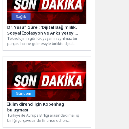
Sağlık
Dr. Yusuf Gürel: ‘Dijital Bağımlılık,
Sosyal İzolasyon ve Anksiyeteyi
Tetikliyor’
Teknolojinin günlük yaşamın ayrılmaz bir
parçası haline gelmesiyle birlikte dijital
bağımlılık, özellikle çocuklar ve gençler...
Gündem
İklim direnci için Kopenhag
buluşması
Türkiye ile Avrupa Birliği arasındaki mali iş
birliği çerçevesinde finanse edilen
Yağmursuyu Sürdürülebilirliği İçin Doğa...