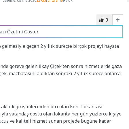
ncelleme: 08 Nis 2026
25 Görüntüleme
9 dk.
0
azı Özetini Göster
 gelmesiyle geçen 2 yıllık süreçte birçok projeyi hayata
nde göreve gelen İlkay Çiçek’ten sonra hizmetlerde gaza
ek, mazbatasını aldıktan sonraki 2 yıllık sürece onlarca
aki ilk girişimlerinden biri olan Kent Lokantası
rıyla vatandaş dostu olan lokanta her gün yüzlerce kişiye
e ucuz ve kaliteli hizmet sunan projede bugüne kadar