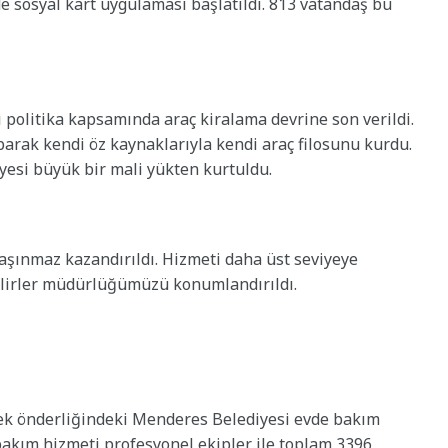
de sosyal kart uygulaması başlatıldı. 813 vatandaş bu
i politika kapsamında araç kiralama devrine son verildi.
parak kendi öz kaynaklarıyla kendi araç filosunu kurdu.
yesi büyük bir mali yükten kurtuldu.
aşınmaz kazandırıldı. Hizmeti daha üst seviyeye
elirler müdürlüğümüzü konumlandırıldı.
içek önderliğindeki Menderes Belediyesi evde bakım
bakım hizmeti profesyonel ekipler ile toplam 3396