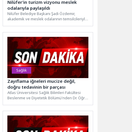
Nilüfer’in turizm vizyonu meslek
odalarıyla paylaşıldı
Nilüfer Belediye Başkanı Şadi Özdemir,
akademik ve meslek odalarının temsilcileriyle
bir araya gelerek Fadıllı, Akçalar,...
Sağlık
Zayıflama iğneleri mucize değil,
doğru tedavinin bir parçası
Atlas Üniversitesi Sağlık Bilimleri Fakültesi
Beslenme ve Diyetetik Bölümü'nden Dr. Öğr.
Üyesi Gülen Ecem Kalkan,...