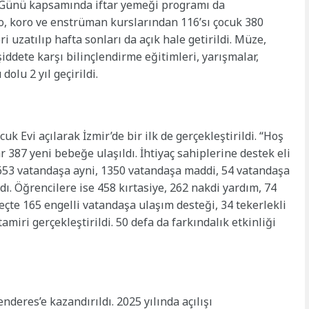
 Günü kapsamında iftar yemeği programı da
tro, koro ve enstrüman kurslarından 116’sı çocuk 380
 uzatılıp hafta sonları da açık hale getirildi. Müze,
şiddete karşı bilinçlendirme eğitimleri, yarışmalar,
dolu 2 yıl geçirildi.
 Evi açılarak İzmir’de bir ilk de gerçekleştirildi. “Hoş
387 yeni bebeğe ulaşıldı. İhtiyaç sahiplerine destek eli
 653 vatandaşa ayni, 1350 vatandaşa maddi, 54 vatandaşa
ı. Öğrencilere ise 458 kırtasiye, 262 nakdi yardım, 74
üreçte 165 engelli vatandaşa ulaşım desteği, 34 tekerlekli
amiri gerçekleştirildi. 50 defa da farkındalık etkinliği
eres’e kazandırıldı. 2025 yılında açılışı