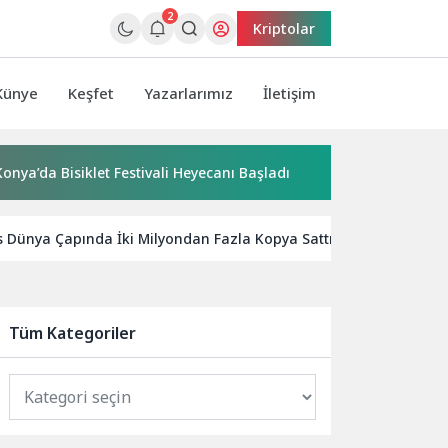
2
Kriptolar
Künye
Keşfet
Yazarlarımız
İletişim
 Bisiklet Festivali Heyecanı Başladı
“Yaşamdan Yazıya” Atö
 Dünya Çapında İki Milyondan Fazla Kopya Sattı
Dijital 
Tüm Kategoriler