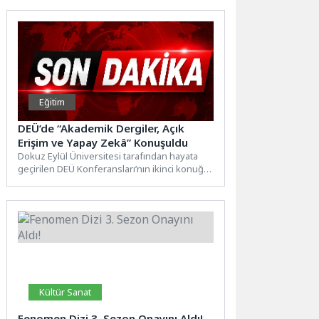
Eğitim
DEÜ’de “Akademik Dergiler, Açık
Erişim ve Yapay Zekâ” Konuşuldu
Dokuz Eylül Üniversitesi tarafından hayata
geçirilen DEÜ Konferansları’nın ikinci konuğu
TÜBİTAK ULAKBİM Müdürü Mehmet Mirat...
Kültür Sanat
Fenomen Dizi 3. Sezon Onayını Aldı!