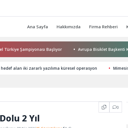
Ana Sayfa
Hakkımızda
Firma Rehberi
ye Şampiyonası Başlıyor
Avrupa Bisiklet Başkenti Konya’da
e hedef alan iki zararlı yazılıma küresel operasyon
Mimesis
0
olu 2 Yıl