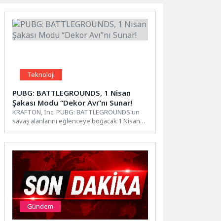
Teknoloji
PUBG: BATTLEGROUNDS, 1 Nisan
Şakası Modu “Dekor Avı”nı Sunar!
KRAFTON, Inc. PUBG: BATTLEGROUNDS'un
savaş alanlarını eğlenceye boğacak 1 Nisan
etkinliği “Dekor Avı”nın bugün başladığını
duyurdu.Dekor...
Gündem