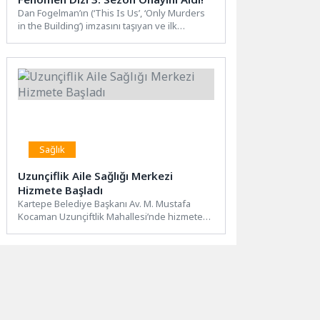
Dan Fogelman’ın (‘This Is Us’, ‘Only Murders
in the Building’) imzasını taşıyan ve ilk
sezonuyla ‘En...
Sağlık
Uzunçiflik Aile Sağlığı Merkezi
Hizmete Başladı
Kartepe Belediye Başkanı Av. M. Mustafa
Kocaman Uzunçiftlik Mahallesi’nde hizmete
başlayan Aile Sağlığı Merkezi’ni ziyaret...