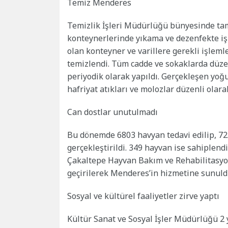
Temiz Menderes
Temizlik İşleri Müdürlüğü bünyesinde tam 
konteynerlerinde yıkama ve dezenfekte işl
olan konteyner ve varillere gerekli işlemle
temizlendi. Tüm cadde ve sokaklarda düzenl
periyodik olarak yapıldı. Gerçekleşen yoğun
hafriyat atıkları ve molozlar düzenli olara
Can dostlar unutulmadı
Bu dönemde 6803 havyan tedavi edilip, 725 
gerçekleştirildi. 349 hayvan ise sahiplendir
Çakaltepe Hayvan Bakım ve Rehabilitasyon
geçirilerek Menderes’in hizmetine sunul
Sosyal ve kültürel faaliyetler zirve yaptı
Kültür Sanat ve Sosyal İşler Müdürlüğü 2 yı