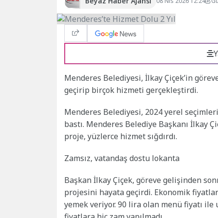
Beyaz Haber Ajansı
08 Nis 2026 12:24
Gü
Y
Menderes Belediyesi, İlkay Çiçek’in göreve
geçirip birçok hizmeti gerçekleştirdi.
Menderes Belediyesi, 2024 yerel seçimleri
bastı. Menderes Belediye Başkanı İlkay Çiç
proje, yüzlerce hizmet sığdırdı.
Zamsız, vatandaş dostu lokanta
Başkan İlkay Çiçek, göreve gelişinden sonr
projesini hayata geçirdi. Ekonomik fiyatla
yemek veriyor. 90 lira olan menü fiyatı il
fiyatlara hiç zam yapılmadı.