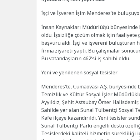
İşçi ve İşveren İşim Menderes’te buluşuyo
İnsan Kaynakları Müdürlüğü bünyesinde 
oldu. İşsizliğe çözüm olmak için faaliyet
başvuru aldı. İşçi ve işvereni buluşturan
firma ziyareti yaptı. Bu çalışmalar sonuc
Bu vatandaşların 462’si iş sahibi oldu.
Yeni ve yenilenen sosyal tesisler
Menderes’te, Cumaovası A.Ş. bünyesinde bir
Temizlik ve Kültür Sosyal İşler Müdürlükler
Ayyıldız, Şehit Astsubay Ömer Halisdemir, 
Sahilde yer alan Sunal Tülbentçi Sosyal T
Kafe ilçeye kazandırıldı. Yeni tesisler sun
Sunal Tülbentçi Parkı engelli dostu özelliği
Tesislerdeki kaliteli hizmetin sürekliliği 