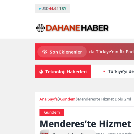
USD
44.64 TRY
Son Eklenenler
QNB Türkiye Ana Sponsorluğunda Türkiye’nin İlk Padel Türki
Teknoloji Haberleri
Türkiye’yi d
Ana Sayfa
Gündem
Menderes’te Hizmet Dolu 2 Yıl
Gündem
Menderes’te Hizmet D