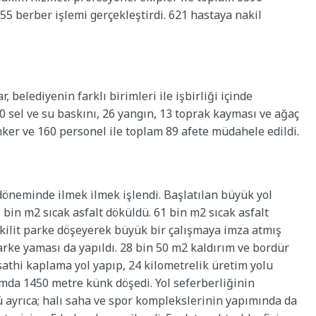
55 berber işlemi gerçekleştirdi. 621 hastaya nakil
belediyenin farklı birimleri ile işbirliği içinde
 50 sel ve su baskını, 26 yangın, 13 toprak kayması ve ağaç
nker ve 160 personel ile toplam 89 afete müdahele edildi.
k döneminde ilmek ilmek işlendi. Başlatılan büyük yol
 bin m2 sıcak asfalt döküldü. 61 bin m2 sıcak asfalt
 kilit parke döşeyerek büyük bir çalışmaya imza atmış
arke yaması da yapıldı. 28 bin 50 m2 kaldırım ve bordür
sathi kaplama yol yapıp, 24 kilometrelik üretim yolu
amda 1450 metre künk döşedi. Yol seferberliğinin
ü ayrıca; halı saha ve spor komplekslerinin yapımında da