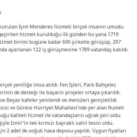
r
kurulan İşim Menderes hizmeti birçok insanın umudu
e geçirilen hizmet kurulduğu ilk günden bu yana 1719
 hizmet birimi bugüne kadar 690 şirketle görüşüp, 297
unda ayarlanan 122 iş görüşmesine 1789 vatandaş katıldı.
çok yeniliğe imza atıldı. Fen İşleri, Park Bahçeler,
inin de desteği ile başarılı projeler ortaya çıkarıldı.
ve Beyaz kafeler yenilendi ve menüleri genişletildi.
esisi ve Görece Hürriyet Mahallesi’nde yer alan Rumeli
duğu kaliteli hizmet ile vatandaşların uğrak yeri oldu.
yle İzmir’in tek kırmızı bayraklı sahil tesisi oldu.
için 2 adet de soğuk hava deposu yapıldı. Uygun fiyatları