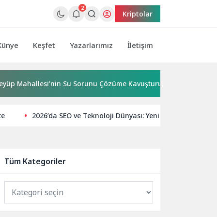
2
Kriptolar
Künye
Keşfet
Yazarlarımız
İletişim
llesi’nin Su Sorunu Çözüme Kavuşturuldu
Bornova’ya 7 
te
2026’da SEO ve Teknoloji Dünyası: Yeni Trendler ve İpuçl
Tüm Kategoriler