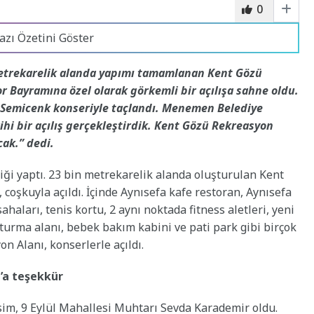
0
azı Özetini Göster
etrekarelik alanda yapımı tamamlanan Kent Gözü
r Bayramına özel olarak görkemli bir açılışa sahne oldu.
ış Semicenk konseriyle taçlandı. Menemen Belediye
hi bir açılış gerçekleştirdik. Kent Gözü Rekreasyon
cak.” dedi.
ği yaptı. 23 bin metrekarelik alanda oluşturulan Kent
coşkuyla açıldı. İçinde Aynısefa kafe restoran, Aynısefa
ahaları, tenis kortu, 2 aynı noktada fitness aletleri, yeni
 oturma alanı, bebek bakım kabini ve pati park gibi birçok
n Alanı, konserlerle açıldı.
’a teşekkür
isim, 9 Eylül Mahallesi Muhtarı Sevda Karademir oldu.