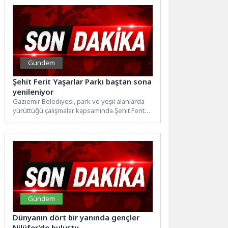
Gündem
Şehit Ferit Yaşarlar Parkı baştan sona
yenileniyor
Gaziemir Belediyesi, park ve yeşil alanlarda
yürüttüğü çalışmalar kapsamında Şehit Ferit
Yaşarlar Parkı’nı baştan sona...
Gündem
Dünyanın dört bir yanında gençler
Nilüfer’de buluştu