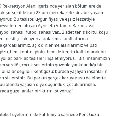
Rekreasyon Alanı içerisinde yer alan bölümlere de
akışır şekilde tam 23 bin metrekarelik dev bir yaşam
ruz. Bu tesiste; uygun fiyatı ve eşsiz lezzetiyle
 meyvelerden oluşan Aynısefa Vitamin Barımız var.
eybol sahası, futbol sahası var… 2 adet tenis kortu, koşu
eni nesil çocuk oyun alanlarımız, amfi oturma
 çardaklarımız, açık dinlenme alanlarımız ve pati
 gözü, hem kentin gönlü, hem de kentin kalbi olacak bir
ollar, parklar, tesisler inşa etmiyoruz… Biz, insanımızın
am verdiği, çocuk seslerinin güvenle yankılandığı bir
 binalar değildir. Kent gözü; burada yaşayan insanların
lan sizlersiniz. Bu parkın gerçek koruyucusu da elbette
s bu alanda yaşasın diye düşündük. Çocuklarınızla,
ada güzel anılar biriktirin istiyoruz.”
tokol üyelerinin de katılımıyla sahnede Kent Gözü