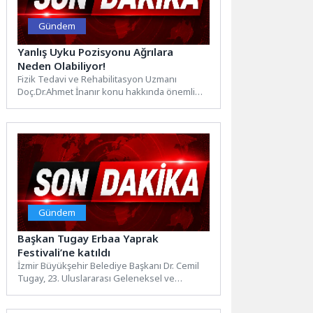
Gündem
Yanlış Uyku Pozisyonu Ağrılara
Neden Olabiliyor!
Fizik Tedavi ve Rehabilitasyon Uzmanı
Doç.Dr.Ahmet İnanır konu hakkında önemli
bilgiler verdi.nOmurga sağlığını etkileyen pek
çok...
Gündem
Başkan Tugay Erbaa Yaprak
Festivali’ne katıldı
İzmir Büyükşehir Belediye Başkanı Dr. Cemil
Tugay, 23. Uluslararası Geleneksel ve
Kültürel Erbaa Yaprak Festivali’nde...