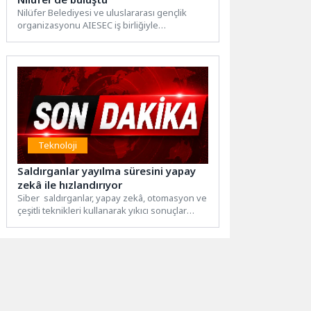
Nilüfer Belediyesi ve uluslararası gençlik
organizasyonu AIESEC iş birliğiyle
düzenlenen “Top of the Mountain (TOM)...
Teknoloji
Saldırganlar yayılma süresini yapay
zekâ ile hızlandırıyor
Siber saldırganlar, yapay zekâ, otomasyon ve
çeşitli teknikleri kullanarak yıkıcı sonuçlar
yaratıyor. Veri ihlalleri ve...