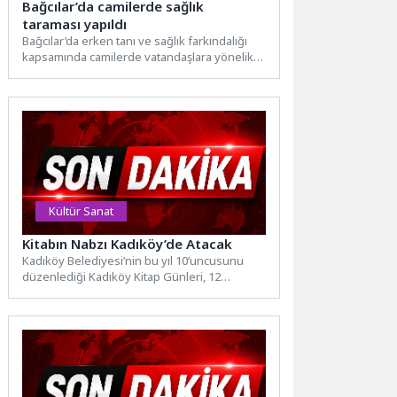
Bağcılar’da camilerde sağlık
taraması yapıldı
Bağcılar’da erken tanı ve sağlık farkındalığı
kapsamında camilerde vatandaşlara yönelik
sağlık taraması gerçekleştirildi. Tarama
sonucunda...
Kültür Sanat
Kitabın Nabzı Kadıköy’de Atacak
Kadıköy Belediyesi’nin bu yıl 10’uncusunu
düzenlediği Kadıköy Kitap Günleri, 12
Haziran’da kapılarını kitapseverlere açıyor.
On...