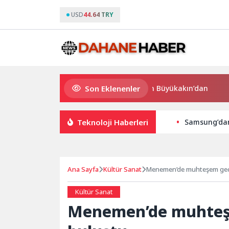
USD
44.64 TRY
Son Eklenenler
Süper Enduro’da start Başkan Büyükakın’dan
Büyükşe
Teknoloji Haberleri
Samsung’dan
Ana Sayfa
Kültür Sanat
Menemen’de muhteşem gece
Kültür Sanat
Menemen’de muhteşe