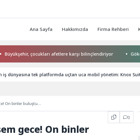
Ana Sayfa
Hakkımızda
Firma Rehberi
hir, çocukları afetlere karşı bilinçlendiriyor
Gökeyüp Maha
 iş dünyasına tek platformda uçtan uca mobil yönetim: Knox Sui
! On binler buluştu…
0
m gece! On binler