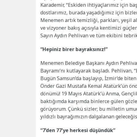
Karademir, “Eskiden ihtiyaçlarımız için ba
dostlarımız, burada yaşadığımız için bizle
Menemen artık temizliği, parkları, yeşil al
ve vizyoner bakış açısıyla kentimizi güç
Sayın Aydın Pehlivan ve tüm ekibini tebrik
“Hepiniz birer bayraksınız!”
Menemen Belediye Başkanı Aydın Pehlivan 
Bayramı’nı kutlayarak başladı. Pehlivan, “
Bugün Samsun’da başlayıp, İzmir’de biten
Önder Gazi Mustafa Kemal Atatürk’ün önder
dönümü! 19 Mayıs Atatürk’ü Anma, Gençlik
baktığımda karşımda binlerce gülen gözle
görüyorum. Çünkü sizler; bu milletin umud
yıldızlı bayrağımızın dalgalanan geleceğisi
“7’den 77’ye herkesi düşündük”