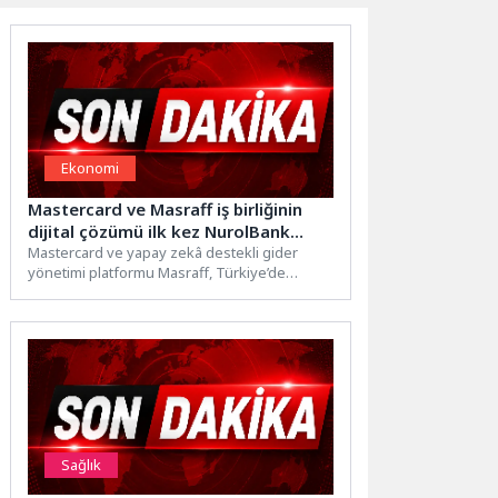
Ekonomi
Mastercard ve Masraff iş birliğinin
dijital çözümü ilk kez NurolBank
kredi kartlarında sunuluyor
Mastercard ve yapay zekâ destekli gider
yönetimi platformu Masraff, Türkiye’de
kurumsal gider yönetimini dijitalleştirmek
amacıyla...
Sağlık