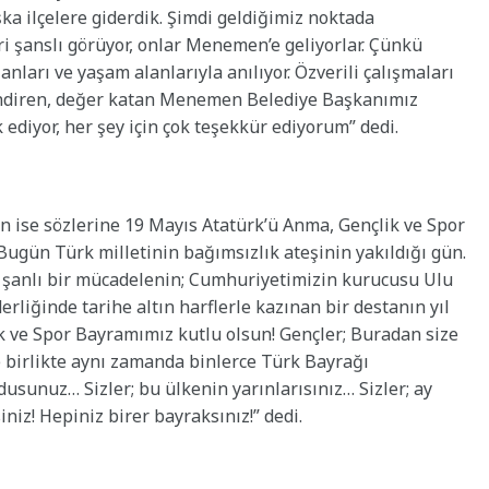
şka ilçelere giderdik. Şimdi geldiğimiz noktada
ri şanslı görüyor, onlar Menemen’e geliyorlar. Çünkü
anları ve yaşam alanlarıyla anılıyor. Özverili çalışmaları
lendiren, değer katan Menemen Belediye Başkanımız
 ediyor, her şey için çok teşekkür ediyorum” dedi.
ise sözlerine 19 Mayıs Atatürk’ü Anma, Gençlik ve Spor
Bugün Türk milletinin bağımsızlık ateşinin yakıldığı gün.
 şanlı bir mücadelenin; Cumhuriyetimizin kurucusu Ulu
liğinde tarihe altın harflerle kazınan bir destanın yıl
 ve Spor Bayramımız kutlu olsun! Gençler; Buradan size
 birlikte aynı zamanda binlerce Türk Bayrağı
usunuz… Sizler; bu ülkenin yarınlarısınız… Sizler; ay
niz! Hepiniz birer bayraksınız!” dedi.