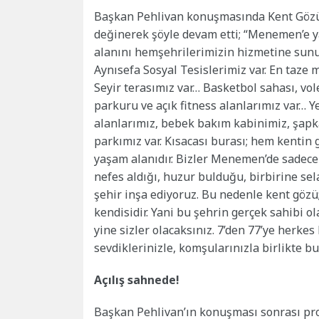
Başkan Pehlivan konuşmasında Kent Gözü 
değinerek şöyle devam etti; “Menemen’e y
alanını hemşehrilerimizin hizmetine sunuyo
Aynısefa Sosyal Tesislerimiz var. En taze
Seyir terasımız var… Basketbol sahası, vol
parkuru ve açık fitness alanlarımız var… Y
alanlarımız, bebek bakım kabinimiz, şapka
parkımız var. Kısacası burası; hem kentin
yaşam alanıdır. Bizler Menemen’de sadece y
nefes aldığı, huzur bulduğu, birbirine sel
şehir inşa ediyoruz. Bu nedenle kent gözü;
kendisidir. Yani bu şehrin gerçek sahibi o
yine sizler olacaksınız. 7’den 77’ye herke
sevdiklerinizle, komşularınızla birlikte bur
Açılış sahnede!
Başkan Pehlivan’ın konuşması sonrası pro