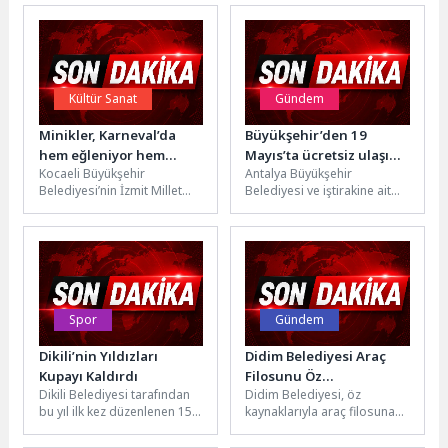
Kültür Sanat
Gündem
Minikler, Karneval’da
Büyükşehir’den 19
hem eğleniyor hem
Mayıs’ta ücretsiz ulaşım
Kocaeli Büyükşehir
Antalya Büyükşehir
üretiyor
kararı
Belediyesi’nin İzmit Millet
Belediyesi ve iştirakine ait
Bahçesi’nde düzenlediği
nostalji tramvayı, raylı
Karneval Çocuk Şenliği’nde
sistem ve toplu ulaşım
kurulan renkli atölyeler,
araçları 19...
çocuklara eğlence...
Spor
Gündem
Dikili’nin Yıldızları
Didim Belediyesi Araç
Kupayı Kaldırdı
Filosunu Öz
Dikili Belediyesi tarafından
Didim Belediyesi, öz
Kaynaklarıyla
bu yıl ilk kez düzenlenen 15
kaynaklarıyla araç filosuna
Güçlendirmeye Devam
Yaş Altı Plaj Voleybolu
kazandırdığı yeni araçlarla
Ediyor
Turnuvası'nda şampiyon...
hizmet gücünü artırıyor.