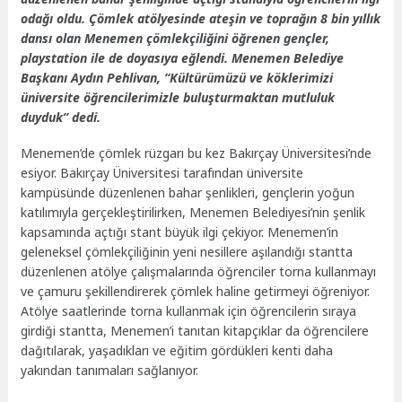
odağı oldu. Çömlek atölyesinde ateşin ve toprağın 8 bin yıllık
dansı olan Menemen çömlekçiliğini öğrenen gençler,
playstation ile de doyasıya eğlendi. Menemen Belediye
Başkanı Aydın Pehlivan, “Kültürümüzü ve köklerimizi
üniversite öğrencilerimizle buluşturmaktan mutluluk
duyduk” dedi.
Menemen’de çömlek rüzgarı bu kez Bakırçay Üniversitesi’nde
esiyor. Bakırçay Üniversitesi tarafından üniversite
kampüsünde düzenlenen bahar şenlikleri, gençlerin yoğun
katılımıyla gerçekleştirilirken, Menemen Belediyesi’nin şenlik
kapsamında açtığı stant büyük ilgi çekiyor. Menemen’in
geleneksel çömlekçiliğinin yeni nesillere aşılandığı stantta
düzenlenen atölye çalışmalarında öğrenciler torna kullanmayı
ve çamuru şekillendirerek çömlek haline getirmeyi öğreniyor.
Atölye saatlerinde torna kullanmak için öğrencilerin sıraya
girdiği stantta, Menemen’i tanıtan kitapçıklar da öğrencilere
dağıtılarak, yaşadıkları ve eğitim gördükleri kenti daha
yakından tanımaları sağlanıyor.