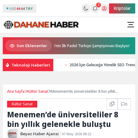
2
Kriptolar
USD
44.64 TRY
Son Eklenenler
 Sponsorluğunda Türkiye’nin İlk Padel Türkiye Şampiyonası Başlıyor
Teknoloji Haberleri
2026 İçin Geleceğe Yönelik SEO Trendle
Ana Sayfa
Kültür Sanat
Menemen’de üniversiteliler 8 bin yıllık
gelenekle buluştu
Kültür Sanat
0
Menemen’de üniversiteliler 8
bin yıllık gelenekle buluştu
Beyaz Haber Ajansı
07 May 2026 08:22