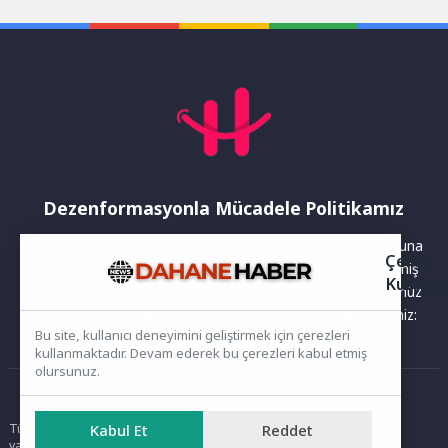
Yönetim Kurulu’na seçilerek
KOBİ’lerin...
Bornova ve Türkiye’nin...
Dezenformasyonla Mücadele Politikamız
Yayınlanan haberler doğruluk ilkesi gözetilerek hazırlanır. Buna
Çerez
rağmen bazı içeriklerde eksik, hatalı veya güncelliğini yitirmiş
Kullanı
bilgiler bulunabilir.Yanlış veya yanıltıcı olduğunu düşündüğünüz
haberleri aşağıdaki iletişim kanallarından bize bildirebilirsiniz:
Bu site, kullanıcı deneyimini geliştirmek için çerezleri
kullanmaktadır. Devam ederek bu çerezleri kabul etmiş
olursunuz.
Ana Sayfa
Tüm hakları saklıdır. Sitede yer alan içerikler izinsiz kopyalanamaz,
Kabul Et
Reddet
yayımlanamaz ve kullanılamaz.