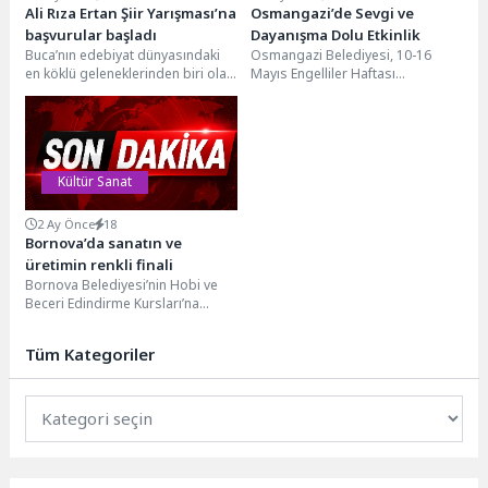
Ali Rıza Ertan Şiir Yarışması’na
Osmangazi’de Sevgi ve
başvurular başladı
Dayanışma Dolu Etkinlik
Buca’nın edebiyat dünyasındaki
Osmangazi Belediyesi, 10-16
en köklü geleneklerinden biri olan
Mayıs Engelliler Haftası
Ali Rıza Ertan Şiir Yarışması, bu
kapsamında düzenlediği etkinlikle
yıl...
OBAM, ALBAM ve BAREM üyeleri
ile...
Kültür Sanat
2 Ay Önce
18
Bornova’da sanatın ve
üretimin renkli finali
Bornova Belediyesi’nin Hobi ve
Beceri Edindirme Kursları’na
katılan her yaştan kursiyerin yıl
boyunca ürettiği çalışmalar,...
Tüm Kategoriler