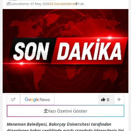
Güncelleme: 07 May 2026
23 Görüntüleme
3 dk.
0
Yazı Özetini Göster
Menemen Belediyesi, Bakırçay Üniversitesi tarafından
düzenlenen bahar şenliğinde açtığı standıyla öğrencilerin ilgi