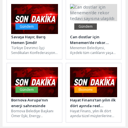
Belediye çalışmalarında
kullanılacak...
Gündem
Gündem
Savaşa Hayır, Barış
Can dostlar için
Hemen Şimdi!
Menemen’de rekor
Türkiye Devrimci İşçi
Menemen Belediyesi,
tedavi sayısına ulaşıldı
Sendikaları Konfederasyonu
ilçedeki tüm canlıların yaşam
(DİSK), Kamu Emekçileri
haklarına verdiği değerle,
Sendikaları Konfederasyonu
can dostlar için çalışmalarını
(KESK), Türk Mühendis ve
hız kesmeden...
Mimar...
Gündem
Ekonomi
Bornova Avrupa’nın
Hayat Finans’tan yılın ilk
enerji sahnesinde
dört ayında reel
Bornova Belediye Başkanı
Hayat Finans, yılın ilk dört
ekonomiye 13,2 milyar
Ömer Eşki, Energy
ayında tüzel müşterilerine
TL destek
Cities’in Guimarães’te
yaklaşık 13,2 milyar TL
düzenlenen genel kurulunda
finansman sağlayarak