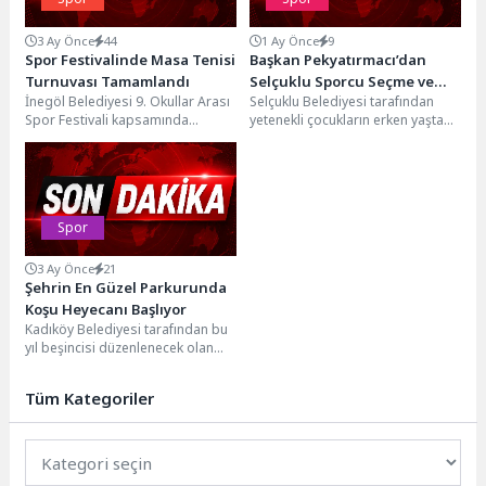
3 Ay Önce
44
1 Ay Önce
9
Spor Festivalinde Masa Tenisi
Başkan Pekyatırmacı’dan
Turnuvası Tamamlandı
Selçuklu Sporcu Seçme ve
İnegöl Belediyesi 9. Okullar Arası
Selçuklu Belediyesi tarafından
Yetiştirme Merkezi’ne Ziyaret
Spor Festivali kapsamında
yetenekli çocukların erken yaşta
düzenlenen masa tenisi
keşfedilmesi ve yetiştirilmesi
müsabakaları 57 okuldan 228...
amacıyla hayata geçirilen ve
Türkiye’nin...
Spor
3 Ay Önce
21
Şehrin En Güzel Parkurunda
Koşu Heyecanı Başlıyor
Kadıköy Belediyesi tarafından bu
yıl beşincisi düzenlenecek olan
Cadde 10K, Cadde 21K ve Çocuk
Koşusu...
Tüm Kategoriler