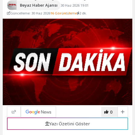
Beyaz Haber Ajansı
30 Haz 2026 19:01
Güncelleme: 30 Haz 2026
16 Görüntüleme
2 dk.
0
Yazı Özetini Göster