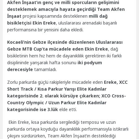
Akfen İnşaat’ın genç ve milli sporcuların gelişimini
desteklemek amacıyla hayata geçirdiği Team Akfen
İnşaat
projesi kapsamında desteklenen
milli dağ
bisikletçisi Ekin Ereke
, uluslararası arenadaki başarılı
performansına bir yenisini daha ekledi.
Kocaeli’nin Gebze ilçesinde düzenlenen Uluslararası
Gebze MTB Cup’ta mücadele eden Ekin Ereke
, dağ
bisikletinin hem hız hem de dayanıklılık gerektiren iki farklı
disiplininde yarışarak hafta sonunu
iki podyum
derecesiyle
tamamladı.
Zorlu parkurda güçlü rakipleriyle mücadele eden
Ereke, XCC
Short Track / Kısa Parkur Yarışı Elite Kadınlar
kategorisinde 2. olarak kürsüye çıkarken; XCO Cross-
Country Olympic / Uzun Parkur Elite Kadınlar
kategorisinde ise 3.lük
elde etti.
Ekin Ereke, kısa parkurda sergilediği temposu ve uzun
parkurda ortaya koyduğu dayanıklılık performansıyla istikrarlı
çıkışını sürdürürken, Team Akfen İnşaat’ın desteklediği