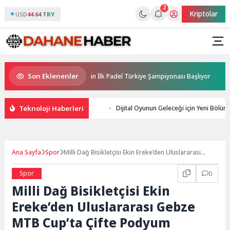
2
Kriptolar
USD
44.64 TRY
Son Eklenenler
Sponsorluğunda Türkiye’nin İlk Padel Türkiye Şampiyonası Başlıyor
A
Teknoloji Haberleri
Dijital Oyunun Geleceği için Yeni Bölüm 
Ana Sayfa
Spor
Milli Dağ Bisikletçisi Ekin Ereke’den Uluslararası
Gebze MTB Cup’ta Çifte Podyum
Spor
0
Milli Dağ Bisikletçisi Ekin
Ereke’den Uluslararası Gebze
MTB Cup’ta Çifte Podyum