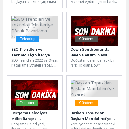
başlayan, elektrik çarpması
Mehmet Aydın, ilçenin farklı
İnceledi
gibi şiddetli ve keskin bir
mahallelerinde yürütülen
ağrı… Çoğu kişi...
altyapı, asfalt ve çevre
düzenleme çalışmalarını...
Teknoloji
Gündem
SEO Trendleri ve
Down Sendromunda
Teknoloji İçin İleriye
Beyin Gelişimi Nasıl
SEO Trendleri 2022 ve Ötesi:
Doğuştan gelen genetik bir
Dönük Pazarlama
Desteklenir?
Pazarlama Stratejileri SEO
farklılık olan Down
Stratejileri
dünyasında sürekli değişen
sendromu, toplumda
trendler doğrultusunda,
genellikle yüz görünümü ve
dijital pazarlama...
öğrenme güçlüğü...
Ekonomi
Gündem
Bergama Belediyesi
Başkan Topuz’dan
Millet Bahçesi
Başkan Mandalinci’ye
Bergama Belediyesi,
Yerel yönetimler arasındaki
Dükkanları İhaleye
Ziyaret
ilçemizde ticari hayatın
iş birliğini güçlendirmek ve