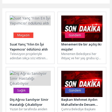
Magazin
Gündem
Suat Yanç ‘Yılın En İyi
Menemen’de bir açılış iki
Yapımcısı’ ödülünü aldı
müjde!
Televizyon projeleriyle
Menemen Belediyesi her
adından sıkça söz ettiren
ihtiyaç ve her yaş grubu için
Suat Yanç, başarılarına bir
‘özel’ çalışmaya devam
yenisini daha ekledi. Başarılı
ediyor. Bu kapsamda...
yapımcı,...
Sağlık
Gündem
Diş Ağrısı Sanılıyor Sinir
Başkan Mehmet Aydın
Hastalığı Çıkabiliyor
Mahallelerde Devam
Yüzün bir tarafında aniden
Çumra Belediye Başkanı
Eden Çalışmaları Yerinde