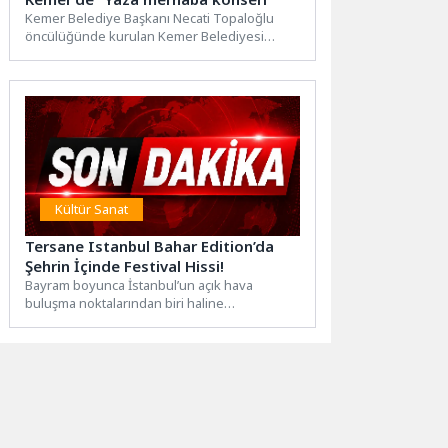
Kemer Belediye Başkanı Necati Topaloğlu
öncülüğünde kurulan Kemer Belediyesi
Cumhuriyet Orkestrası tarafından "Yaza
merhaba konseri"...
Kültür Sanat
Tersane Istanbul Bahar Edition’da
Şehrin İçinde Festival Hissi!
Bayram boyunca İstanbul’un açık hava
buluşma noktalarından biri haline
gelen Tersane Istanbul Bahar
Edition programıyla Haliç kıyısında...