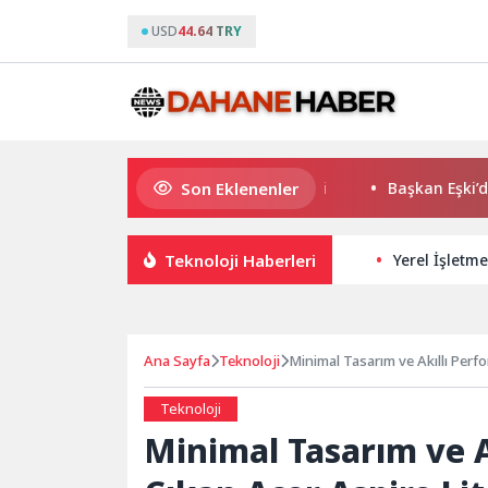
USD
44.64 TRY
Son Eklenenler
K. Menderes’te AKTAŞ Bereketi
Başkan Eşki’den Çamd
Teknoloji Haberleri
Yerel İşletme
Ana Sayfa
Teknoloji
Minimal Tasarım ve Akıllı Perf
Teknoloji
Minimal Tasarım ve A