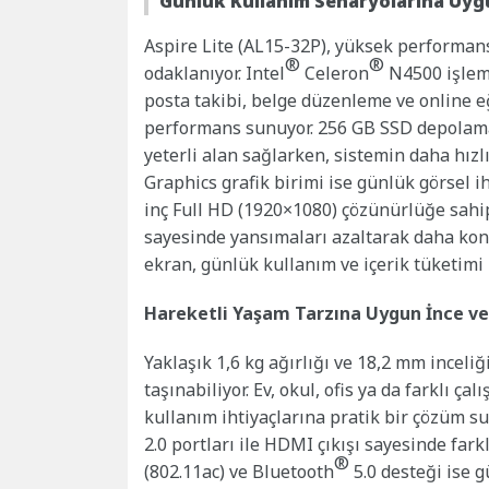
Günlük Kullanım Senaryolarına Uy
Aspire Lite (AL15-32P), yüksek performans
®
®
odaklanıyor. Intel
Celeron
N4500 işlemc
posta takibi, belge düzenleme ve online eğ
performans sunuyor. 256 GB SSD depolama
yeterli alan sağlarken, sistemin daha hızl
Graphics grafik birimi ise günlük görsel i
inç Full HD (1920×1080) çözünürlüğe sah
sayesinde yansımaları azaltarak daha konf
ekran, günlük kullanım ve içerik tüketimi 
Hareketli Yaşam Tarzına Uygun İnce v
Yaklaşık 1,6 kg ağırlığı ve 18,2 mm inceliğ
taşınabiliyor. Ev, okul, ofis ya da farklı ç
kullanım ihtiyaçlarına pratik bir çözüm s
2.0 portları ile HDMI çıkışı sayesinde fark
®
(802.11ac) ve Bluetooth
5.0 desteği ise 