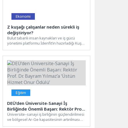
Ekonomi
Z kuşağı çalışanlar neden sürekli iş
değiştiriyor?
Bulut tabanlı insan kaynakları ve iş gücü
yönetimi platformu İdenfit’in hazırladığı Kuşak
Analiz Raporu’na göre, X...
Eğitim
DEÜ’den Üniversite-Sanayi İş
Birliğinde Önemli Başarı: Rektör Prof.
Dr. Bayram Yılmaz’a ‘Üstün Hizmet
Üniversite–sanayi iş birliğinin güçlendirilmesi
ve bölgesel Ar-Ge kapasitesinin artırılması
Onur Ödülü’
amacıyla Ege Bölgesi Sanayi Odası ev...