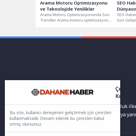
Arama Motoru Optimizasyonu
SEO Habe
ve Teknolojide Yenilikler
Dünyası
Arama Motoru Optimizasyonunda Son
SEO Haber
Trendler Arama motoru optimizasyonu
Son Geliş
(SEO), web sitenizin arama motorları
yaşanan gü
tarafından daha...
ve teknoloj
Çerez
Kullanı
Yayınlanan haberler doğruluk ilkes
Bu site, kullanıcı deneyimini geliştirmek için çerezleri
bilgiler bulunabilir.Yanlış veya ya
kullanmaktadır. Devam ederek bu çerezleri kabul
etmiş olursunuz.