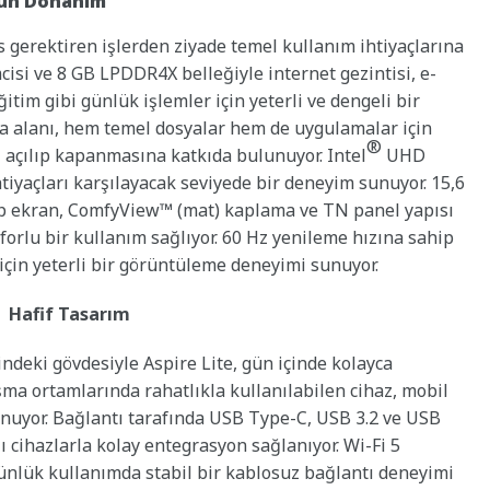
gun Donanım
 gerektiren işlerden ziyade temel kullanım ihtiyaçlarına
isi ve 8 GB LPDDR4X belleğiyle internet gezintisi, e-
itim gibi günlük işlemler için yeterli ve dengeli bir
 alanı, hem temel dosyalar hem de uygulamalar için
®
ı açılıp kapanmasına katkıda bulunuyor. Intel
UHD
htiyaçları karşılayacak seviyede bir deneyim sunuyor. 15,6
ip ekran, ComfyView™ (mat) kaplama ve TN panel yapısı
orlu bir kullanım sağlıyor. 60 Hz yenileme hızına sahip
için yeterli bir görüntüleme deneyimi sunuyor.
e Hafif Tasarım
indeki gövdesiyle Aspire Lite, gün içinde kolayca
alışma ortamlarında rahatlıkla kullanılabilen cihaz, mobil
unuyor. Bağlantı tarafında USB Type-C, USB 3.2 ve USB
lı cihazlarla kolay entegrasyon sağlanıyor. Wi-Fi 5
günlük kullanımda stabil bir kablosuz bağlantı deneyimi