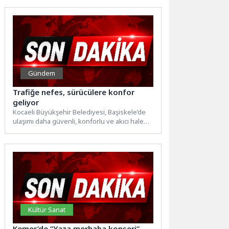
Gündem
Trafiğe nefes, sürücülere konfor
geliyor
Kocaeli Büyükşehir Belediyesi, Başiskele’de
ulaşımı daha güvenli, konforlu ve akıcı hale
getirmek amacıyla önemli bir...
Kültür Sanat
Kemer’de “Yaza merhaba konseri”