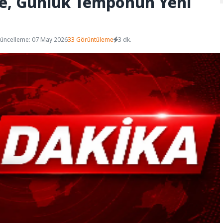
ite, Günlük Temponun Yeni
üncelleme: 07 May 2026
33 Görüntüleme
3 dk.