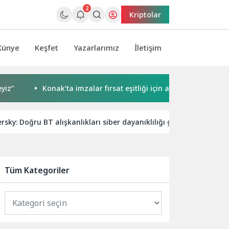
2
Kriptolar
Künye
Keşfet
Yazarlarımız
İletişim
Konak’ta imzalar fırsat eşitliği için atıldı
Başkan Çerçi
rsky: Doğru BT alışkanlıkları siber dayanıklılığı güçlendiriyor
Tüm Kategoriler