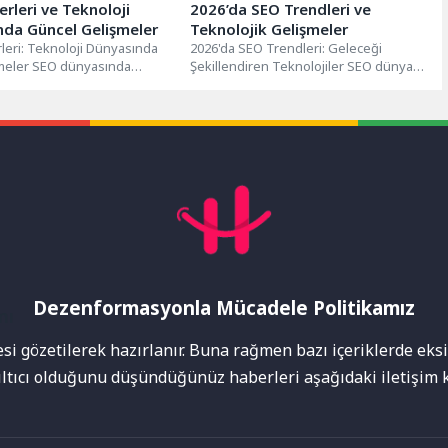
rleri ve Teknoloji
2026’da SEO Trendleri ve
nda Güncel Gelişmeler
Teknolojik Gelişmeler
leri: Teknoloji Dünyasında
2026'da SEO Trendleri: Geleceği
meler SEO dünyasında
Şekillendiren Teknolojiler SEO dünyası
ncel gelişmeleri takip etmek
sürekli gelişen bir alan olup, teknolojik
i...
yenilikler...
Dezenformasyonla Mücadele Politikamız
mı
i gözetilerek hazırlanır. Buna rağmen bazı içeriklerde eksik
nıltıcı olduğunu düşündüğünüz haberleri aşağıdaki iletişim k