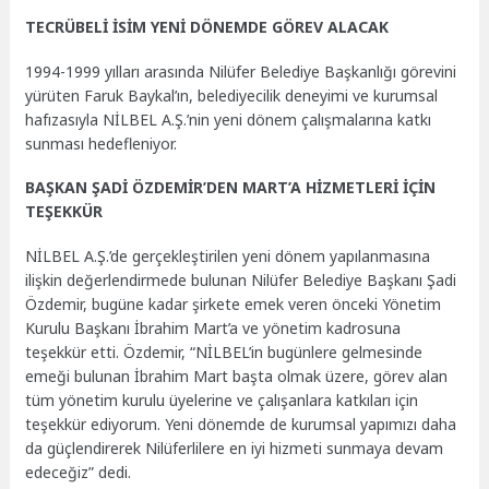
TECRÜBELİ İSİM YENİ DÖNEMDE GÖREV ALACAK
1994-1999 yılları arasında Nilüfer Belediye Başkanlığı görevini
yürüten Faruk Baykal’ın, belediyecilik deneyimi ve kurumsal
hafızasıyla NİLBEL A.Ş.’nin yeni dönem çalışmalarına katkı
sunması hedefleniyor.
BAŞKAN ŞADİ ÖZDEMİR’DEN MART’A HİZMETLERİ İÇİN
TEŞEKKÜR
NİLBEL A.Ş.’de gerçekleştirilen yeni dönem yapılanmasına
ilişkin değerlendirmede bulunan Nilüfer Belediye Başkanı Şadi
Özdemir, bugüne kadar şirkete emek veren önceki Yönetim
Kurulu Başkanı İbrahim Mart’a ve yönetim kadrosuna
teşekkür etti. Özdemir, “NİLBEL’in bugünlere gelmesinde
emeği bulunan İbrahim Mart başta olmak üzere, görev alan
tüm yönetim kurulu üyelerine ve çalışanlara katkıları için
teşekkür ediyorum. Yeni dönemde de kurumsal yapımızı daha
da güçlendirerek Nilüferlilere en iyi hizmeti sunmaya devam
edeceğiz” dedi.