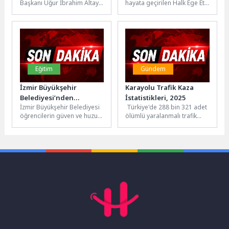
Başkanı Uğur İbrahim Altay,
hayata geçirilen Halk Ege Et
Kurban Bayramı’nın
yoğun ilgi
Kurban Bayramı öncesinde
projesi, mobil satış aracı ile
Bereketini ve Heyecanını
şehir merkezindeki alışveriş
Aydın’ın dört bir...
Hep Birlikte Yaşıyoruz”
noktalarını ziyaret...
Eğitim
Gündem
İzmir Büyükşehir
Karayolu Trafik Kaza
Belediyesi’nden
İstatistikleri, 2025
İzmir Büyükşehir Belediyesi
Türkiye'de 288 bin 321 adet
öğrencilere LGS desteği
öğrencilerin güven ve huzur
ölümlü yaralanmalı trafik
içinde LGS'ye girmesini
kazası meydana
sağlamak amacıyla bir dizi
geldi Ülkemiz karayolu
önlem...
ağında 2025 yılında...