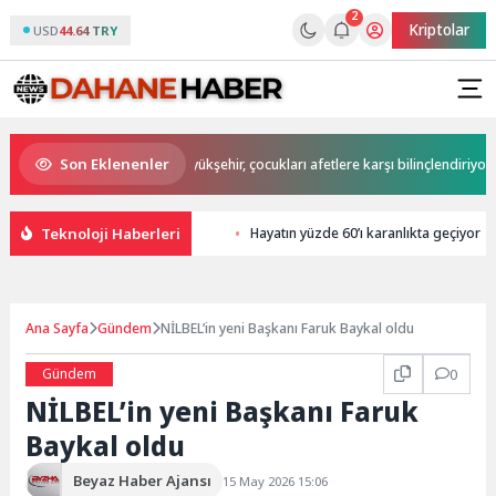
2
Kriptolar
USD
44.64 TRY
Son Eklenenler
Büyükakın’dan
Büyükşehir, çocukları afetlere karşı bilinçlendiriyor
Teknoloji Haberleri
Hayatın yüzde 60’ı karanlıkta geçiyor
Ana Sayfa
Gündem
NİLBEL’in yeni Başkanı Faruk Baykal oldu
Gündem
0
NİLBEL’in yeni Başkanı Faruk
Baykal oldu
Beyaz Haber Ajansı
15 May 2026 15:06