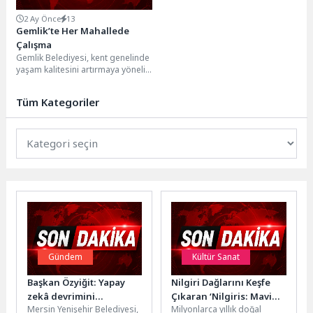
2 Ay Önce
13
Gemlik’te Her Mahallede
Çalışma
Gemlik Belediyesi, kent genelinde
yaşam kalitesini artırmaya yönelik
çalışmalarını aralıksız sürdürüyor.
Fen İşleri Müdürlüğü ekipleri,...
Tüm Kategoriler
Gündem
Kültür Sanat
Başkan Özyiğit: Yapay
Nilgiri Dağlarını Keşfe
zekâ devrimini
Çıkaran ‘Nilgiris: Mavi
Mersin Yenişehir Belediyesi,
Milyonlarca yıllık doğal
kaçırmayacağız
Dağların Hikayesi’, 22