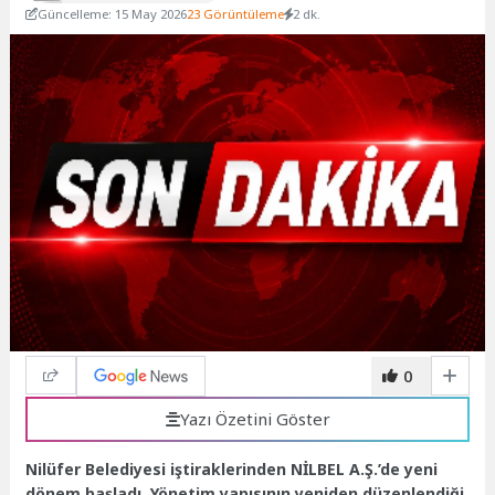
Güncelleme: 15 May 2026
23 Görüntüleme
2 dk.
0
Yazı Özetini Göster
Nilüfer Belediyesi iştiraklerinden NİLBEL A.Ş.’de yeni
dönem başladı. Yönetim yapısının yeniden düzenlendiği