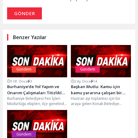
GÖNDER
Benzer Yazılar
Gündem
Gündem
1 Hf. Önce
3
2 Ay Önce
14
Burhaniye’de Yol Yapım ve
Başkan Mutlu: Kamu için
Onarım Çalışmaları Titizlikle
kamu yararına çalışan bir
Burhaniye Belediyesi Fen İşleri
Haziran ayı toplantısı için bir
Yürütülüyor
belediyeyiz
Müdürlüğü ekipleri, ilçe genelinde
araya gelen Konak Belediye
yol yapım, bakım ve onarım
Meclisi’nden çöp aracı müjdesi
çalışmalarını program...
çıktı. Çöp...
Gündem