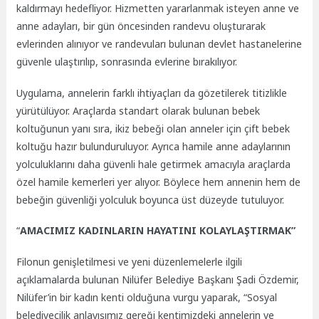
kaldırmayı hedefliyor. Hizmetten yararlanmak isteyen anne ve
anne adayları, bir gün öncesinden randevu oluşturarak
evlerinden alınıyor ve randevuları bulunan devlet hastanelerine
güvenle ulaştırılıp, sonrasında evlerine bırakılıyor.
Uygulama, annelerin farklı ihtiyaçları da gözetilerek titizlikle
yürütülüyor. Araçlarda standart olarak bulunan bebek
koltuğunun yanı sıra, ikiz bebeği olan anneler için çift bebek
koltuğu hazır bulunduruluyor. Ayrıca hamile anne adaylarının
yolculuklarını daha güvenli hale getirmek amacıyla araçlarda
özel hamile kemerleri yer alıyor. Böylece hem annenin hem de
bebeğin güvenliği yolculuk boyunca üst düzeyde tutuluyor.
“
AMACIMIZ KADINLARIN HAYATINI KOLAYLAŞTIRMAK”
Filonun genişletilmesi ve yeni düzenlemelerle ilgili
açıklamalarda bulunan Nilüfer Belediye Başkanı Şadi Özdemir,
Nilüfer’in bir kadın kenti olduğuna vurgu yaparak, “Sosyal
belediyecilik anlayışımız gereği kentimizdeki annelerin ve