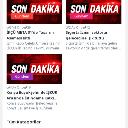
Gündem
Gündem
3 Yıl Önce
29
2 Ay Önce
12
İKÇÜ META 01’de Tasarım
Sigorta İzmir, sektörün
Aşaması Bitti
geleceğine ışık tuttu
İzmir Kâtip Çelebi Üniversitesinin
Sigorta İzmir’de bir araya gelen
(İKÇÜ) ilk Racing Takımı, dünyanın
sektörün önde gelen temsilcileri,
en prestijli üniversitelerinin
dijitalleşmeden yapay zekâya
mühendislik bölümlerinin
kadar pek çok...
katıldığı,...
Gündem
4 Ay Önce
16
Konya Büyükşehir ile İŞKUR
Arasında İstihdama Katkı
Konya Büyükşehir Belediyesi ile
Sağlayacak Protokol
Konya Çalışma ve İş Kurumu
İmzalandı
(İŞKUR ) arasında istihdama katkı
sağlamak...
Tüm Kategoriler