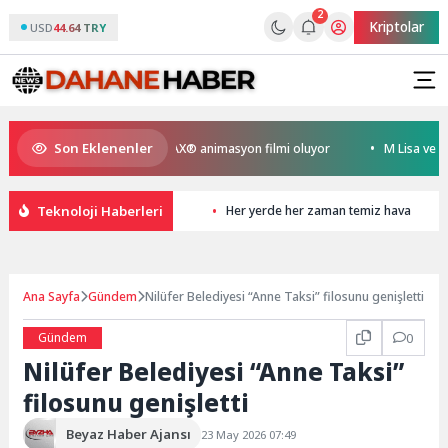
2
Kriptolar
USD
44.64 TRY
Son Eklenenler
en Kral Türkiye’nin ilk IMAX® animasyon filmi oluyor
M Lisa ve Dolu K
Teknoloji Haberleri
Her yerde her zaman temiz hava
Ana Sayfa
Gündem
Nilüfer Belediyesi “Anne Taksi” filosunu genişletti
Gündem
0
Nilüfer Belediyesi “Anne Taksi”
filosunu genişletti
Beyaz Haber Ajansı
23 May 2026 07:49