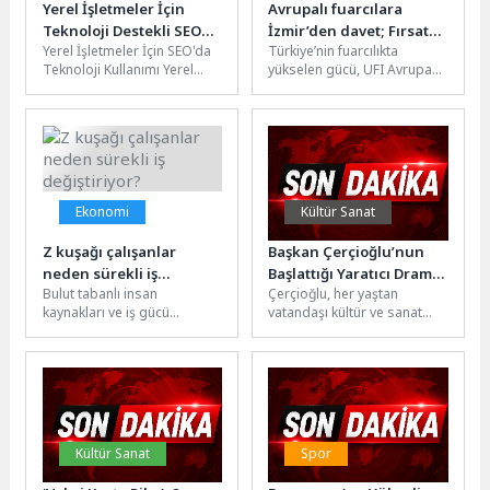
Yerel İşletmeler İçin
Avrupalı fuarcılara
Teknoloji Destekli SEO
İzmir’den davet; Fırsat
Yerel İşletmeler İçin SEO'da
Türkiye’nin fuarcılıkta
Stratejileri
Türkiye’de
Teknoloji Kullanımı Yerel
yükselen gücü, UFI Avrupa
işletmeler için SEO
Konferansı’nda gündeme
çalışmaları, teknolojinin
geldi. İZFAŞ Genel Müdürü
sunduğu olanaklardan en...
Tuğçe Cumalıoğlu, güçlü...
Ekonomi
Kültür Sanat
Z kuşağı çalışanlar
Başkan Çerçioğlu’nun
neden sürekli iş
Başlattığı Yaratıcı Drama
Bulut tabanlı insan
Çerçioğlu, her yaştan
değiştiriyor?
Atölyesi’nin Minik
kaynakları ve iş gücü
vatandaşı kültür ve sanat
Öğrencilerinden
yönetimi platformu İdenfit’in
etkinlikleri ile buluşturmaya
Muhteşem Gösteri
hazırladığı Kuşak Analiz
devam ediyor.Aydın
Raporu’na göre, X...
Büyükşehir Belediye
Başkanı...
Kültür Sanat
Spor