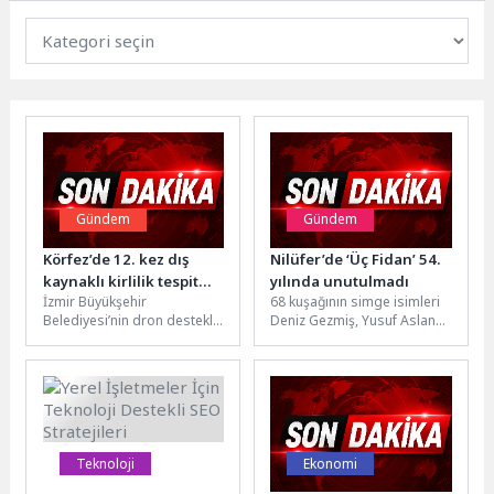
Gündem
Gündem
Körfez’de 12. kez dış
Nilüfer’de ‘Üç Fidan’ 54.
kaynaklı kirlilik tespit
yılında unutulmadı
İzmir Büyükşehir
68 kuşağının simge isimleri
edildi
Belediyesi’nin dron destekli
Deniz Gezmiş, Yusuf Aslan
rutin taramalarında, kasım
ve Hüseyin İnan’ın idam
ayından bu yana 12. kez dış
edilişlerinin 54’üncü yılında...
kaynaklı...
Teknoloji
Ekonomi