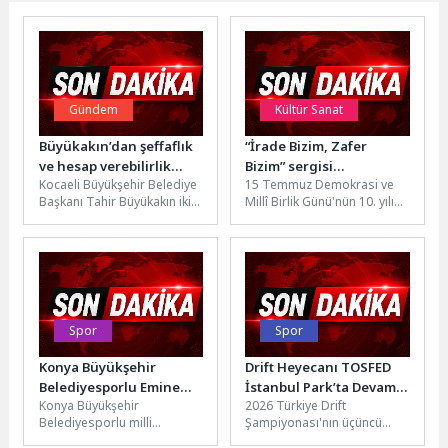
Gündem
Kültür Sanat
Büyükakın’dan şeffaflık
“İrade Bizim, Zafer
ve hesap verebilirlik
Bizim” sergisi
Kocaeli Büyükşehir Belediye
15 Temmuz Demokrasi ve
vurgusu
ziyaretçileriyle buluştu
Başkanı Tahir Büyükakın iki
Millî Birlik Günü'nün 10. yılı
yılını anlattığı basın
dolayısıyla hazırlanan “İrade
toplantısında her zaman
Bizim, Zafer Bizim” sergisi...
“şeffaflık ve...
Spor
Spor
Konya Büyükşehir
Drift Heyecanı TOSFED
Belediyesporlu Emine
İstanbul Park’ta Devam
Konya Büyükşehir
2026 Türkiye Drift
Rana Adıgüzel Avrupa
Ediyor
Belediyesporlu milli
Şampiyonası'nın üçüncü
Üçüncüsü Oldu
tekvandocu Emine Rana
yarışı, Drift Otomobil Spor