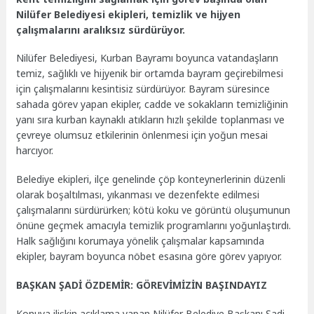
Nilüfer Belediyesi ekipleri, temizlik ve hijyen
çalışmalarını aralıksız sürdürüyor.
Nilüfer Belediyesi, Kurban Bayramı boyunca vatandaşların
temiz, sağlıklı ve hijyenik bir ortamda bayram geçirebilmesi
için çalışmalarını kesintisiz sürdürüyor. Bayram süresince
sahada görev yapan ekipler, cadde ve sokakların temizliğinin
yanı sıra kurban kaynaklı atıkların hızlı şekilde toplanması ve
çevreye olumsuz etkilerinin önlenmesi için yoğun mesai
harcıyor.
Belediye ekipleri, ilçe genelinde çöp konteynerlerinin düzenli
olarak boşaltılması, yıkanması ve dezenfekte edilmesi
çalışmalarını sürdürürken; kötü koku ve görüntü oluşumunun
önüne geçmek amacıyla temizlik programlarını yoğunlaştırdı.
Halk sağlığını korumaya yönelik çalışmalar kapsamında
ekipler, bayram boyunca nöbet esasına göre görev yapıyor.
BAŞKAN ŞADİ ÖZDEMİR: GÖREVİMİZİN BAŞINDAYIZ
Konuya ilişkin açıklama yapan Nilüfer Belediye Başkanı Şadi