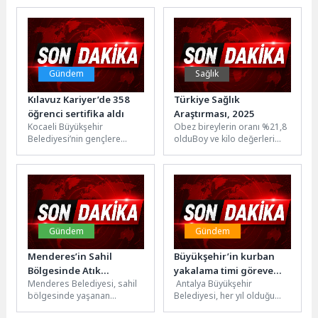
Adıgüzel, Bosna Hersek'te
Kulübü tarafından Spor
düzenlenen Avrupa Kulüpler
Toto, Reiss Audio,...
Tekvando
Şampiyonası'nda...
Gündem
Sağlık
Kılavuz Kariyer’de 358
Türkiye Sağlık
öğrenci sertifika aldı
Araştırması, 2025
Kocaeli Büyükşehir
Obez bireylerin oranı %21,8
Belediyesi’nin gençlere
olduBoy ve kilo değerleri
ulusal ve uluslararası
kullanılarak hesaplanan
şirketlerde online staj imkânı
vücut kütle indeksi
sunduğu Kılavuz Kariyer
incelendiğinde; 15...
Programı’nın 2....
Gündem
Gündem
Menderes’in Sahil
Büyükşehir’in kurban
Bölgesinde Atık
yakalama timi göreve
Menderes Belediyesi, sahil
Antalya Büyükşehir
Seferberliği
hazır
bölgesinde yaşanan
Belediyesi, her yıl olduğu
yoğunluktan kaynaklanan
gibi bu Kurban Bayramı’nda