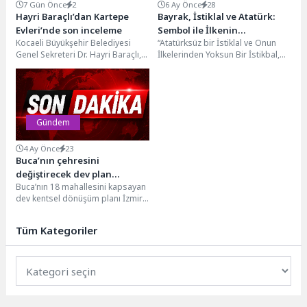
7 Gün Önce
2
6 Ay Önce
28
Hayri Baraçlı’dan Kartepe
Bayrak, İstiklal ve Atatürk:
Evleri’nde son inceleme
Sembol ile İlkenin
Kocaeli Büyükşehir Belediyesi
“Atatürksüz bir İstiklal ve Onun
Ayrılmazlığı
Genel Sekreteri Dr. Hayri Baraçlı,
İlkelerinden Yoksun Bir İstikbal,
Kent Konut A.Ş. tarafından yapımı
Tarihsel ve Düşünsel Olarak
büyük ölçüde...
Mümkün Değildir”n“Bir...
Gündem
4 Ay Önce
23
Buca’nın çehresini
değiştirecek dev plan
Buca’nın 18 mahallesini kapsayan
Büyükşehir Meclisi’nden
dev kentsel dönüşüm planı İzmir
geçti
Büyükşehir Belediye Meclisi’nden
vize aldı. Kentin...
Tüm Kategoriler