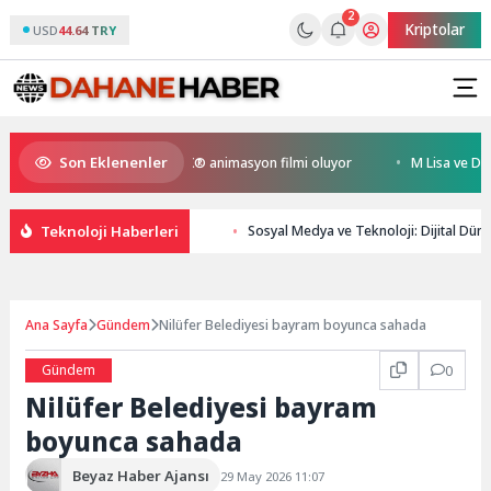
2
Kriptolar
USD
44.64 TRY
Son Eklenenler
n Kral Türkiye’nin ilk IMAX® animasyon filmi oluyor
M Lisa ve Dolu Kad
Teknoloji Haberleri
Sosyal Medya ve Teknoloji: Dijital Dün
Ana Sayfa
Gündem
Nilüfer Belediyesi bayram boyunca sahada
Gündem
0
Nilüfer Belediyesi bayram
boyunca sahada
Beyaz Haber Ajansı
29 May 2026 11:07