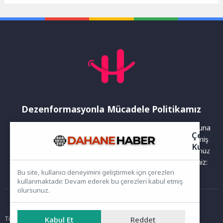
atık artışına karşı atık
da vatandaşların kaçan
mücadelesini artırdı. Moloz,
kurbanlıklarının
bahçe...
yakalamalarına...
Dezenformasyonla Mücadele Politikamız
Yayınlanan haberler doğruluk ilkesi gözetilerek hazırlanır. Buna
Çerez
rağmen bazı içeriklerde eksik, hatalı veya güncelliğini yitirmiş
Kullanı
bilgiler bulunabilir.Yanlış veya yanıltıcı olduğunu düşündüğünüz
haberleri aşağıdaki iletişim kanallarından bize bildirebilirsiniz:
Bu site, kullanıcı deneyimini geliştirmek için çerezleri
kullanmaktadır. Devam ederek bu çerezleri kabul etmiş
olursunuz.
Ana Sayfa
Kabul Et
Reddet
Tüm hakları saklıdır. Sitede yer alan içerikler izinsiz kopyalanamaz,