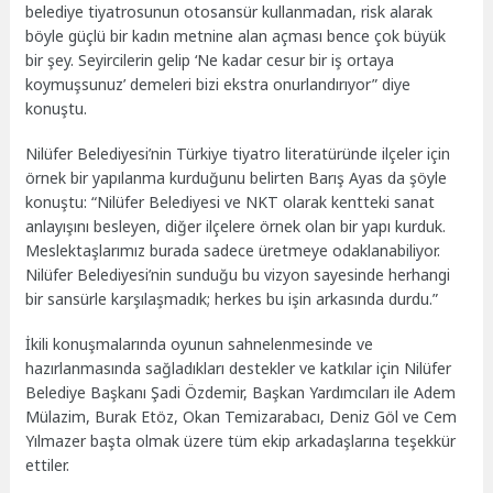
belediye tiyatrosunun otosansür kullanmadan, risk alarak
böyle güçlü bir kadın metnine alan açması bence çok büyük
bir şey. Seyircilerin gelip ‘Ne kadar cesur bir iş ortaya
koymuşsunuz’ demeleri bizi ekstra onurlandırıyor” diye
konuştu.
Nilüfer Belediyesi’nin Türkiye tiyatro literatüründe ilçeler için
örnek bir yapılanma kurduğunu belirten Barış Ayas da şöyle
konuştu: “Nilüfer Belediyesi ve NKT olarak kentteki sanat
anlayışını besleyen, diğer ilçelere örnek olan bir yapı kurduk.
Meslektaşlarımız burada sadece üretmeye odaklanabiliyor.
Nilüfer Belediyesi’nin sunduğu bu vizyon sayesinde herhangi
bir sansürle karşılaşmadık; herkes bu işin arkasında durdu.”
İkili konuşmalarında oyunun sahnelenmesinde ve
hazırlanmasında sağladıkları destekler ve katkılar için Nilüfer
Belediye Başkanı Şadi Özdemir, Başkan Yardımcıları ile Adem
Mülazim, Burak Etöz, Okan Temizarabacı, Deniz Göl ve Cem
Yılmazer başta olmak üzere tüm ekip arkadaşlarına teşekkür
ettiler.