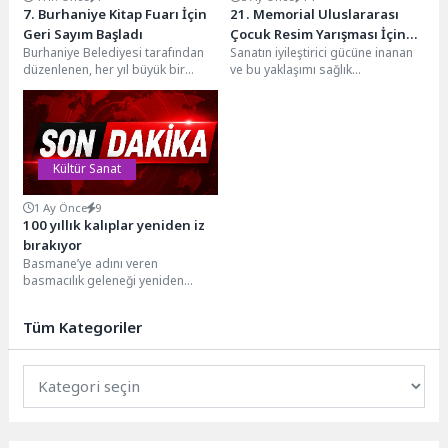
7. Burhaniye Kitap Fuarı İçin
21. Memorial Uluslararası
Geri Sayım Başladı
Çocuk Resim Yarışması İçin
Burhaniye Belediyesi tarafından
Sanatın iyileştirici gücüne inanan
Son Başvuru 25 Mayıs
düzenlenen, her yıl büyük bir
ve bu yaklaşımı sağlık
heyecanla beklenen bu yıl
hizmetlerinin önemli bir parçası
yedincisi düzenlenecek olan...
olarak ele alan...
Kültür Sanat
1 Ay Önce
9
100 yıllık kalıplar yeniden iz
bırakıyor
Basmane’ye adını veren
basmacılık geleneği yeniden
canlandı. Ahşap baskı kalıplarıyla
kumaşlara desen basan çocuklar,
Tüm Kategoriler
Avrupa’nın...