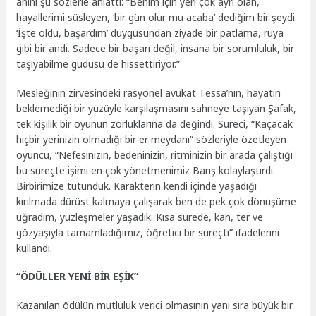
anını şu sözlerle anlattı: “Benim için yeri çok ayrı olan,
hayallerimi süsleyen, ‘bir gün olur mu acaba’ dediğim bir şeydi.
‘İşte oldu, başardım’ duygusundan ziyade bir patlama, rüya
gibi bir andı. Sadece bir başarı değil, insana bir sorumluluk, bir
taşıyabilme güdüsü de hissettiriyor.”
Mesleğinin zirvesindeki rasyonel avukat Tessa’nın, hayatın
beklemediği bir yüzüyle karşılaşmasını sahneye taşıyan Şafak,
tek kişilik bir oyunun zorluklarına da değindi. Süreci, “Kaçacak
hiçbir yerinizin olmadığı bir er meydanı” sözleriyle özetleyen
oyuncu, “Nefesinizin, bedeninizin, ritminizin bir arada çalıştığı
bu süreçte işimi en çok yönetmenimiz Barış kolaylaştırdı.
Birbirimize tutunduk. Karakterin kendi içinde yaşadığı
kırılmada dürüst kalmaya çalışarak ben de pek çok dönüşüme
uğradım, yüzleşmeler yaşadık. Kısa sürede, kan, ter ve
gözyaşıyla tamamladığımız, öğretici bir süreçti” ifadelerini
kullandı.
“ÖDÜLLER YENİ BİR EŞİK”
Kazanılan ödülün mutluluk verici olmasının yanı sıra büyük bir