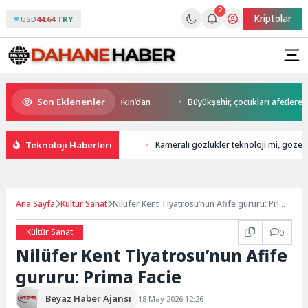
2
Kriptolar
USD
44.64 TRY
Son Eklenenler
o’da start Başkan Büyükakın’dan
Büyükşehir, çocukları afetlere karşı bi
Teknoloji Haberleri
Kameralı gözlükler teknoloji mi, gözeti
Ana Sayfa
Kültür Sanat
Nilüfer Kent Tiyatrosu’nun Afife gururu: Prima
Facie
Kültür Sanat
0
Nilüfer Kent Tiyatrosu’nun Afife
gururu: Prima Facie
Beyaz Haber Ajansı
18 May 2026 12:26