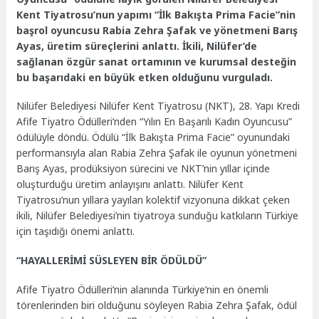
Kent Tiyatrosu’nun yapımı “İlk Bakışta Prima Facie”nin
başrol oyuncusu Rabia Zehra Şafak ve yönetmeni Barış
Ayas, üretim süreçlerini anlattı. İkili, Nilüfer’de
sağlanan özgür sanat ortamının ve kurumsal desteğin
bu başarıdaki en büyük etken olduğunu vurguladı.
Nilüfer Belediyesi Nilüfer Kent Tiyatrosu (NKT), 28. Yapı Kredi
Afife Tiyatro Ödülleri’nden “Yılın En Başarılı Kadın Oyuncusu”
ödülüyle döndü. Ödülü “İlk Bakışta Prima Facie” oyunundaki
performansıyla alan Rabia Zehra Şafak ile oyunun yönetmeni
Barış Ayas, prodüksiyon sürecini ve NKT’nin yıllar içinde
oluşturduğu üretim anlayışını anlattı. Nilüfer Kent
Tiyatrosu’nun yıllara yayılan kolektif vizyonuna dikkat çeken
ikili, Nilüfer Belediyesi’nin tiyatroya sunduğu katkıların Türkiye
için taşıdığı önemi anlattı.
“HAYALLERİMİ SÜSLEYEN BİR ÖDÜLDÜ”
Afife Tiyatro Ödülleri’nin alanında Türkiye’nin en önemli
törenlerinden biri olduğunu söyleyen Rabia Zehra Şafak, ödül