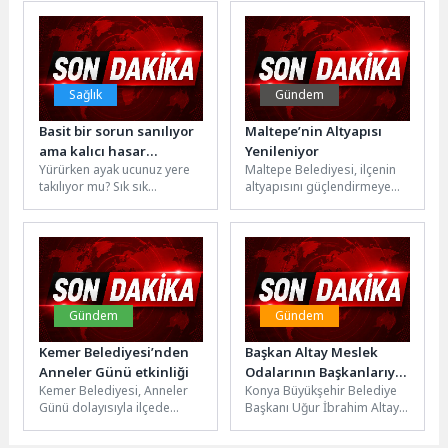
Kültürevi’nde açıldı. Zeki...
ilk...
Sağlık
Gündem
Basit bir sorun sanılıyor
Maltepe’nin Altyapısı
ama kalıcı hasar
Yenileniyor
Yürürken ayak ucunuz yere
Maltepe Belediyesi, ilçenin
bırakabiliyor!
takılıyor mu? Sık sık
altyapısını güçlendirmeye
tökezliyor veya ayağınızı
yönelik çalışmalarını aralıksız
yukarı kaldırmakta güçlük
sürdürüyor. Yalı Mahallesi
çekiyor...
Hamam Sokak’ta başlatılan
çalışmalar...
Gündem
Gündem
Kemer Belediyesi’nden
Başkan Altay Meslek
Anneler Günü etkinliği
Odalarının Başkanlarıyla
Kemer Belediyesi, Anneler
Konya Büyükşehir Belediye
İstişare Toplantısında
Günü dolayısıyla ilçede
Başkanı Uğur İbrahim Altay,
Buluştu
yaşayan annelere etkinlik
Konya’daki meslek
düzenledi. Anneler etkinlikte
odalarının başkanlarıyla