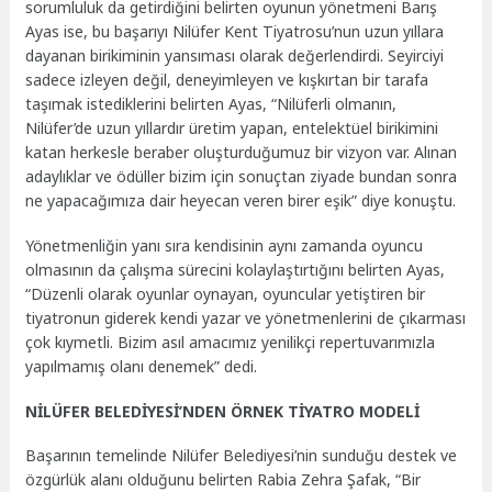
sorumluluk da getirdiğini belirten oyunun yönetmeni Barış
Ayas ise, bu başarıyı Nilüfer Kent Tiyatrosu’nun uzun yıllara
dayanan birikiminin yansıması olarak değerlendirdi. Seyirciyi
sadece izleyen değil, deneyimleyen ve kışkırtan bir tarafa
taşımak istediklerini belirten Ayas, “Nilüferli olmanın,
Nilüfer’de uzun yıllardır üretim yapan, entelektüel birikimini
katan herkesle beraber oluşturduğumuz bir vizyon var. Alınan
adaylıklar ve ödüller bizim için sonuçtan ziyade bundan sonra
ne yapacağımıza dair heyecan veren birer eşik” diye konuştu.
Yönetmenliğin yanı sıra kendisinin aynı zamanda oyuncu
olmasının da çalışma sürecini kolaylaştırtığını belirten Ayas,
“Düzenli olarak oyunlar oynayan, oyuncular yetiştiren bir
tiyatronun giderek kendi yazar ve yönetmenlerini de çıkarması
çok kıymetli. Bizim asıl amacımız yenilikçi repertuvarımızla
yapılmamış olanı denemek” dedi.
NİLÜFER BELEDİYESİ’NDEN ÖRNEK TİYATRO MODELİ
Başarının temelinde Nilüfer Belediyesi’nin sunduğu destek ve
özgürlük alanı olduğunu belirten Rabia Zehra Şafak, “Bir