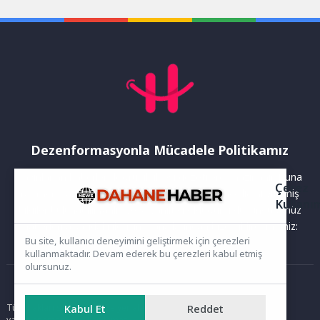
gönüllerince eğlenerek
istişare toplantısında bir
güzel...
araya...
Dezenformasyonla Mücadele Politikamız
Yayınlanan haberler doğruluk ilkesi gözetilerek hazırlanır. Buna
Çerez
rağmen bazı içeriklerde eksik, hatalı veya güncelliğini yitirmiş
Kullanı
bilgiler bulunabilir.Yanlış veya yanıltıcı olduğunu düşündüğünüz
haberleri aşağıdaki iletişim kanallarından bize bildirebilirsiniz:
Bu site, kullanıcı deneyimini geliştirmek için çerezleri
kullanmaktadır. Devam ederek bu çerezleri kabul etmiş
olursunuz.
Ana Sayfa
Tüm hakları saklıdır. Sitede yer alan içerikler izinsiz kopyalanamaz,
Kabul Et
Reddet
yayımlanamaz ve kullanılamaz.