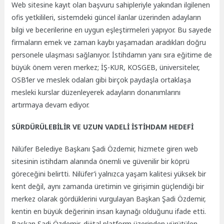
Web sitesine kayıt olan başvuru sahipleriyle yakından ilgilenen
ofis yetkilileri, sistemdeki güncel ilanlar üzerinden adayların
bilgi ve becerilerine en uygun eşleştirmeleri yapıyor. Bu sayede
firmaların emek ve zaman kaybı yaşamadan aradıkları doğru
personele ulaşması sağlanıyor. İstihdamın yanı sıra eğitime de
büyük önem veren merkez; İŞ-KUR, KOSGEB, üniversiteler,
OSB’ler ve meslek odaları gibi birçok paydaşla ortaklaşa
mesleki kurslar düzenleyerek adayların donanımlarını
artırmaya devam ediyor.
SÜRDÜRÜLEBİLİR VE UZUN VADELİ İSTİHDAM HEDEFİ
Nilüfer Belediye Başkanı Şadi Özdemir, hizmete giren web
sitesinin istihdam alanında önemli ve güvenilir bir köprü
göreceğini belirtti. Nilüfer’i yalnızca yaşam kalitesi yüksek bir
kent değil, aynı zamanda üretimin ve girişimin güçlendiği bir
merkez olarak gördüklerini vurgulayan Başkan Şadi Özdemir,
kentin en büyük değerinin insan kaynağı olduğunu ifade etti.
Başkan Şadi Özdemir, dijital platform üzerinden yürütülen