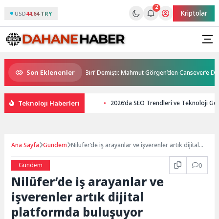
2
Kriptolar
USD
44.64 TRY
Son Eklenenler
enebileceğim Üç İnsandan Biri’ Demişti: Mahmut Görgen’den Cansever’e Duygu
Teknoloji Haberleri
2026’da SEO Trendleri ve Teknoloji Gel
Ana Sayfa
Gündem
Nilüfer’de iş arayanlar ve işverenler artık dijital
platformda buluşuyor
Gündem
0
Nilüfer’de iş arayanlar ve
işverenler artık dijital
platformda buluşuyor