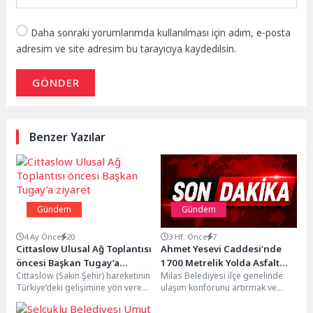
Daha sonraki yorumlarımda kullanılması için adım, e-posta
adresim ve site adresim bu tarayıcıya kaydedilsin.
GÖNDER
Benzer Yazılar
Gündem
Gündem
4 Ay Önce
20
3 Hf. Önce
7
Cittaslow Ulusal Ağ Toplantısı
Ahmet Yesevi Caddesi’nde
öncesi Başkan Tugay’a
1700 Metrelik Yolda Asfalt
Cittaslow (Sakin Şehir) hareketinin
Milas Belediyesi ilçe genelinde
ziyaret
Seferberliği Başladı
Türkiye’deki gelişimine yön veren
ulaşım konforunu artırmak ve
önemli buluşmalardan biri
modern bir şehir altyapısı
öncesinde, yerel yönetimler
oluşturmak amacıyla yürüttüğü...