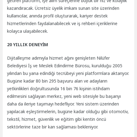
getiren platform, işe alım süreçlerine büyük bir hız ve kolaylık
kazandıracak. Ücretsiz üyelik imkanı sunan site üzerinden
kullanıcılar, anında profil oluşturarak, kariyer destek
hizmetlerinden faydalanabilecek ve iş rehberi içeriklerine
kolayca ulaşabilecek.
20 YILLIK DENEYİM
Dijitalleşme adımıyla hizmet ağını genişleten Nilüfer
Belediyesi İş ve Meslek Edindirme Bürosu, kurulduğu 2005
yılından bu yana edindiği tecrübeyi yeni platformlara aktarıyor.
Bugüne kadar 80 bin 295 başvuru alan ve adayların
yetkinlikleri doğrultusunda 16 bin 76 kişinin istihdam
edilmesini sağlayan merkez, yeni web sitesiyle bu başarıyı
daha da ileriye taşımayı hedefliyor. Yeni sistem üzerinden
yapılacak eşleştirmelerin, bugüne kadar olduğu gibi otomotiv,
tekstil, hizmet, güvenlik ve eğitim gibi kentin öncü
sektörlerine taze bir kan sağlaması bekleniyor.