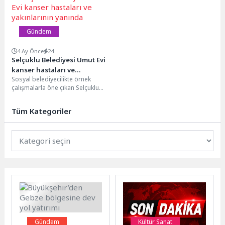
arasında...
Gündem
4 Ay Önce
24
Selçuklu Belediyesi Umut Evi
kanser hastaları ve
Sosyal belediyecilikte örnek
yakınlarının yanında
çalışmalarla öne çıkan Selçuklu
Belediyesi’nin önemli
hizmetlerinden bir tanesi olan
Tüm Kategoriler
Umut Evi...
Gündem
Kültür Sanat