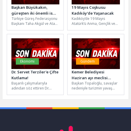
Başkan Büyükakın,
19 Mayıs Coşkusu
güreşten iki önemli ismi
Kadıköy’de Yaşanacak
Türkiye Güreş Federasyonu
Kadıköy’de 19 Mayıs
ağırladı
Başkanı Taha Akgül ve Ata
Atatürk’ü Anma, Gençlik ve
sporumuzun efsane ismi
Spor Bayramı, her yıl olduğu
Rıza Kayaalp, Kocaeli
gibi bu yıl...
Büyükşehir...
Ekonomi
Gündem
Dr. Servet Terziler’e Çifte
Kemer Belediyesi
Kutlama!
Haziran ayı meclisi
Başarılı çalışmalarıyla
Başkan Topaloğlu, savaşlar
yapıldı
adından söz ettiren Dr.
nedeniyle turizmin yavaş
Servet Terziler, doğum
ilerlediğine değinerek,
gününü ve kurucusu olduğu
“Kurban Bayramı’nda
Dr Terziler...
Kemer’de doluluk vardı. Bu
doluluğu...