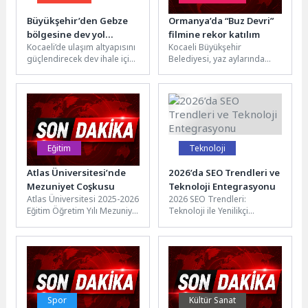
Büyükşehir’den Gebze
Ormanya’da “Buz Devri”
bölgesine dev yol
filmine rekor katılım
Kocaeli’de ulaşım altyapısını
Kocaeli Büyükşehir
yatırımı
güçlendirecek dev ihale için
Belediyesi, yaz aylarında
süreç başlıyor. Kocaeli
vatandaşlara açık havada
Büyükşehir Belediyesi,
sinema keyfi yaşatıyor. Bu
Gebze bölgesindeki ilçeleri...
kapsamda şehrin doğal...
Eğitim
Teknoloji
Atlas Üniversitesi’nde
2026’da SEO Trendleri ve
Mezuniyet Coşkusu
Teknoloji Entegrasyonu
Atlas Üniversitesi 2025-2026
2026 SEO Trendleri:
Eğitim Öğretim Yılı Mezuniyet
Teknoloji ile Yenilikçi
Töreni, 16-17-18 Temmuz
Entegrasyon 2026 yılında
tarihlerinde Atlas Vadi
SEO dünyasında teknoloji ile
Kampüsü’nde
yenilikçi entegrasyonun...
gerçekleştirildi....
Spor
Kültür Sanat