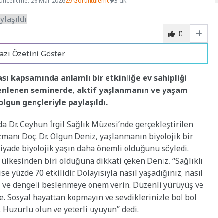
üncelleme: 26 Mar 2026
29 Görüntüleme
3 dk.
0
azı Özetini Göster
ası kapsamında anlamlı bir etkinliğe ev sahipliği
üzenlenen seminerde, aktif yaşlanmanın ve yaşam
olgun gençleriyle paylaşıldı.
da
Dr. Ceyhun İrgil Sağlık Müzesi’nde gerçekleştirilen
zmanı Doç. Dr. Olgun Deniz, yaşlanmanın biyolojik bir
iyade biyolojik yaşın daha önemli olduğunu söyledi.
 ülkesinden biri olduğuna dikkati çeken Deniz, “Sağlıklı
e yüzde 70 etkilidir. Dolayısıyla nasıl yaşadığınız, nasıl
rli ve dengeli beslenmeye önem verin. Düzenli yürüyüş ve
. Sosyal hayattan kopmayın ve sevdiklerinizle bol bol
. Huzurlu olun ve yeterli uyuyun” dedi.