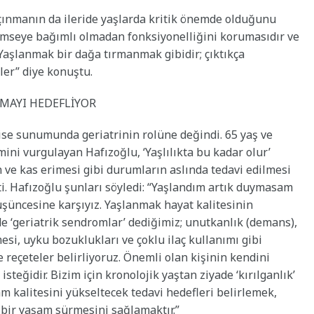
açınmanın da ileride yaşlarda kritik önemde olduğunu
kimseye bağımlı olmadan fonksiyonelliğini korumasıdır ve
 Yaşlanmak bir dağa tırmanmak gibidir; çıktıkça
ler” diye konuştu.
RMAYI HEDEFLİYOR
ise sunumunda geriatrinin rolüne değindi. 65 yaş ve
ini vurgulayan Hafızoğlu, ‘Yaşlılıkta bu kadar olur’
n ve kas erimesi gibi durumların aslında tedavi edilmesi
i. Hafızoğlu şunları söyledi: “Yaşlandım artık duymasam
üşüncesine karşıyız. Yaşlanmak hayat kalitesinin
de ‘geriatrik sendromlar’ dediğimiz; unutkanlık (demans),
i, uyku bozuklukları ve çoklu ilaç kullanımı gibi
 reçeteler belirliyoruz. Önemli olan kişinin kendini
teğidir. Bizim için kronolojik yaştan ziyade ‘kırılganlık’
am kalitesini yükseltecek tedavi hedefleri belirlemek,
 bir yaşam sürmesini sağlamaktır.”