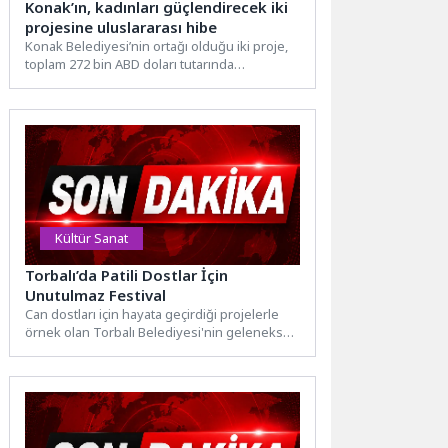
Konak’ın, kadınları güçlendirecek iki
projesine uluslararası hibe
Konak Belediyesi’nin ortağı olduğu iki proje,
toplam 272 bin ABD doları tutarında
uluslararası hibe desteği...
Kültür Sanat
Torbalı’da Patili Dostlar İçin
Unutulmaz Festival
Can dostları için hayata geçirdiği projelerle
örnek olan Torbalı Belediyesi'nin geleneksel
hale getirdiği TORPATİFEST, bu...