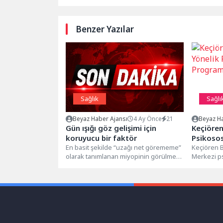
Benzer Yazılar
Sağlık
Sağlı
Beyaz Haber Ajansı
4 Ay Önce
21
Beyaz Ha
Gün ışığı göz gelişimi için
Keçiören
koruyucu bir faktör
Psikoso
En basit şekilde “uzağı net görememe”
Başladı
Keçiören B
olarak tanımlanan miyopinin görülme
Merkezi ps
sıklığındaki artışa dikkat çeken
düzenlene
İstanbul...
Psikososy
Programı, 
Günevi’nde