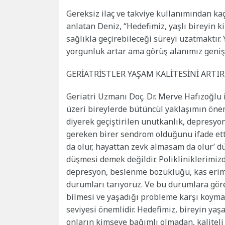
Gereksiz ilaç ve takviye kullanımından k
anlatan Deniz, “Hedefimiz, yaşlı bireyin 
sağlıkla geçirebileceği süreyi uzatmaktır.
yorgunluk artar ama görüş alanımız geniş
GERİATRİSTLER YAŞAM KALİTESİNİ ARTI
Geriatri Uzmanı Doç. Dr. Merve Hafızoğlu 
üzeri bireylerde bütüncül yaklaşımın önem
diyerek geçiştirilen unutkanlık, depresyo
gereken birer sendrom olduğunu ifade ett
da olur, hayattan zevk almasam da olur’ d
düşmesi demek değildir. Polikliniklerimiz
depresyon, beslenme bozukluğu, kas erimes
durumları tarıyoruz. Ve bu durumlara göre
bilmesi ve yaşadığı probleme karşı koyma is
seviyesi önemlidir. Hedefimiz, bireyin yaş
onların kimseye bağımlı olmadan, kaliteli