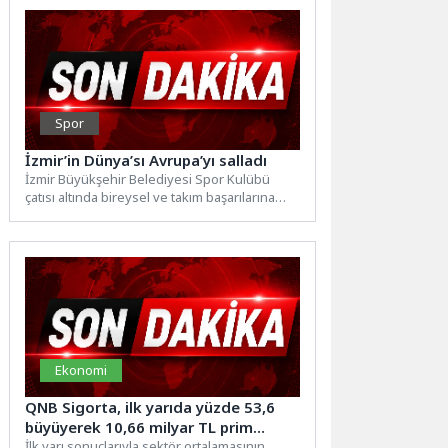
Spor
İzmir’in Dünya’sı Avrupa’yı salladı
İzmir Büyükşehir Belediyesi Spor Kulübü
çatısı altında bireysel ve takım başarılarına
imza atan milli okçu...
Ekonomi
QNB Sigorta, ilk yarıda yüzde 53,6
büyüyerek 10,66 milyar TL prim
üretimine ulaştı
İlk yarı sonuçlarıyla sektör ortalamasının