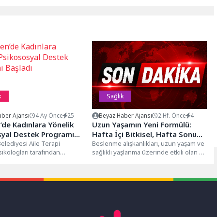
k
Sağlık
ber Ajansı
4 Ay Önce
25
Beyaz Haber Ajansı
2 Hf. Önce
4
’de Kadınlara Yönelik
Uzun Yaşamın Yeni Formülü:
syal Destek Programı
Hafta İçi Bitkisel, Hafta Sonu
elediyesi Aile Terapi
Hayvansal Beslenme
Beslenme alışkanlıkları, uzun yaşam ve
ikologları tarafından
sağlıklı yaşlanma üzerinde etkili olan en
n Kadınlara Yönelik
önemli yaşam tarzı faktörleri...
al Destek
Kardeşler Kadınlar
 başladı....