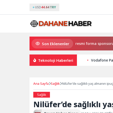
USD
44.64 TRY
Son Eklenenler
Eczacıbaşı Peron İstanbul’un resmi forma sponsoru adid
Teknoloji Haberleri
Vodafone Pa
Ana Sayfa
Sağlık
Nilüfer’de sağlıklı yaş almanın ipuçl
Sağlık
Nilüfer’de sağlıklı ya