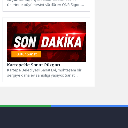
üzerinde büyümesini sürdüren QNB Sigorta;
Sağlık branşında 707,1 milyon TL...
Kültür Sanat
Kartepe’de Sanat Rüzgarı
Kartepe Belediyesi Sanat Evi, muhteşem bir
sergiye daha ev sahipliği yapıyor. Sanat
Eğitmeni Ebru Baran...