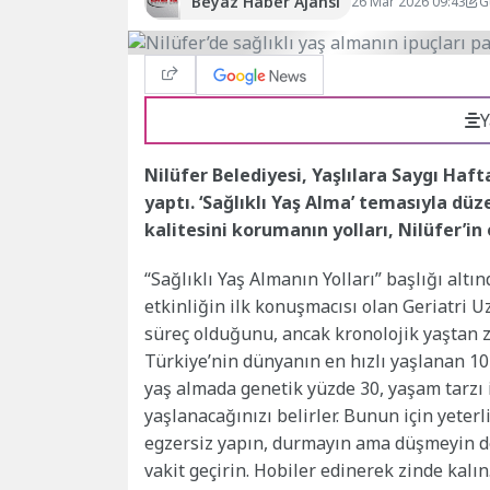
Beyaz Haber Ajansı
26 Mar 2026 09:43
G
Y
Nilüfer Belediyesi, Yaşlılara Saygı Haft
yaptı. ‘Sağlıklı Yaş Alma’ temasıyla d
kalitesini korumanın yolları, Nilüfer’in 
“Sağlıklı Yaş Almanın Yolları” başlığı altın
etkinliğin ilk konuşmacısı olan Geriatri U
süreç olduğunu, ancak kronolojik yaştan z
Türkiye’nin dünyanın en hızlı yaşlanan 10
yaş almada genetik yüzde 30, yaşam tarzı is
yaşlanacağınızı belirler. Bunun için yete
egzersiz yapın, durmayın ama düşmeyin de
vakit geçirin. Hobiler edinerek zinde kalın