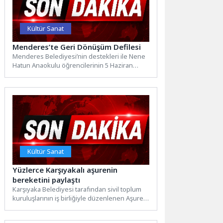
Kültür Sanat
Menderes’te Geri Dönüşüm Defilesi
Menderes Belediyesi’nin destekleri ile Nene
Hatun Anaokulu öğrencilerinin 5 Haziran
Dünya Çevre Günü’nde düzenleyeceği geri...
Kültür Sanat
Yüzlerce Karşıyakalı aşurenin
bereketini paylaştı
Karşıyaka Belediyesi tarafından sivil toplum
kuruluşlarının iş birliğiyle düzenlenen Aşure
Günü etkinliği, Ahmet Piriştina Rekreasyon
Alanı’nda yoğun...