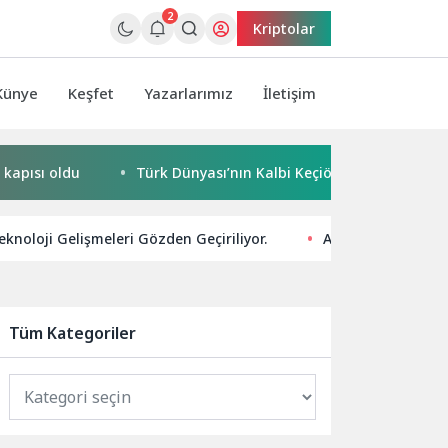
2
Kriptolar
Künye
Keşfet
Yazarlarımız
İletişim
ı oldu
Türk Dünyası’nın Kalbi Keçiören’de Attı
Kaça
eknoloji Gelişmeleri Gözden Geçiriliyor.
Arama Motorları İçi
Tüm Kategoriler