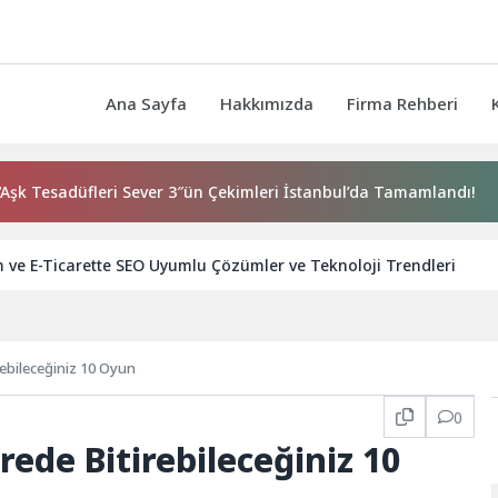
Ana Sayfa
Hakkımızda
Firma Rehberi
leri Sever 3″ün Çekimleri İstanbul’da Tamamlandı!
İzmir Y
ve E-Ticarette SEO Uyumlu Çözümler ve Teknoloji Trendleri
ebileceğiniz 10 Oyun
0
ede Bitirebileceğiniz 10