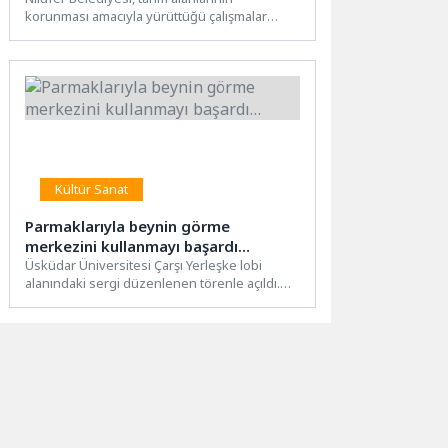
korunması amacıyla yürüttüğü çalışmalar
kapsamında, Tahtalı ve Ürünlü mahallelerinde
toplam 2...
Kültür Sanat
Parmaklarıyla beynin görme
merkezini kullanmayı başardı…
Üsküdar Üniversitesi Çarşı Yerleşke lobi
alanındaki sergi düzenlenen törenle açıldı.
Törene Rektör Danışmanı Prof. Dr....