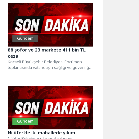
Gündem
88 şoför ve 23 markete 411 bin TL
ceza
Kocaeli Büyükşehir Belediyesi Encümen
toplantısında vatandaşın sağlığı ve güvenliği
için yapılan denetimler görüşüldü. Bu
kapsamda...
Gündem
Nilüfer’de iki mahallede yıkım
Nilüfer Belediyesi, tarım alanlarının