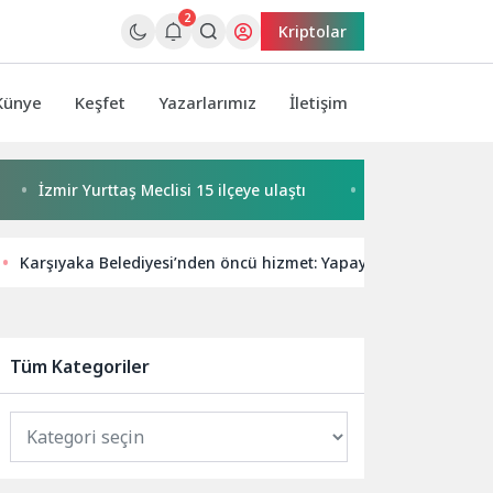
2
Kriptolar
Künye
Keşfet
Yazarlarımız
İletişim
urttaş Meclisi 15 ilçeye ulaştı
Buca’da kadınlar buluşuyor
Karşıyaka Belediyesi’nden öncü hizmet: Yapay zeka ile ‘engelsiz’
Tüm Kategoriler