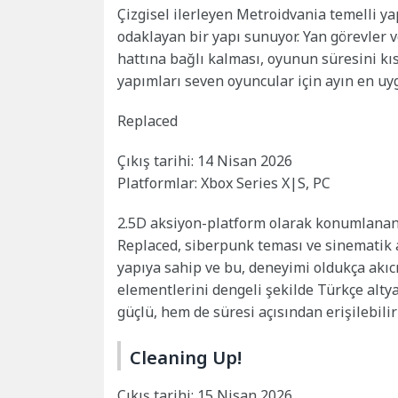
Çizgisel ilerleyen Metroidvania temelli y
odaklayan bir yapı sunuyor. Yan görevler v
hattına bağlı kalması, oyunun süresini kı
yapımları seven oyuncular için ayın en uy
Replaced
Çıkış tarihi: 14 Nisan 2026
Platformlar: Xbox Series X|S, PC
2.5D aksiyon-platform olarak konumlanan v
Replaced, siberpunk teması ve sinematik a
yapıya sahip ve bu, deneyimi oldukça akıcı
elementlerini dengeli şekilde Türkçe alty
güçlü, hem de süresi açısından erişilebilir 
Cleaning Up!
Çıkış tarihi: 15 Nisan 2026