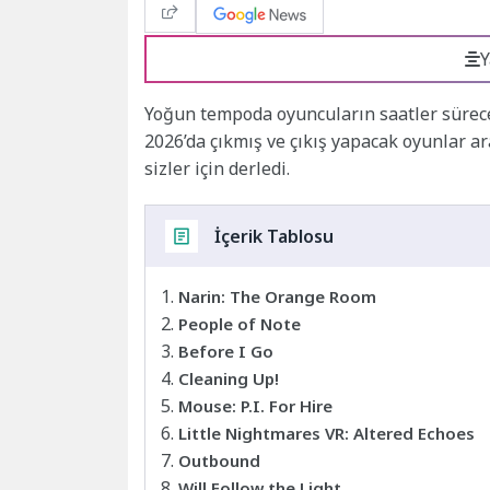
Y
Yoğun tempoda oyuncuların saatler sürec
2026’da çıkmış ve çıkış yapacak oyunlar a
sizler için derledi.
İçerik Tablosu
Narin: The Orange Room
People of Note
Before I Go
Cleaning Up!
Mouse: P.I. For Hire
Little Nightmares VR: Altered Echoes
Outbound
Will Follow the Light