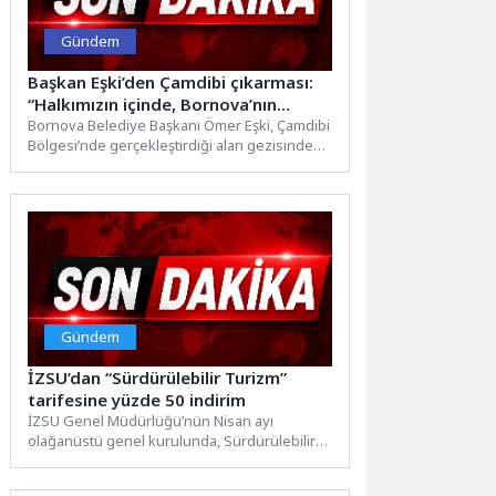
Gündem
Başkan Eşki’den Çamdibi çıkarması:
“Halkımızın içinde, Bornova’nın
hizmetindeyiz”
Bornova Belediye Başkanı Ömer Eşki, Çamdibi
Bölgesi’nde gerçekleştirdiği alan gezisinde
muhtarlar ve mahalle sakinleriyle bir...
Gündem
İZSU’dan “Sürdürülebilir Turizm”
tarifesine yüzde 50 indirim
İZSU Genel Müdürlüğü’nün Nisan ayı
olağanüstü genel kurulunda, Sürdürülebilir
Turizm Belgesi sahibi işletmelere su ve...