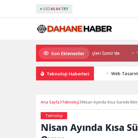
USD
44.64 TRY
Son Eklenenler
Avrupa Drama Buluşmaları gençleri İzmir’de
“Aşk Tesadüf
Teknoloji Haberleri
Web Tasarım 
Ana Sayfa
Teknoloji
Nisan Ayında Kısa Sürede Bitir
Teknoloji
Nisan Ayında Kısa Sür