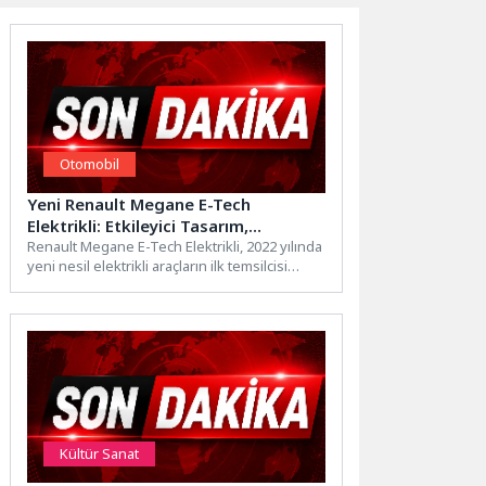
Otomobil
Yeni Renault Megane E-Tech
Elektrikli: Etkileyici Tasarım,
Dinamizm ve Teknoloji Kategori:
Renault Megane E-Tech Elektrikli, 2022 yılında
yeni nesil elektrikli araçların ilk temsilcisi
Otomotiv
olarak tasarım, teknoloji...
Kültür Sanat