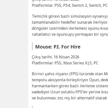
Platformlar: PS5, PS4, Switch 2, Switch, PC
Temizlik görevi bazlı simülasyon oynanışı
tamamlanabilir hedefler sunarak ilerliyor
döngüler üzerinden ilerlemesi oyunu kısa 
rahatlatıcı ve oyuncuyu yormayan bir oynan
Mouse: P.I. For Hire
Çıkış tarihi: 16 Nisan 2026
Platformlar: PS5, Xbox Series X|S, PC
Birinci şahıs nişancı (FPS) türünde olan Mous
tempolu aksiyonla birleştiriyor. Oyun, dede
harmanlarken görev bazlı ilerleme sistemi
vadediyor. Uzun soluklu FPS’ler yerine kıs
ve bulunması zor, niş bir alternatif olarak