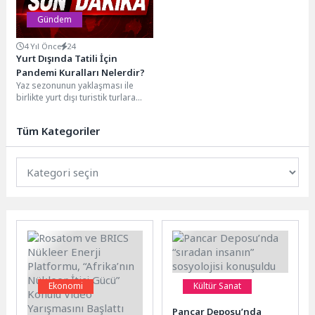
Gündem
4 Yıl Önce
24
Yurt Dışında Tatili İçin
Pandemi Kuralları Nelerdir?
Yaz sezonunun yaklaşması ile
birlikte yurt dışı turistik turlara
rağbet arttı. Yurt dışında tatil
yapma...
Tüm Kategoriler
Ekonomi
Kültür Sanat
Rosatom ve BRICS
Pancar Deposu’nda