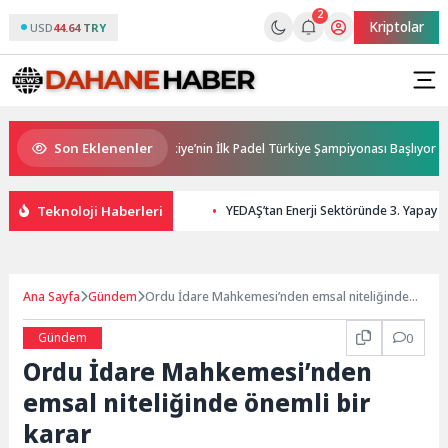
2
Kriptolar
USD
44.64 TRY
Son Eklenenler
Ana Sponsorluğunda Türkiye’nin İlk Padel Türkiye Şampiyonası Başlıyor
Teknoloji Haberleri
YEDAŞ’tan Enerji Sektöründe 3. Yapay Z
Ana Sayfa
Gündem
Ordu İdare Mahkemesi’nden emsal niteliğinde
önemli bir karar
Gündem
0
Ordu İdare Mahkemesi’nden
emsal niteliğinde önemli bir
karar