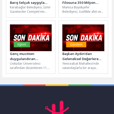
Barış Selçuk saygıyla
Filosuna 350 Milyon
Karabağlar Belediyesi, İzmir
Manisa Büyükşehir
anıldı
TL’lik Güç Takviyesi
Gazeteciler Cemiyeti'nin
Belediyesi, özellikle afet ve
katkılarıyla, 32 yıl önce
yangınlara müdahale
görevi başında yaşamını
kapasitesini güçlendirmek
yitiren Gazeteci Barış...
amacıyla öz kaynaklarıyla
yaklaşık 350...
Eğitim
Gündem
Genç mucitten
Başkan Aydın’dan
duygulandıran
Geleneksel Değerlere
Üsküdar Üniversitesi
Yeniceabat Mahallesi’nde
konuşma…
Vurgu
tarafından düzenlenen 11.
vatandaşlarla bir araya
Bilim ve Fikir Festivali’nde bu
gelen Osmangazi Belediye
yıl sadece projeler değil,
Başkanı Erkan Aydın,
genç...
geleneksel köy hayrına da...