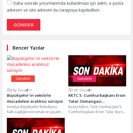
Daha sonraki yorumlarımda kullanılması için adım, e-posta
adresim ve site adresim bu tarayıcıya kaydedilsin.
GÖNDER
Benzer Yazılar
Gündem
Gündem
4 Ay Önce
17
1 Hf. Önce
1
Büyükşehir’in vektörle
KKTC 5. Cumhurbaşkanı Ersin
mücadelesi aralıksız sürüyor
Tatar Osmangazi
Antalya Büyükşehir Belediyesi,
Kuzey Kıbrıs Türk Cumhuriyeti 5.
Belediyesi’nin Ev
halk sağlığını korumak ve yaşam
Cumhurbaşkanı Ersin Tatar, Bursa
Sahipliğinde Bursa’da
kalitesini artırmak amacıyla kent
temasları kapsamında Panorama
genelinde yürüttüğü ilaçlama...
1326 Bursa Fetih...