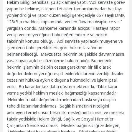
Hekim Birliği Sendikası şu açıklamayı yaptı, “Acil serviste görev
yapan bir hekime, istenen tetkikler tamamlanmadan hastayı
yönlendirdiği ve rapor düzenlediği gerekçesiyle 657 sayılı DMK
125/B-a maddesi kapsamında verilen “kınama disiplin cezası”
yargıdan döndü. Mahkeme kararında açıkça; Hastaya rapor
verilip verilmeyeceğinin tıbbi değerlendirme ve hekim
takdirinin konusu olduğu, Acil serviste yapılacak muayene ve
işlemlerin tıbbi gerekliliklere göre hekim tarafından
belirlenebileceği, Mevzuatta hekimin bu şekilde davranmasını
yasaklayan açık bir düzenleme bulunmadığı, Bu nedenle
hekimin işleminin disiplin cezası gerektiren bir fiil olarak
değerlendirilemeyeceği tespit edilerek idarenin verdiği disiplin
cezasının hukuka aykırı olduğuna hükmedildi ve işlem iptal
edildi. Bu karar bir kez daha göstermektedir ki;
Tıbbi karar
verme yetkisi hekimin mesleki bağımsızlığı kapsamındadır.
Hekimlerin tıbbi değerlendirmeleri idari baskı veya disiplin
tehdidi ile sınırlandırılamaz.
Sağlık hizmetinin niteliğini
belirleyen temel unsur hekimlik mesleğinin bilimsel ve mesleki
takdir yetkisidir. Hekim Birliği, Sağlık ve Sosyal Hizmetler
Çalışanları Sendikası olarak;
Mesleki bağımsızlığı zedeleyen,
Hekimleri idari baskı altında bırakan,
Tıbbi takdir yetkisini