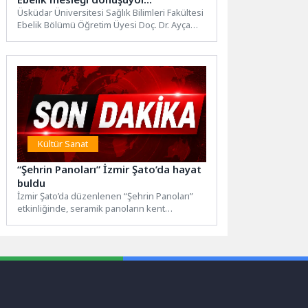
Üsküdar Üniversitesi Sağlık Bilimleri Fakültesi
Ebelik Bölümü Öğretim Üyesi Doç. Dr. Ayça
Demir Yıldırım, yeni...
Kültür Sanat
“Şehrin Panoları” İzmir Şato’da hayat
buldu
İzmir Şato’da düzenlenen “Şehrin Panoları”
etkinliğinde, seramik panoların kent
belleğindeki yeri sanat ve mimarlık
ekseninde...