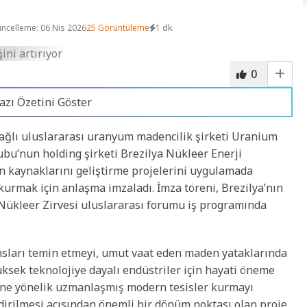
ncelleme: 06 Nis 2026
25 Görüntüleme
1 dk.
0
azı Özetini Göster
lı uluslararası uranyum madencilik şirketi Uranium
ubu’nun holding şirketi Brezilya Nükleer Enerji
den kaynaklarını geliştirme projelerini uygulamada
 kurmak için anlaşma imzaladı. İmza töreni, Brezilya’nın
Nükleer Zirvesi uluslararası forumu iş programında
ansları temin etmeyi, umut vaat eden maden yataklarında
üksek teknolojiye dayalı endüstriler için hayati öneme
ine yönelik uzmanlaşmış modern tesisler kurmayı
endirilmesi açısından önemli bir dönüm noktası olan proje,