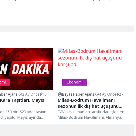
omi
Ekonomi
ber Ajansı
2 Ay Önce
16
Beyaz Haber Ajansı
4 Ay Önce
27
Kara Taşıtları, Mayıs
Milas-Bodrum Havalimanı
sezonun ilk dış hat uçuşunu
da 159 bin 623 adet taşıtın
karşıladı
TAV Havalimanları tarafından işletilen
ydı yapıldı Mayıs ayında
Milas-Bodrum Havalimanı, Almanya
ı yapılan taşıtların...
Frankfurt’dan gerçekleştirilen uçuşla
yaz sezonuna giriş yaptı. Bugün...