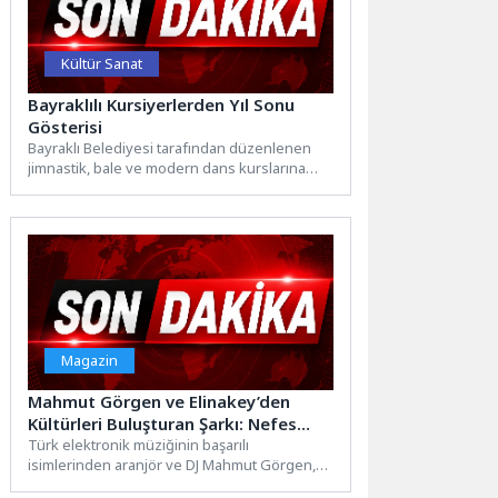
Kültür Sanat
Bayraklılı Kursiyerlerden Yıl Sonu
Gösterisi
Bayraklı Belediyesi tarafından düzenlenen
jimnastik, bale ve modern dans kurslarına
katılan yüzlerce kursiyer, yıl sonu...
Magazin
Mahmut Görgen ve Elinakey’den
Kültürleri Buluşturan Şarkı: Nefes
Çektim
Türk elektronik müziğinin başarılı
isimlerinden aranjör ve DJ Mahmut Görgen,
uluslararası projelerine bir yenisini daha...