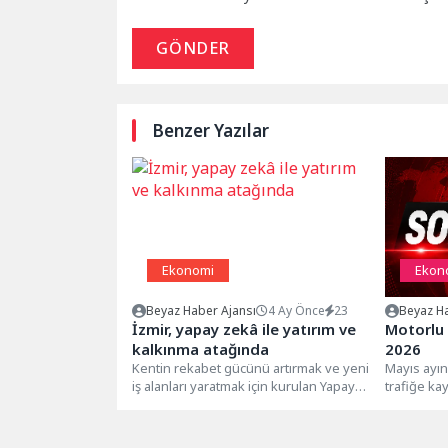
GÖNDER
Benzer Yazılar
Ekonomi
Ekon
Beyaz Haber Ajansı
4 Ay Önce
23
Beyaz Ha
İzmir, yapay zekâ ile yatırım ve
Motorlu 
kalkınma atağında
2026
Kentin rekabet gücünü artırmak ve yeni
Mayıs ayın
iş alanları yaratmak için kurulan Yapay
trafiğe ka
Zekâ Konseyi, kamu,...
trafiğe kayd