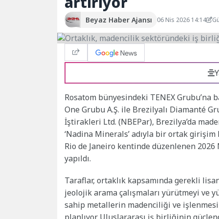
artırıyor
Beyaz Haber Ajansı
06 Nis 2026 14:14
Gü
Y
Rosatom bünyesindeki TENEX Grubu’na bağ
One Grubu A.Ş. ile Brezilyalı Diamanté Gr
İştirakleri Ltd. (NBEPar), Brezilya’da ma
‘Nadina Minerals’ adıyla bir ortak girişim
Rio de Janeiro kentinde düzenlenen 2026 
yapıldı.
Taraflar, ortaklık kapsamında gerekli lis
jeolojik arama çalışmaları yürütmeyi ve y
sahip metallerin madenciliği ve işlenmes
planlıyor. Uluslararası iş birliğinin güçl