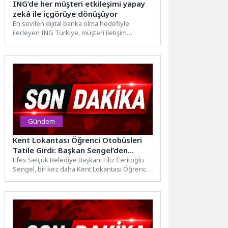
ING’de her müşteri etkileşimi yapay
zekâ ile içgörüye dönüşüyor
En sevilen dijital banka olma hedefiyle
ilerleyen ING Türkiye, müşteri iletişim
merkezinde hayata geçirdiği yapay...
Gündem
Kent Lokantası Öğrenci Otobüsleri
Tatile Girdi: Başkan Sengel’den
Öğrencilere Tatil Mesajı
Efes Selçuk Belediye Başkanı Filiz Ceritoğlu
Sengel, bir kez daha Kent Lokantası Öğrenci
Otobüsü’nü ziyaret...