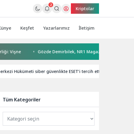
2
Kriptolar
Künye
Keşfet
Yazarlarımız
İletişim
işne
Gözde Demirbilek, NR1 Magazin’de: ‘Son assolist olar
rkezi Hükümeti siber güvenlikte ESET’i tercih etti
Vodafon
Tüm Kategoriler