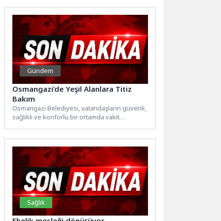
Gündem
Osmangazi’de Yeşil Alanlara Titiz
Bakım
Osmangazi Belediyesi, vatandaşların güvenli,
sağlıklı ve konforlu bir ortamda vakit
geçirebilmesi amacıyla ilçe genelindeki
park,...
Sağlık
Ebelik mesleği dönüşüyor…