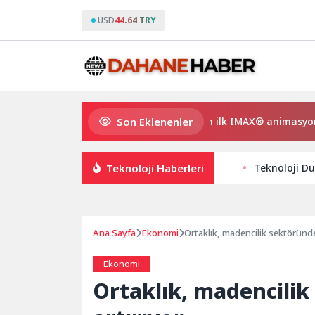
USD
44.64 TRY
Son Eklenenler
Gupi ve Gülmeyen Kral Türkiye’nin ilk IMAX® animasyon filmi
Teknoloji Haberleri
Teknoloji Dü
Ana Sayfa
Ekonomi
Ortaklık, madencilik sektöründeki
Ekonomi
Ortaklık, madencilik 