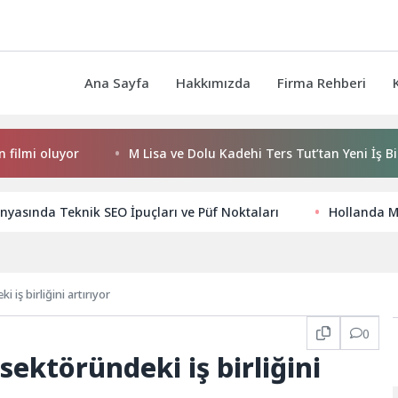
Ana Sayfa
Hakkımızda
Firma Rehberi
 oluyor
M Lisa ve Dolu Kadehi Ters Tut’tan Yeni İş Birliği: V
nyasında Teknik SEO İpuçları ve Püf Noktaları
Hollanda Me
 iş birliğini artırıyor
0
sektöründeki iş birliğini