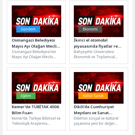
dolayısıyla düzenlenen “Şiir
formasını Kocaeli Büyükşehir
Akşamı” programına katıldı.
Belediye Başkanı...
Başkan...
Gündem
Ekonomi
Osmangazi Belediyesi
İkinci el otomobil
Mayıs Ayı Olağan Meclis
piyasasında fiyatlar reel
Osmangazi Belediyesi’nin
Bahçeşehir Üniversitesi
Toplantısı
olarak düşmeye devam
Mayıs Ayı Olağan Meclis
Ekonomik ve Toplumsal
Gerçekleştirildi
ederken arzda sınırlı bir
Toplantısı, Osmangazi
Araştırmalar Merkezi
artış oldu
Belediye Başkan Vekili Sefa
(BETAM) tarafından
Yılmaz başkanlığında
sahibinden.com’da
gerçekleştirildi.Saygı...
yayınlanan ilanlardan
hareketle hazırlanan ve...
Eğitim
Kültür Sanat
Kemer’de TÜBİTAK 4006
Dikili’de Cumhuriyet
Bilim Fuarı
Meydanı ve Sanat
Kemer’de Türkiye Bilimsel ve
Dikili’nin sosyal ve kültürel
Merkezi Heyecanı
Teknolojik Araştırma
yaşamına yeni bir değer
Kurumu (TÜBİTAK) 4006
katacak olan yeni meydan ve
Bilim Fuarı
sanat merkezi...