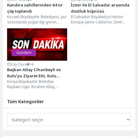
Kandıra sahillerinden 64 tır
İzmir ile El Salvador arasında
çöp toplandı
dostluk köprüsü
Kocaeli Büyükşehir Belediyesi, yaz
El Salvador Büyükelçisi Héctor
sezonunda yoğun ilgi gören
Enrique Jaime Calderón, İzmir
Kandıra sahillerinde temizlik
Büyükşehir Belediyesi’ni ziyaret
çalışmalarını aralıksız sürdürüyor.
etti. Başkan Vekili Dr....
1...
Gündem
3 Ay Önce
14
Başkan Altay Cihanbeyli ve
Kulu’yu Ziyaret Etti, Kulu
Konya Büyükşehir Belediye
İtfaiye Merkezi’nin Temelini
Başkanı Uğur İbrahim Altay,
Attı
Cihanbeyli ve Kulu’da Konyalılarla
buluşarak Kulu İtfaiye
Tüm Kategoriler
Merkezi’nin...