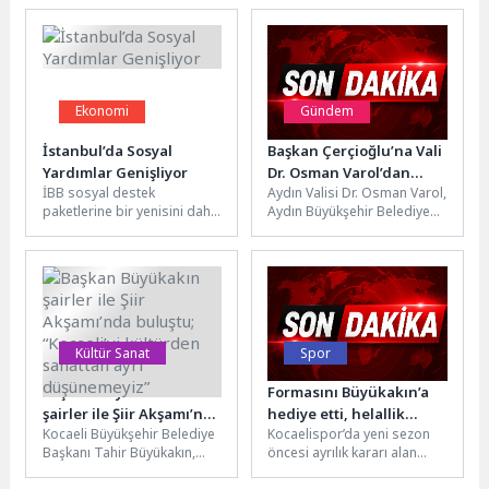
Ekonomi
Gündem
İstanbul’da Sosyal
Başkan Çerçioğlu’na Vali
Yardımlar Genişliyor
Dr. Osman Varol’dan
İBB sosyal destek
Aydın Valisi Dr. Osman Varol,
Ziyaret
paketlerine bir yenisini daha
Aydın Büyükşehir Belediye
ekliyor. Daha önce emekliler,
Başkanı Özlem Çerçioğlu’na
öğrenciler, anneler ve yeni...
nezaket ziyaretinde
bulundu.Ziyarette, Aydın...
Kültür Sanat
Spor
Başkan Büyükakın
Formasını Büyükakın’a
şairler ile Şiir Akşamı’nda
hediye etti, helallik
Kocaeli Büyükşehir Belediye
Kocaelispor’da yeni sezon
buluştu; “Kocaeli’yi
istedi
Başkanı Tahir Büyükakın,
öncesi ayrılık kararı alan
kültürden sanattan ayrı
Kütüphane Haftası
Kaptan Gökhan Değirmenci
düşünemeyiz”