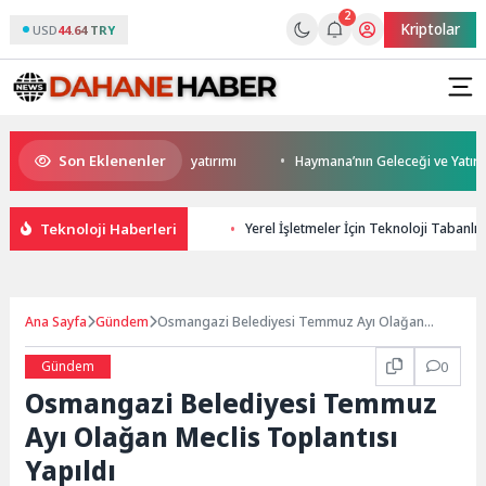
2
Kriptolar
USD
44.64 TRY
Son Eklenenler
 Darıca’ya modern ulaşım yatırımı
Haymana’nın Geleceği ve Yatırım Pot
Teknoloji Haberleri
Yerel İşletmeler İçin Teknoloji Tabanlı
Ana Sayfa
Gündem
Osmangazi Belediyesi Temmuz Ayı Olağan
Meclis Toplantısı Yapıldı
Gündem
0
Osmangazi Belediyesi Temmuz
Ayı Olağan Meclis Toplantısı
Yapıldı