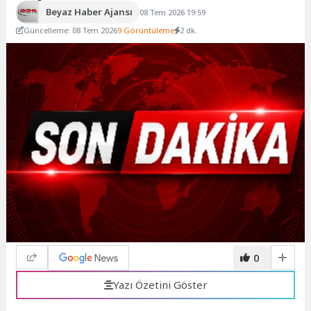
Beyaz Haber Ajansı
08 Tem 2026 19:59
Güncelleme: 08 Tem 2026
9 Görüntüleme
2 dk.
0
Yazı Özetini Göster