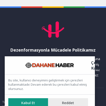
gerçekleştirildi. Kemer
Merkez Mesleki ve...
Dezenformasyonla Mücadele Politikamız
Yayınlanan haberler doğruluk ilkesi gözetilerek hazırlanır. Buna
Çerez
rağmen bazı içeriklerde eksik, hatalı veya güncelliğini yitirmiş
Kullanı
bilgiler bulunabilir.Yanlış veya yanıltıcı olduğunu düşündüğünüz
haberleri aşağıdaki iletişim kanallarından bize bildirebilirsiniz:
Bu site, kullanıcı deneyimini geliştirmek için çerezleri
kullanmaktadır. Devam ederek bu çerezleri kabul etmiş
olursunuz.
Ana Sayfa
Tüm hakları saklıdır. Sitede yer alan içerikler izinsiz kopyalanamaz,
Kabul Et
Reddet