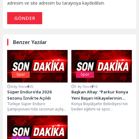
adresim ve site adresim bu tarayıcıya kaydedilsin.
GÖNDER
Benzer Yazılar
Spor
Spor
4 Ay Önce
25
1 Ay Önce
10
Süper Enduro’da 2026
Başkan Altay: “Parkur Konya
Sezonu İznik’te Açıldı
Yeni Başarı Hikayelerinin
Türkiye Süper Enduro
Konya Büyükşehir Belediyesi'nin
Adresi Olmaya Devam Ediyor”
Şampiyonası'nda sezonun açılış
beden eğitimi ve spor
yarışları, İznik’te yapıldı.Türkiye
yüksekokulları, polislik, bekçilik,
Motosiklet Federasyonu’nun 2026
spor liseleri ve askeri okullar...
yarış takviminde yer...