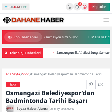
2
Kriptolar
USD
44.64 TRY
Son Eklenenler
Kral Türkiye’nin ilk IMAX® animasyon filmi oluyor
M Lisa ve Dolu Kadeh
Teknoloji Haberleri
Samsung’un ilk AI ailesi Sung, Samsung
Ana Sayfa
Spor
Osmangazi Belediyespor’dan Badmintonda Tarihi
Başarı
Spor
0
Osmangazi Belediyespor’dan
Badmintonda Tarihi Başarı
Beyaz Haber Ajansı
23 May 2026 07:49