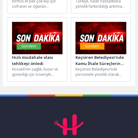
Kırmızı et pek çok kişi için
Türkiye, nadir hastalıklara
Farkındalık
sofranın ve öğünün
yönelik farkındalığı artırmak
Dayanışmayla
vazgeçilmezi arasında yer
amacıyla düzenlenen önemli
Güçleniyor
alıyor. Yüksek protein,...
bir dayanışma haftasına
tanıklık etti. Plazma...
Gündem
Gündem
Hızlı müdahale olası
Keçiören Belediyesi’nde
tehlikeyi önledi
Kamu İhale Süreçlerine
Kocaeli’nin sağlık, huzur ve
Keçiören Belediyesi’nde
Yönelik Eğitim
güvenliği için özveriyle
personele yönelik olarak
Düzenlendi
sahada görev
kamu ihale mevzuatına ilişkin
yapanBüyükşehir Belediyesi
bilgi ve farkındalığının
Zabıtası, İzmit Balıkhan’ın
artırılması amacıyla Kamu...
yanındaki...