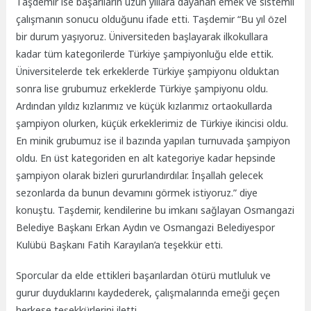
Taşdemir ise başarıların uzun yıllara dayanan emek ve sistemli
çalışmanın sonucu olduğunu ifade etti. Taşdemir “Bu yıl özel
bir durum yaşıyoruz. Üniversiteden başlayarak ilkokullara
kadar tüm kategorilerde Türkiye şampiyonluğu elde ettik.
Üniversitelerde tek erkeklerde Türkiye şampiyonu olduktan
sonra lise grubumuz erkeklerde Türkiye şampiyonu oldu.
Ardından yıldız kızlarımız ve küçük kızlarımız ortaokullarda
şampiyon olurken, küçük erkeklerimiz de Türkiye ikincisi oldu.
En minik grubumuz ise il bazında yapılan turnuvada şampiyon
oldu. En üst kategoriden en alt kategoriye kadar hepsinde
şampiyon olarak bizleri gururlandırdılar. İnşallah gelecek
sezonlarda da bunun devamını görmek istiyoruz.” diye
konuştu. Taşdemir, kendilerine bu imkanı sağlayan Osmangazi
Belediye Başkanı Erkan Aydın ve Osmangazi Belediyespor
Kulübü Başkanı Fatih Karayılan’a teşekkür etti.
Sporcular da elde ettikleri başarılardan ötürü mutluluk ve
gurur duyduklarını kaydederek, çalışmalarında emeği geçen
herkese teşekkürlerini iletti.