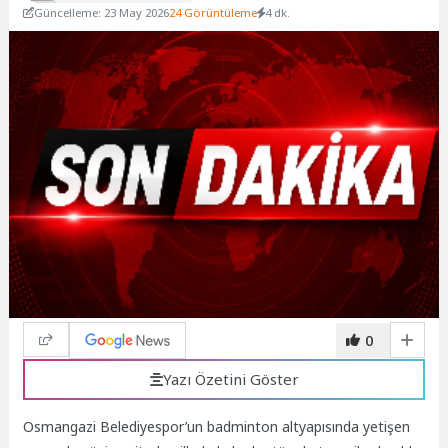
Güncelleme: 23 May 2026
24 Görüntüleme
4 dk.
0
Yazı Özetini Göster
Osmangazi Belediyespor’un badminton altyapısında yetişen