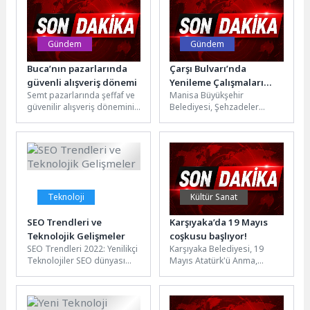
Gündem
Gündem
Buca’nın pazarlarında
Çarşı Bulvarı’nda
güvenli alışveriş dönemi
Yenileme Çalışmaları
Semt pazarlarında şeffaf ve
Manisa Büyükşehir
Başlıyor
güvenilir alışveriş dönemini
Belediyesi, Şehzadeler
başlatan Buca Belediyesi’nin
ilçesindeki Çarşı Bulvarı’nı
tartı kontrol stantları,
modern sıcak asfalt ve yeni
vatandaşların alışverişlerini...
trafik düzenlemesiyle
yeniliyor....
Teknoloji
Kültür Sanat
SEO Trendleri ve
Karşıyaka’da 19 Mayıs
Teknolojik Gelişmeler
coşkusu başlıyor!
SEO Trendleri 2022: Yenilikçi
Karşıyaka Belediyesi, 19
Teknolojiler SEO dünyası
Mayıs Atatürk'ü Anma,
sürekli olarak değişiyor ve
Gençlik ve Spor Bayramı
gelişiyor. 2022 yılında da...
kapsamında kültür, sanat,
spor ve...