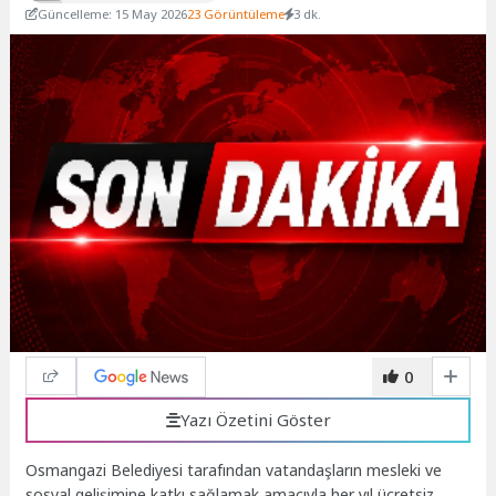
Güncelleme: 15 May 2026
23 Görüntüleme
3 dk.
0
Yazı Özetini Göster
Osmangazi Belediyesi tarafından vatandaşların mesleki ve
sosyal gelişimine katkı sağlamak amacıyla her yıl ücretsiz