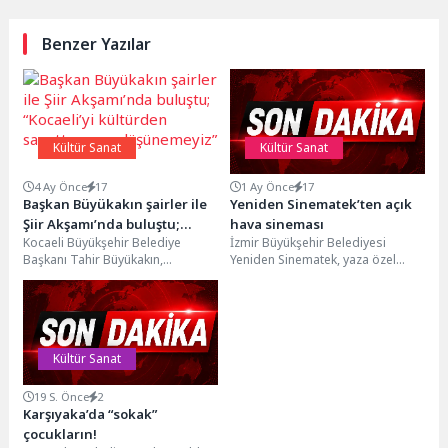
Benzer Yazılar
Kültür Sanat
Kültür Sanat
4 Ay Önce
17
1 Ay Önce
17
Başkan Büyükakın şairler ile
Yeniden Sinematek’ten açık
Şiir Akşamı’nda buluştu;
hava sineması
Kocaeli Büyükşehir Belediye
İzmir Büyükşehir Belediyesi
“Kocaeli’yi kültürden
Başkanı Tahir Büyükakın,
Yeniden Sinematek, yaza özel
sanattan ayrı düşünemeyiz”
Kütüphane Haftası dolayısıyla
hazırladığı açık hava seçkisiyle
düzenlenen “Şiir Akşamı”
sinemaseverleri Tarihi Havagazı
programına katıldı. Başkan...
Fabrikası'nda...
Kültür Sanat
19 S. Önce
2
Karşıyaka’da “sokak”
çocukların!