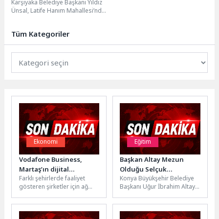
Karşıyaka Belediye Başkanı Yıldız
Ünsal, Latife Hanım Mahallesi’nde
düzenlenen ‘Sokak Senin’
buluşmasına katıldı. Mahalle
Tüm Kategoriler
sakinlerinin...
Ekonomi
Eğitim
Vodafone Business,
Başkan Altay Mezun
Martaş’ın dijital
Olduğu Selçuk
Farklı şehirlerde faaliyet
Konya Büyükşehir Belediye
altyapısını yazılım
İlkokulu’nda
gösteren şirketler için ağ
Başkanı Uğur İbrahim Altay,
tabanlı ağ yönetimine
Öğrencilerle Buluştu
altyapısını kesintisiz, güvenli
yıllar önce öğrencisi olduğu
(SD-WAN) geçirerek
ve merkezi şekilde
Meram Selçuk İlkokulu’nu
güçlendirdi
yönetebilmek dijital...
ziyaret...