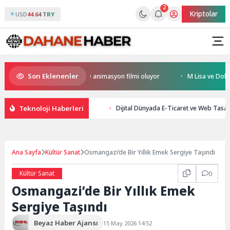
2
Kriptolar
USD
44.64 TRY
Son Eklenenler
Kral Türkiye’nin ilk IMAX® animasyon filmi oluyor
M Lisa ve Dolu Kadeh
Teknoloji Haberleri
Dijital Dünyada E-Ticaret ve Web Tasa
Ana Sayfa
Kültür Sanat
Osmangazi’de Bir Yıllık Emek Sergiye Taşındı
Kültür Sanat
0
Osmangazi’de Bir Yıllık Emek
Sergiye Taşındı
Beyaz Haber Ajansı
15 May 2026 14:52