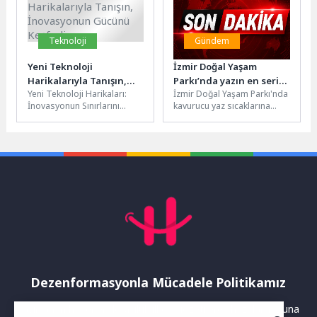
Teknoloji
Gündem
Yeni Teknoloji
İzmir Doğal Yaşam
Harikalarıyla Tanışın,
Parkı’nda yazın en serin
Yeni Teknoloji Harikaları:
İzmir Doğal Yaşam Parkı'nda
İnovasyonun Gücünü
ziyafeti
İnovasyonun Sınırlarını
kavurucu yaz sıcaklarına
Keşfedin.
Zorlayın Teknoloji geliştikçe
karşı hayvanlar için özel
hayatımızın hemen her
serinleme programı
alanında önemli değişiklikler
uygulanıyor. Buz...
ve...
Dezenformasyonla Mücadele Politikamız
Yayınlanan haberler doğruluk ilkesi gözetilerek hazırlanır. Buna