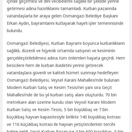
içinde geçirmesi ve dini vecibelerini sağlıklı bir şekilde yerine
getirmesi adına hazırlıklarını tamamladı. Kurban pazarında
vatandaşlarla bir araya gelen Osmangazi Belediye Başkanı
Erkan Aydın, bayramlarını kutlayarak hayırlı işler temennisinde
bulundu.
Osmangazi Belediyesi, Kurban Bayramı boyunca kurbanlıkların
sağlıklı, düzenli ve hijyenik ortamda satışının ve kesiminin
gerçekleştirilebilmesi adına tüm önlemleri hayata geçirdi. Hem
besicilere hem de kurban ibadetini yerine getirecek
vatandaşlara güvenli ve kaliteli hizmet sunmayı hedefleyen
Osmangazi Belediyesi, Veysel Karani Mahallesi’nde bulunan
Modern Kurban Satış ve Kesim Tesisi’nin yanı sıra Geçit
Mahallesi’nde de bu yıl kurban satış alanı oluşturdu. 70 bin
metrekare alan üzerine kurulu olan Veysel Karani Modern
Kurban Satış ve Kesim Tesisi, 5 bin büyükbaş ve 7 bin
küçükbaş hayvan kapasitesiyle birlikte 140 büyükbaş kotrası
ve 116 küçükbaş kotrası ile hayvan yetiştiricilerinin tercihi
haline geldi. Geçit Kurban Pazarı ise 4 bin 600 büyükbaş, 5 bin