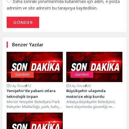
Daha sonraki yorumlarımda kullanılması için adım, e-posta
adresim ve site adresim bu tarayıcıya kaydedilsin.
GÖNDER
Benzer Yazılar
Gündem
Gündem
2 Ay Önce
12
3 Ay Önce
23
Yenişehir’de yabani otlara
Büyükşehir ulaşımda
teknolojik tırpan
motorize ekip kurdu
Mersin Yenişehir Belediyesi Park
Antalya Büyükşehir Belediyesi,
Bahçeler Müdürlüğü, park, bahçe
kent ulaşımında güvenliği ve
ve yeşil alanların bakımını daha
hizmet kalitesini artırmak
hızlı ve...
amacıyla motorize ekip kurdu.
Motorize...