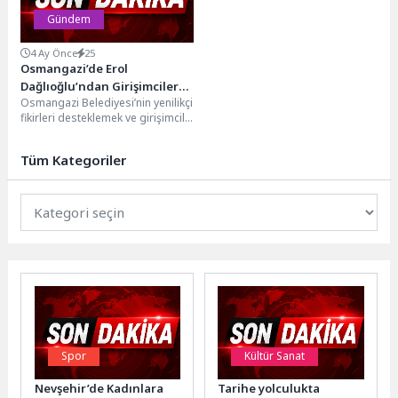
Gündem
4 Ay Önce
25
Osmangazi’de Erol
Dağlıoğlu’ndan Girişimcilere
Osmangazi Belediyesi’nin yenilikçi
Altın Tavsiyeler
fikirleri desteklemek ve girişimcilik
kültürünü yaygınlaştırmak
amacıyla gerçekleştirdiği
Tüm Kategoriler
“Girişimci Kafası” söyleşilerinin
konuğu...
Spor
Kültür Sanat
Nevşehir’de Kadınlara
Tarihe yolculukta