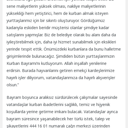
sene maliyetlerin yüksek olması, nakliye maliyetlerinin
yüksekliği hem yetiştirici, hem de kurban almak isteyen
yurttaşlarımız için bir sıkıntı oluşturuyor. Gördüğümüz
kadarıyla eskiden beridir müşterisi olanlar şimdiye kadar
satışlarını yapmışlar. Biz de belediye olarak bu alanı daha da
iyileştirebilmek için, daha iyi hizmet sunabilmek için eksikleri
yerinde tespit ettik. Önümüzdeki kurbanlara da bunu halletme
girişimlerinde bulunacağız. Şimdiden bütün yurttaşlarımızın
Kurban Bayramı’nı kutluyorum. Allah inşallah yenilerine
erdirsin. Burada hayvanlarını getiren emekçi kardeşlerimize
hayırlı işler diliyorum, vatandaşlarımıza da hayırlı alışverişler
olsun.”
Bayram boyunca aralıksız sürdürülecek çalışmalar sayesinde
vatandaşlar kurban ibadetlerini sağlıklı, temiz ve hijyenik
koşullarda yerine getirme imkanı bulacak. Vatandaşlar ayrıca
bayram süresince yaşanabilecek her türlü istek, talep ve
şikayetlerini 444 16 01 numaralı çağrı merkezi üzerinden