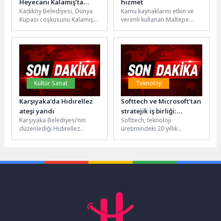
Heyecanı Kalamış’ta
hizmet
Kadıköy Belediyesi, Dünya
Kamu kaynaklarını etkin ve
Yaşanacak
Kupası coşkusunu Kalamış
verimli kullanan Maltepe
Etkinlik Alanı’na taşıyor. 11
Belediyesi, zarar gören,
Haziran–19 Temmuz
kırılan ya da eskiyen
tarihleri arasında 39...
malzemeleri...
Kültür Sanat
Teknoloji
Karşıyaka’da Hıdırellez
Softtech ve Microsoft’tan
ateşi yandı
stratejik iş birliği:
Karşıyaka Belediyesi’nin
Softtech, teknoloji
Kurumların yapay zekâ
düzenlediği Hıdırellez
üretimindeki 20 yıllık
ve dijital dönüşüm
Şenliği, binlerce kişinin
deneyimini Microsoft’un
yolculuğuna uçtan uca
katılımıyla unutulmaz anlara
global teknoloji
destek
sahne oldu. Ahmet Taner
ekosistemiyle bir araya
Kışlalı...
getirerek kurumların yapay...