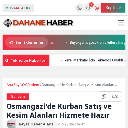
2
Kriptolar
USD
44.64 TRY
Son Eklenenler
start Başkan Büyükakın’dan
Büyükşehir, çocukları afetlere karşı bilinçl
Teknoloji Haberleri
Yerel Markalar İçin Teknoloji Odaklı S
Ana Sayfa
Gündem
Osmangazi’de Kurban Satış ve Kesim Alanları
Hizmete Hazır
Gündem
0
Osmangazi’de Kurban Satış ve
Kesim Alanları Hizmete Hazır
Beyaz Haber Ajansı
21 May 2026 09:42