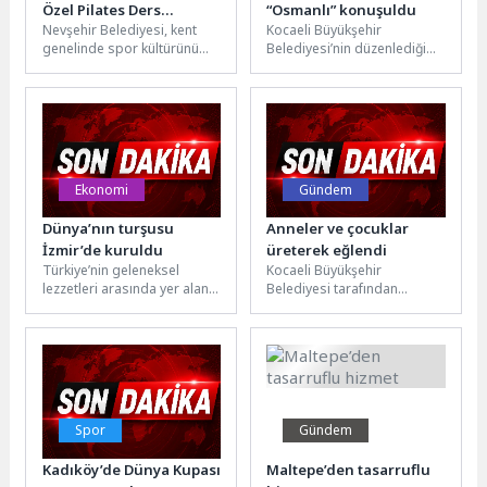
Özel Pilates Ders
“Osmanlı” konuşuldu
Nevşehir Belediyesi, kent
Kocaeli Büyükşehir
Kayıtları Başladı
genelinde spor kültürünü
Belediyesi’nin düzenlediği
yaygınlaştırmak ve sağlıklı
“Milli İrade Sohbetleri: Buyur
yaşamı teşvik etmek
Buradan Dinle Projesi” konu
amacıyla kadınlara yönelik...
ve konuklarıyla tarihe...
Ekonomi
Gündem
Dünya’nın turşusu
Anneler ve çocuklar
İzmir’de kuruldu
üreterek eğlendi
Türkiye’nin geleneksel
Kocaeli Büyükşehir
lezzetleri arasında yer alan
Belediyesi tarafından
turşu ürünleri, 2025 yılında
Anneler Günü’ne özel olarak
dünya pazarlarında
hazırlanan Anne Şehir Yaşam
liderliğini pekiştirdi.
Merkezi’nin tanıtım
Türkiye...
programı...
Spor
Gündem
Kadıköy’de Dünya Kupası
Maltepe’den tasarruflu