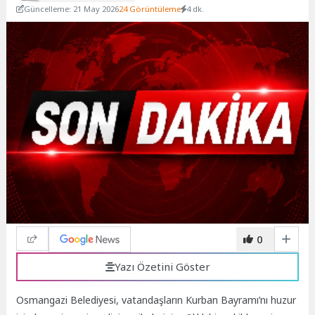
Güncelleme: 21 May 2026
24 Görüntüleme
4 dk.
0
Yazı Özetini Göster
Osmangazi Belediyesi, vatandaşların Kurban Bayramı’nı huzur