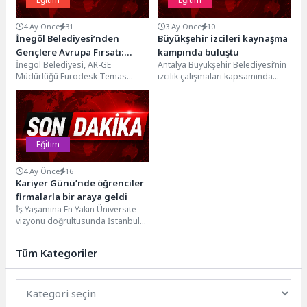
4 Ay Önce
31
3 Ay Önce
10
İnegöl Belediyesi’nden
Büyükşehir izcileri kaynaşma
Gençlere Avrupa Fırsatı:
kampında buluştu
İnegöl Belediyesi, AR-GE
Antalya Büyükşehir Belediyesi’nin
DiscoverEU Tanıtım Etkinliği
Müdürlüğü Eurodesk Temas
izcilik çalışmaları kapsamında
Düzenlendi
Noktası organizasyonuyla
farklı dönem izcileri, Gençlik
gençlere yönelik DiscoverEU
Kampı Eğitim Merkezi’nde
bilgilendirme ve başvuru
düzenlenen kaynaşma...
etkinliği...
Eğitim
4 Ay Önce
16
Kariyer Günü’nde öğrenciler
firmalarla bir araya geldi
İş Yaşamına En Yakın Üniversite
vizyonu doğrultusunda İstanbul
Okan Üniversitesi Kariyer
Merkezi’nin 15 Nisan 2026...
Tüm Kategoriler