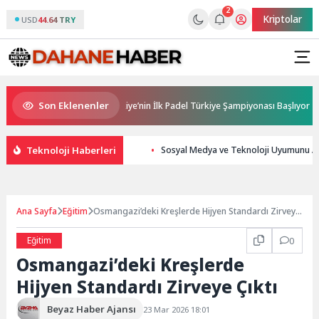
2
Kriptolar
USD
44.64 TRY
Son Eklenenler
 Ana Sponsorluğunda Türkiye’nin İlk Padel Türkiye Şampiyonası Başlıyor
Teknoloji Haberleri
Sosyal Medya ve Teknoloji Uyumunu Art
Ana Sayfa
Eğitim
Osmangazi’deki Kreşlerde Hijyen Standardı Zirveye
Çıktı
Eğitim
0
Osmangazi’deki Kreşlerde
Hijyen Standardı Zirveye Çıktı
Beyaz Haber Ajansı
23 Mar 2026 18:01