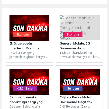
Ekonomi
Ekonomi
ING, geleceğin
General Mobile, 5G
liderlerini Practica
Dönemine Hazır:
ING Türkiye, genç
1 Nisan itibarıyla 5G’nin
Camp’ta bir araya getirdi
Türkiye’nin Dijital
yeteneklere global kariyer
devreye alınmasıyla birlikte
Geleceğine Güç Katıyor
yolculuklarında güçlü bir
Türkiye’nin yerli teknoloji
başlangıç sunmayı
markası General Mobile
hedefleyen Uluslararası
hem 5G...
Yetenek Programı’nın...
Kültür Sanat
Gündem
Çamurun sanata
Çiğli’de Kaçak Moloz
dönüştüğü sergi yoğun
Dökümüne Geçit Yok
Gaziemir Belediyesi’nin
Çiğli Belediyesi Zabıta
ilgi gördü