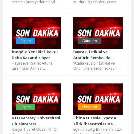
seramik kursiyerlerinin yıl
Müdürlüğü ekipleri, çevre
boyunca hazırladığı eserler,
kirliliğine neden olan ve halk
düzenlenen yıl sonu
sağlığını tehdit eden kaçak...
sergisinde sanatseverlerle
buluştu. El...
Eğitim
Gündem
İnegöl’e Yeni Bir İlkokul
Bayrak, İstiklal ve
Daha Kazandırılıyor
Atatürk: Sembol ile
Hayırsever Saffet Altunal
“Atatürksüz bir İstiklal ve
İlkenin Ayrılmazlığı
tarafından Akhisar
Onun İlkelerinden Yoksun Bir
Mahallesinde İnegöl
İstikbal, Tarihsel ve
Belediyesi tarafından tahsis
Düşünsel Olarak Mümkün
edilen 7 bin metrekarelik
Değildir”n“Bir...
arsa...
Eğitim
Ekonomi
KTO Karatay Üniversitesi
China Eurasia Expo’da
Uluslararası
Türk İhracatçılarına
Konya Ticaret Odası (KTO)
Ege İhracatçı Birlikleri'nin 25-
Sıralamalarda
Ticaret, Yatırım ve Ortak