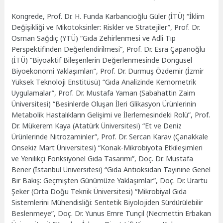
Kongrede, Prof. Dr. H. Funda Karbancıoğlu Güler (İTÜ) “İklim
Değişikliği ve Mikotoksinler: Riskler ve Stratejiler”, Prof. Dr.
Osman Sağdıç (YTÜ) “Gıda Zehirlenmesi ve Adli Tıp
Perspektifinden Değerlendirilmesi”, Prof. Dr. Esra Çapanoğlu
(İTÜ) “Biyoaktif Bileşenlerin Değerlenmesinde Döngüsel
Biyoekonomi Yaklaşımları”, Prof. Dr. Durmuş Özdemir (İzmir
Yüksek Teknoloji Enstitüsü) “Gıda Analizinde Kemometrik
Uygulamalar”, Prof. Dr. Mustafa Yaman (Sabahattin Zaim
Üniversitesi) “Besinlerde Oluşan İleri Glikasyon Ürünlerinin
Metabolik Hastalıkların Gelişimi ve İlerlemesindeki Rolü”, Prof.
Dr. Mükerem Kaya (Atatürk Üniversitesi) “Et ve Deniz
Ürünlerinde Nitrozaminler”, Prof. Dr. Sercan Karav (Çanakkale
Onsekiz Mart Üniversitesi) “Konak-Mikrobiyota Etkileşimleri
ve Yenilikçi Fonksiyonel Gıda Tasarımı”, Doç. Dr. Mustafa
Bener (İstanbul Üniversitesi) “Gıda Antioksidan Tayinine Genel
Bir Bakış: Geçmişten Günümüze Yaklaşımlar”, Doç. Dr. Urartu
Şeker (Orta Doğu Teknik Üniversitesi) “Mikrobiyal Gıda
Sistemlerini Mühendisliği: Sentetik Biyolojiden Sürdürülebilir
Beslenmeye”, Doç. Dr. Yunus Emre Tunçil (Necmettin Erbakan