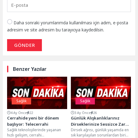
Daha sonraki yorumlarımda kullanılması için adım, e-posta
adresim ve site adresim bu tarayıcıya kaydedilsin.
GÖNDER
Benzer Yazılar
Sağlık
Sağlık
4 Ay Önce
22
3 Ay Önce
26
Cerrahide yeni bir dönem
Günlük Alışkanlıklarınız
başlıyor: Telecerrahi
Dirseklerinize Sessizce Zarar
Sağlık teknolojilerinde yaşanan
Dirsek ağrısı, günlük yaşamda en
Verebilir
hızlı gelişim, cerrahi
sık karşılaşılan sorunlardan biri