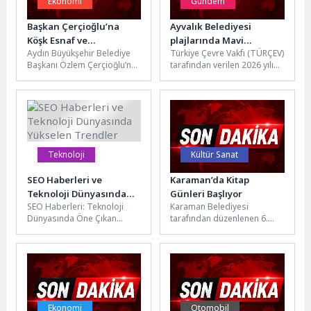
Ekonomi
Gündem
Başkan Çerçioğlu’na
Ayvalık Belediyesi
Köşk Esnaf ve
plajlarında Mavi
Aydın Büyükşehir Belediye
Türkiye Çevre Vakfı (TÜRÇEV)
Sanatkârlar Odası’ndan
Bayraklar göndere
Başkanı Özlem Çerçioğlu’na;
tarafından verilen 2026 yılı
Ziyaret
çekildi
Köşk Esnaf ve Sanatkarlar
Mavi Bayrak Ödülleri'nde
Odası Başkanı Ümit Açıkgöz
Ayvalık, Balıkesir'in en fazla...
ve...
Teknoloji
Kültür Sanat
SEO Haberleri ve
Karaman’da Kitap
Teknoloji Dünyasında
Günleri Başlıyor
SEO Haberleri: Teknoloji
Karaman Belediyesi
Yükselen Trendler
Dünyasında Öne Çıkan
tarafından düzenlenen 6.
Trendler SEO dünyasında
Kitap Günleri, 8-17 Mayıs
2026 yılına yaklaşırken,
tarihleri arasında Lütfi Elvan
teknoloji ve dijital...
Fuar ve...
Ekonomi
Otomobil