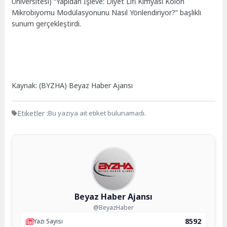
Üniversitesi) “Yapıdan İşleve: Diyet Lifi Kimyası Kolon
Mikrobiyomu Modülasyonunu Nasıl Yönlendiriyor?” başlıklı
sunum gerçekleştirdi.
Kaynak: (BYZHA) Beyaz Haber Ajansı
Etiketler :
Bu yazıya ait etiket bulunamadı.
Beyaz Haber Ajansı
@BeyazHaber
8592
Yazı Sayısı