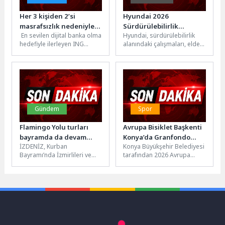
Her 3 kişiden 2’si
Hyundai 2026
masrafsızlık nedeniyle
Sürdürülebilirlik
En sevilen dijital banka olma
Hyundai, sürdürülebilirlik
bankasını değiştirmeye
Raporu’nu Yayımladı
hedefiyle ilerleyen ING
alanındaki çalışmaları, elde
istekli
Türkiye, masrafsız
ettiği başarıları, hedefleri ve
bankacılıkta öncü bir adım
gelecek planlarını
atarak...
kapsayan 2026
Sürdürülebilirlik
Raporu’nu yayımladı.
Hyundai,...
Gündem
Spor
Flamingo Yolu turları
Avrupa Bisiklet Başkenti
bayramda da devam
Konya’da Granfondo
İZDENİZ, Kurban
Konya Büyükşehir Belediyesi
ediyor
Bisiklet Yol Yarışı
Bayramı’nda İzmirlileri ve
tarafından 2026 Avrupa
Heyecanı Yaşandı
kent ziyaretçilerini Gediz
Bisiklet Başkenti ünvanına
Deltası’nın eşsiz doğasıyla
sahip Konya’da ilk kez
buluşturacak. Dünyadaki
gerçekleştirilen Granfondo...
flamingo nüfusunun...