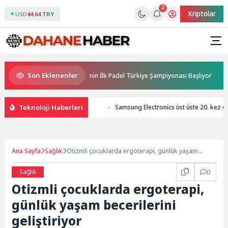
2
Kriptolar
USD
44.64 TRY
Son Eklenenler
Sponsorluğunda Türkiye’nin İlk Padel Türkiye Şampiyonası Başlıyor
A
Teknoloji Haberleri
Samsung Electronics üst üste 20. kez 
Ana Sayfa
Sağlık
Otizmli çocuklarda ergoterapi, günlük yaşam
becerilerini geliştiriyor
Sağlık
0
Otizmli çocuklarda ergoterapi,
günlük yaşam becerilerini
geliştiriyor