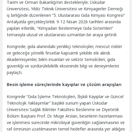
Tarım ve Orman Bakanlığı’nın destekleriyle; Üsküdar
Üniversitesi, Yıldız Teknik Üniversitesi ve Kimyagerler Derneği
iş birliğinde düzenlenen “5. Uluslararası Gıda Kimyası Kongresi”
Antalya’da gerçekleştirildi. 9-12 Nisan 2026 tarihleri arasında
yapılan etkinlik, “Kimyadan Beslenmeye Gıda Sistemleri”
temasıyla ulusal ve uluslararası uzmanları bir araya getirdi.
Kongrede; gıda alanındaki yenilikçi teknolojiler, mevcut riskler
ve geleceğe yönelik fırsatlar kapsamlı şekilde ele alındı.
Akademisyenler, bilim insanları ve sektör temsilcileri, gıda
güvenliği ve sürdürülebilirlik ekseninde bilgi ve deneyimlerini
paylaştı.
Besin işleme süreçlerinde kayıplar ve çözüm arayışları
Kongrede “Gıda İşleme Teknolojileri, İlişkili Kayıplar ve Güncel
Teknolojik Yaklaşımlar” başlıklı sunum yapan Üsküdar
Üniversitesi Sağlık Bilimler Fakültesi Beslenme ve Diyetetik
Bölüm Başkanı Prof. Dr. Müge Arslan, besinlerin hazırlanması
ve işlenmesi sürecinde mikrobiyal güvenliğin sağlanmasının ve
raf ömrünün uzatılmasının temel hedefler arasında yer aldığını