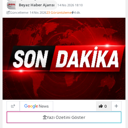
Beyaz Haber Ajansı
14 Nis 2026 18:10
Güncelleme: 14 Nis 2026
23 Görüntüleme
4 dk.
0
Yazı Özetini Göster