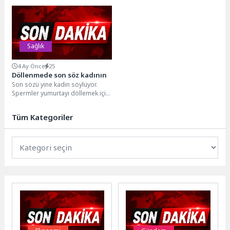
uygulamaların sınırlarını yeniden
olmasına rağmen çoğu zaman
tanımlıyor. Türkiye’de ilk kez
basit bir...
gerçekleştirilen ‘5G...
Sağlık
4 Ay Önce
25
Döllenmede son söz kadının
Son sözü yine kadın söylüyor.
Spermler yumurtayı döllemek için
yarışa dursunlar, yarışı kimin
kazanacağına kadının...
Tüm Kategoriler