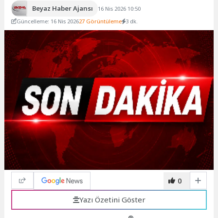
Beyaz Haber Ajansı
16 Nis 2026 10:50
Güncelleme: 16 Nis 2026
27 Görüntüleme
3 dk.
0
Yazı Özetini Göster