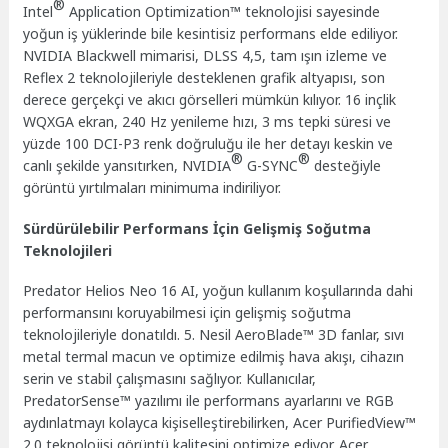
®
Intel
Application Optimization™ teknolojisi sayesinde
yoğun iş yüklerinde bile kesintisiz performans elde ediliyor.
NVIDIA Blackwell mimarisi, DLSS 4,5, tam ışın izleme ve
Reflex 2 teknolojileriyle desteklenen grafik altyapısı, son
derece gerçekçi ve akıcı görselleri mümkün kılıyor. 16 inçlik
WQXGA ekran, 240 Hz yenileme hızı, 3 ms tepki süresi ve
yüzde 100 DCI-P3 renk doğruluğu ile her detayı keskin ve
®
®
canlı şekilde yansıtırken, NVIDIA
G-SYNC
desteğiyle
görüntü yırtılmaları minimuma indiriliyor.
Sürdürülebilir Performans İçin Gelişmiş Soğutma
Teknolojileri
Predator Helios Neo 16 AI, yoğun kullanım koşullarında dahi
performansını koruyabilmesi için gelişmiş soğutma
teknolojileriyle donatıldı. 5. Nesil AeroBlade™ 3D fanlar, sıvı
metal termal macun ve optimize edilmiş hava akışı, cihazın
serin ve stabil çalışmasını sağlıyor. Kullanıcılar,
PredatorSense™ yazılımı ile performans ayarlarını ve RGB
aydınlatmayı kolayca kişiselleştirebilirken, Acer PurifiedView™
2.0 teknolojisi görüntü kalitesini optimize ediyor. Acer