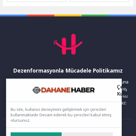
2026 eğitim öğretim yılında
gerçekleştirilen Latin Dans
düzenlenen 270 eğitim...
Gecesi, vatandaşlara ve
yerli-yabancı...
Dezenformasyonla Mücadele Politikamız
Yayınlanan haberler doğruluk ilkesi gözetilerek hazırlanır. Buna
Çerez
rağmen bazı içeriklerde eksik, hatalı veya güncelliğini yitirmiş
Kullanı
bilgiler bulunabilir.Yanlış veya yanıltıcı olduğunu düşündüğünüz
haberleri aşağıdaki iletişim kanallarından bize bildirebilirsiniz:
Bu site, kullanıcı deneyimini geliştirmek için çerezleri
kullanmaktadır. Devam ederek bu çerezleri kabul etmiş
olursunuz.
Ana Sayfa