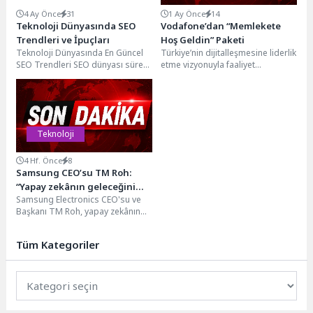
4 Ay Önce
31
1 Ay Önce
14
Teknoloji Dünyasında SEO
Vodafone’dan “Memlekete
Trendleri ve İpuçları
Hoş Geldin” Paketi
Teknoloji Dünyasında En Güncel
Türkiye’nin dijitalleşmesine liderlik
SEO Trendleri SEO dünyası sürekli
etme vizyonuyla faaliyet
olarak değişiyor ve gelişiyor. Web
gösteren Vodafone, müşterilerine
sitenizin...
dijital dünyada kazandıran
fırsatlar sunmaya devam
ediyor. Vodafone, yurtdışında...
Teknoloji
4 Hf. Önce
8
Samsung CEO’su TM Roh:
“Yapay zekânın geleceğini
Samsung Electronics CEO'su ve
insanı anlayan teknolojiler
Başkanı TM Roh, yapay zekânın
şekillendirecek”
geleceğine ilişkin kaleme aldığı
değerlendirmede, teknolojinin...
Tüm Kategoriler