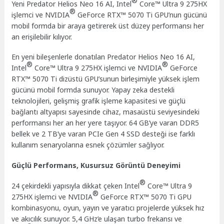
®
Yeni Predator Helios Neo 16 AI, Intel
Core™ Ultra 9 275HX
®
işlemci ve NVIDIA
GeForce RTX™ 5070 Ti GPU’nun gücünü
mobil formda bir araya getirerek üst düzey performansı her
an erişilebilir kılıyor.
En yeni bileşenlerle donatılan Predator Helios Neo 16 AI,
®
®
Intel
Core™ Ultra 9 275HX işlemci ve NVIDIA
GeForce
RTX™ 5070 Ti dizüstü GPU’sunun birleşimiyle yüksek işlem
gücünü mobil formda sunuyor. Yapay zeka destekli
teknolojileri, gelişmiş grafik işleme kapasitesi ve güçlü
bağlantı altyapısı sayesinde cihaz, masaüstü seviyesindeki
performansı her an her yere taşıyor. 64 GB’ye varan DDR5
bellek ve 2 TB’ye varan PCIe Gen 4 SSD desteği ise farklı
kullanım senaryolarına esnek çözümler sağlıyor.
Güçlü Performans, Kusursuz Görüntü Deneyimi
®
24 çekirdekli yapısıyla dikkat çeken Intel
Core™ Ultra 9
®
275HX işlemci ve NVIDIA
GeForce RTX™ 5070 Ti GPU
kombinasyonu, oyun, yayın ve yaratıcı projelerde yüksek hız
ve akıcılık sunuyor. 5,4 GHz’e ulaşan turbo frekansı ve