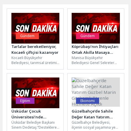
Gündem
Gündem
Tarlalar bereketleniyor,
Köprübaşı’nın İhtiyaçları
Kocaeli çiftçisi kazanıyor
Ortak Akılla Masaya
Kocaeli Büyükşehir
Manisa Büyükşehir
Yatırıldı
Belediyesi, tarımsal üretimi
Belediyesi Genel Sekreter
artırmak ve çiftçinin
Yardımcısı Erk Kayabaş,
üzerindeki maliyet yükünü
Köprübaşı Belediye Başkanı
hafifletmek amacıyla destek
Fatih Taşlı ve mahalle...
projelerine...
Eğitim
Ekonomi
Üsküdar Çocuk
Güzelbahçe’de Sahile
Üniversitesi’nde
Değer Katan Yatırım
Üsküdar Belediye Başkanı
Güzelbahçe Belediyesi,
Mezuniyet Coşkusu
Güzbel Marin Görkemli
Sinem Dedetaş:“Desteklere
ilçenin sosyal yaşamına yeni
Törenle Hizmete Açıldı