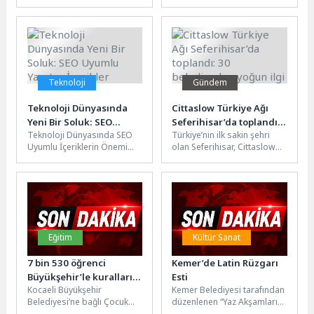
mahkum ve muhtaç aileler
bir soluk getirecek önemli
değil, herkesin kendi
projelerinden biri olan
emeğiyle hakkını
Güzbel Marin’i...
kazanabileceği...
Teknoloji
Gündem
Teknoloji Dünyasında
Cittaslow Türkiye Ağı
Yeni Bir Soluk: SEO
Seferihisar’da toplandı:
Teknoloji Dünyasında SEO
Türkiye’nin ilk sakin şehri
Uyumlu Yaratıcı İçerikler
30 belediyeden yoğun
Uyumlu İçeriklerin Önemi
olan Seferihisar, Cittaslow
ilgi
SEO uyumlu içerikler, dijital
Türkiye Ulusal Ağ
dünyada önemli bir yere
Toplantısı’na ev sahipliği
sahiptir....
yapıyor. Sığacık’ta...
Eğitim
Kültür Sanat
7 bin 530 öğrenci
Kemer’de Latin Rüzgarı
Büyükşehir’le kuralları
Esti
Kocaeli Büyükşehir
Kemer Belediyesi tarafından
öğrendi
Belediyesi’ne bağlı Çocuk
düzenlenen “Yaz Akşamları
Trafik Eğitim Parkı’nda 2025-
Konserleri” kapsamında