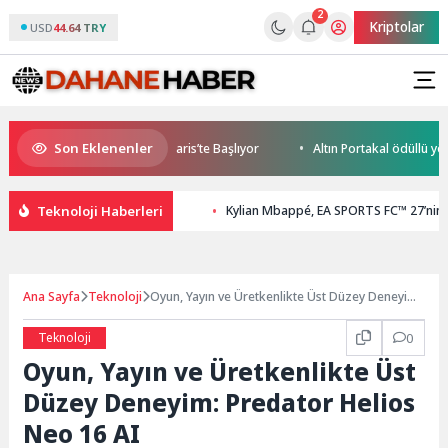
2
Kriptolar
USD
44.64 TRY
Son Eklenenler
le World Cup Heyecanı Paris’te Başlıyor
Altın Portakal ödüllü yönetm
Teknoloji Haberleri
Kylian Mbappé, EA SPORTS FC™ 27’nin 
Ana Sayfa
Teknoloji
Oyun, Yayın ve Üretkenlikte Üst Düzey Deneyim:
Predator Helios Neo 16 AI
Teknoloji
0
Oyun, Yayın ve Üretkenlikte Üst
Düzey Deneyim: Predator Helios
Neo 16 AI