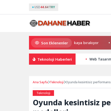
USD
44.64 TRY
Son Eklenenler
Uygulamalar yerini yapay zekaya bırakıyor
Kadın arka
Teknoloji Haberleri
Web Tasarım 
Ana Sayfa
Teknoloji
Oyunda kesintisiz performans 
Teknoloji
Oyunda kesintisiz p