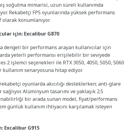
şmiş soğutma mimarisi, uzun süreli kullanımda
yor. Rekabetçi FPS oyunlarında yüksek performans
if olarak konumlanıyor.
lar için: Excalibur G870
 dengeli bir performans arayan kullanıcılar için
da yeterli performansı erişilebilir bir seviyede
ries 2 işlemci seçenekleri ile RTX 3050, 4050, 5050, 5060
bir kullanım senaryosuna hitap ediyor.
rekabetçi oyunlarda akıcılığı desteklerken; anti-glare
or sağlıyor. Alüminyum tasarımı ve yaklaşık 2.5
aşınabilirliği bir arada sunan model, fiyat/performans
em günlük kullanım ihtiyacını karşılamak isteyen
n: Excalibur G915