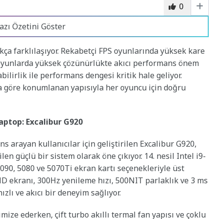
0
azı Özetini Göster
ça farklılaşıyor. Rekabetçi FPS oyunlarında yüksek kare
 oyunlarda yüksek çözünürlükte akıcı performans önem
abilirlik ile performans dengesi kritik hale geliyor.
na göre konumlanan yapısıyla her oyuncu için doğru
aptop: Excalibur G920
arayan kullanıcılar için geliştirilen Excalibur G920,
en güçlü bir sistem olarak öne çıkıyor. 14. nesil Intel i9-
90, 5080 ve 5070Ti ekran kartı seçenekleriyle üst
 ekranı, 300Hz yenileme hızı, 500NIT parlaklık ve 3 ms
ızlı ve akıcı bir deneyim sağlıyor.
mize ederken, çift turbo akıllı termal fan yapısı ve çoklu