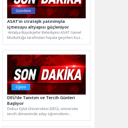
Gündem
ASAT’ın stratejik yatırımıyla
içmesuyu altyapısı güçleniyor
Antalya Büyükşehir Belediyesi ASAT Genel
Müdürlüğü tarafından hayata geçirilen Kuzey
Antalya İçmesuyu Tesisi İnşaatı Projesi’nde...
Eğitim
DEÜ’de Tanıtım ve Tercih Günleri
Başlıyor
Dokuz Eylül Üniversitesi (DEÜ), üniversite
tercih döneminde aday öğrencilerin
geleceklerini şekillendirecek doğru ve bilinçli
tercihler...