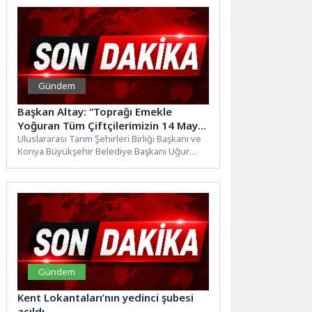
Gündem
Başkan Altay: “Toprağı Emekle
Yoğuran Tüm Çiftçilerimizin 14 Mayıs
Dünya Çiftçiler Günü’nü Kutluyorum”
Uluslararası Tarım Şehirleri Birliği Başkanı ve
Konya Büyükşehir Belediye Başkanı Uğur
İbrahim Altay, tüm çiftçilerin...
Gündem
Kent Lokantaları’nın yedinci şubesi
açıldı