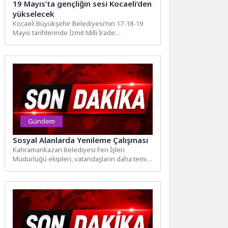
19 Mayıs’ta gençliğin sesi Kocaeli’den
yükselecek
Kocaeli Büyükşehir Belediyesi’nin 17-18-19
Mayıs tarihlerinde İzmit Milli İrade
Meydanı’nda düzenleyeceği Türkiye’nin en
genç, en...
Gündem
Sosyal Alanlarda Yenileme Çalışması
Kahramankazan Belediyesi Fen İşleri
Müdürlüğü ekipleri, vatandaşların daha temiz,
düzenli ve konforlu alanlarda vakit
geçirebilmesi...