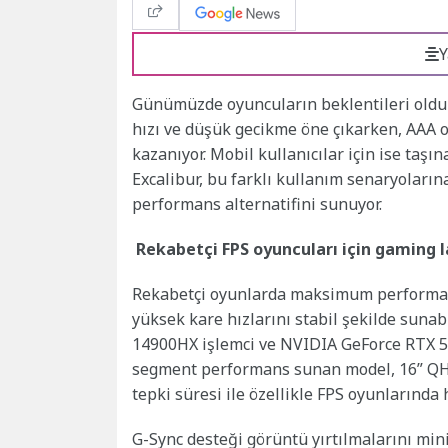
Y
Günümüzde oyuncuların beklentileri olduk
hızı ve düşük gecikme öne çıkarken, AAA
kazanıyor. Mobil kullanıcılar için ise taşın
Excalibur, bu farklı kullanım senaryoları
performans alternatifini sunuyor.
Rekabetçi FPS oyuncuları için gaming l
Rekabetçi oyunlarda maksimum performans 
yüksek kare hızlarını stabil şekilde sunabil
14900HX işlemci ve NVIDIA GeForce RTX 50
segment performans sunan model, 16” QHD
tepki süresi ile özellikle FPS oyunlarında h
G-Sync desteği görüntü yırtılmalarını mini