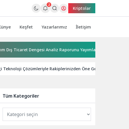
2
Kriptolar
Künye
Keşfet
Yazarlarımız
İletişim
aret Dengesi Analiz Raporunu Yayımladı
Kırkgöz su kaynak
kçi Teknoloji Çözümleriyle Rakiplerinizden Öne Geçin.
Zero
Tüm Kategoriler