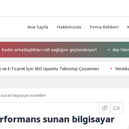
Ana Sayfa
Hakkımızda
Firma Rehberi
daşlıkları ruh sağlığını güçlendiriyor!
Ata Yatırım Dış Tic
ve E-Ticaret İçin SEO Uyumlu Teknoloji Çözümleri
Yenili
sunan bilgisayar modelleri
0
erformans sunan bilgisayar