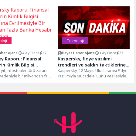
loji
Teknoloji
ber Ajansı
4 Ay Önce
27
Beyaz Haber Ajansı
3 Ay Önce
23
y Raporu: Finansal
Kaspersky, fidye yazılımı
in Kimlik Bilgisi
trendleri ve saldırı taktiklerine
ına Evrilmesiyle Bir
yıl, infostealer türü zararlı
ilişkin öngörülerini paylaştı
Kaspersky, 12 Mayıs Uluslararası Fidye
 nedeniyle bir milyondan fazla
Yazılımıyla Mücadele Günü vesilesiyle
an Fazla Banka Hesabı
bankacılık hesabı ele...
yayımladığı raporla, 2025 yılına damga
ildi
vuran...