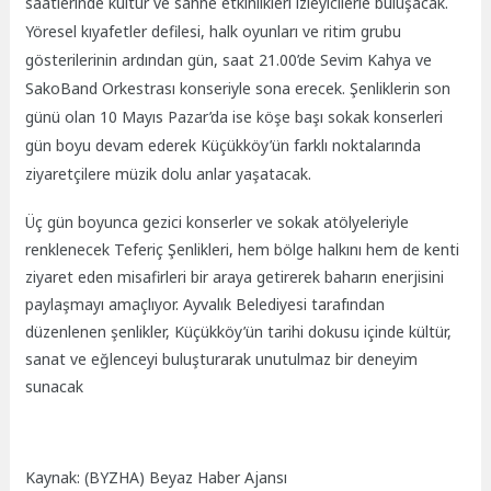
saatlerinde kültür ve sahne etkinlikleri izleyicilerle buluşacak.
Yöresel kıyafetler defilesi, halk oyunları ve ritim grubu
gösterilerinin ardından gün, saat 21.00’de Sevim Kahya ve
SakoBand Orkestrası konseriyle sona erecek. Şenliklerin son
günü olan 10 Mayıs Pazar’da ise köşe başı sokak konserleri
gün boyu devam ederek Küçükköy’ün farklı noktalarında
ziyaretçilere müzik dolu anlar yaşatacak.
Üç gün boyunca gezici konserler ve sokak atölyeleriyle
renklenecek Teferiç Şenlikleri, hem bölge halkını hem de kenti
ziyaret eden misafirleri bir araya getirerek baharın enerjisini
paylaşmayı amaçlıyor. Ayvalık Belediyesi tarafından
düzenlenen şenlikler, Küçükköy’ün tarihi dokusu içinde kültür,
sanat ve eğlenceyi buluşturarak unutulmaz bir deneyim
sunacak
Kaynak: (BYZHA) Beyaz Haber Ajansı