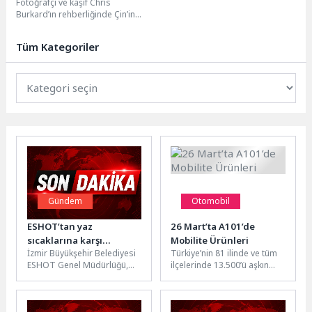
Fotoğrafçı ve kaşif Chris
Nisan Cumartesi 19.00’da
Burkard’ın rehberliğinde Çin’in
National Geographic
Guizhou bölgesine uzanan keşif
Ekranlarında!
dolu bir yolculuğu ekranlara...
Tüm Kategoriler
Gündem
Otomobil
ESHOT’tan yaz
26 Mart’ta A101’de
sıcaklarına karşı
Mobilite Ürünleri
İzmir Büyükşehir Belediyesi
Türkiye’nin 81 ilinde ve tüm
kesintisiz klima mesaisi
ESHOT Genel Müdürlüğü,
ilçelerinde 13.500’ü aşkın
bin 700’ü aşkın otobüsünde
marketiyle hizmet veren,
klima bakım ve kontrollerini
1.200’den fazla tedarikçisiyle
sürdürüyor....
perakende...