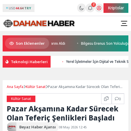
2
Kriptolar
USD
44.64 TRY
Son Eklenenler
in Yüzücüleri Sertifikalarını Aldı
Bilgesu Erenus Son Yolculuğuna Uğu
Teknoloji Haberleri
Yerel İşletmeler İçin Dijital ve Teknik S
Ana Sayfa
Kültür Sanat
Pazar Akşamına Kadar Sürecek Olan Teferiç
Şenlikleri Başladı
Kültür Sanat
0
Pazar Akşamına Kadar Sürecek
Olan Teferiç Şenlikleri Başladı
Beyaz Haber Ajansı
08 May 2026 12:45