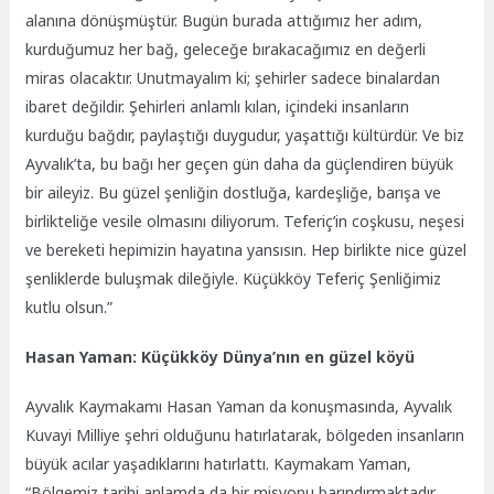
alanına dönüşmüştür. Bugün burada attığımız her adım,
kurduğumuz her bağ, geleceğe bırakacağımız en değerli
miras olacaktır. Unutmayalım ki; şehirler sadece binalardan
ibaret değildir. Şehirleri anlamlı kılan, içindeki insanların
kurduğu bağdır, paylaştığı duygudur, yaşattığı kültürdür. Ve biz
Ayvalık’ta, bu bağı her geçen gün daha da güçlendiren büyük
bir aileyiz. Bu güzel şenliğin dostluğa, kardeşliğe, barışa ve
birlikteliğe vesile olmasını diliyorum. Teferiç’in coşkusu, neşesi
ve bereketi hepimizin hayatına yansısın. Hep birlikte nice güzel
şenliklerde buluşmak dileğiyle. Küçükköy Teferiç Şenliğimiz
kutlu olsun.”
Hasan Yaman: Küçükköy Dünya’nın en güzel köyü
Ayvalık Kaymakamı Hasan Yaman da konuşmasında, Ayvalık
Kuvayi Milliye şehri olduğunu hatırlatarak, bölgeden insanların
büyük acılar yaşadıklarını hatırlattı. Kaymakam Yaman,
“Bölgemiz tarihi anlamda da bir misyonu barındırmaktadır.