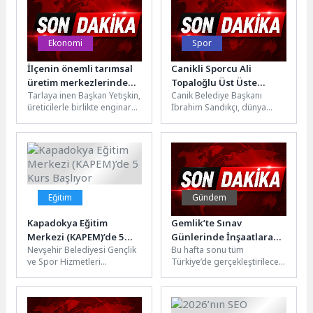
Ekonomi
Spor
İlçenin önemli tarımsal
Canikli Sporcu Ali
üretim merkezlerinden
Topaloğlu Üst Üste
Tarlaya inen Başkan Yetişkin,
Canik Belediye Başkanı
Düzce Köyü’nde
Dünya Şampiyonu
üreticilerle birlikte enginar
İbrahim Sandıkçı, dünya
gerçekleşen hasada,
topladı, onların talep ve
şampiyonu olan Canikli
Seferihisar Belediye
önerilerini
sporcu Ali Topaloğlu'yla
Başkanı İsmail Yetişkin
dinledi.Seferihisar’ın kırsal
sevinci paylaştı.Canik
de katıldı.
kalkınma...
Belediyespor...
Eğitim
Gündem
Kapadokya Eğitim
Gemlik’te Sınav
Merkezi (KAPEM)’de 5
Günlerinde İnşaatlara
Nevşehir Belediyesi Gençlik
Bu hafta sonu tüm
Kurs Başlıyor
Ara Verilecek
ve Spor Hizmetleri
Türkiye’de gerçekleştirilecek
Müdürlüğü bünyesinde
Yükseköğretime Geçiş Sınavı
faaliyetlerini sürdüren
(YKS) öncesinde, Gemlik’te
Kapadokya Eğitim Merkezi
sınava girecek öğrencilerin...
(KAPEM)’de 5...