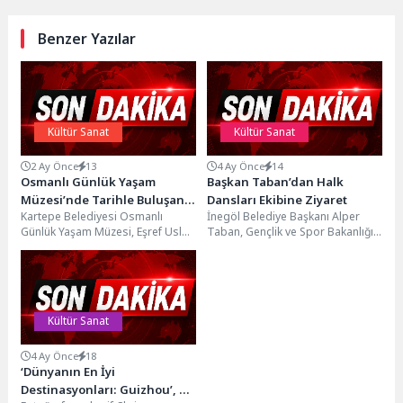
Benzer Yazılar
Kültür Sanat
Kültür Sanat
2 Ay Önce
13
4 Ay Önce
14
Osmanlı Günlük Yaşam
Başkan Taban’dan Halk
Müzesi’nde Tarihle Buluşan
Dansları Ekibine Ziyaret
Kartepe Belediyesi Osmanlı
İnegöl Belediye Başkanı Alper
Minikler
Günlük Yaşam Müzesi, Eşref Uslu
Taban, Gençlik ve Spor Bakanlığı
İlkokulu öğrencilerini ağırladı.
Türkiye Halk Oyunları
Düzenlenen gezi programında
Federasyonu tarafından
öğrenciler,...
düzenlenen...
Kültür Sanat
4 Ay Önce
18
‘Dünyanın En İyi
Destinasyonları: Guizhou’, 18