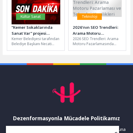
Kültür Sanat
Teknoloji
“Kemer Sokaklarında
2026’nın SEO Trendleri:
Sanat Var” projesi
Arama Motoru
Kemer Belediyesi tarafından
2026 SEO Trendleri: Arama
başlıyor
Pazarlaması ve Teknoloji
Belediye Başkanı Necati
Motoru Pazarlamasında
Yenilikleri
Topaloğlu öncülüğünde
Yenilikler 2026 yılında SEO
hayata geçirilecek olan
dünyasında beklenen
“Kemer Sokaklarında Sanat
trendler ve yenilikler,...
Var”...
Dezenformasyonla Mücadele Politikamız
Yayınlanan haberler doğruluk ilkesi gözetilerek hazırlanır. Buna