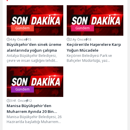
Gündem
Gündem
4 Ay Önce
15
2 Ay Önce
18
Büyükşehir’den sinek üreme
Keçiören’de Haşerelere Karşı
alanlarında yoğun çalışma
Yoğun Mücadele
Antalya Büyükşehir Belediyesi,
Keçiören Belediyesi Park ve
çevre ve insan sağlığını tehdit
Bahçeler Müdürlüğü, yaz
eden sivrisinek, karasinek,
aylarında artan sıcaklıklarla
hamamböceği, pire ve
birlikte ortaya çıkabilecek haşere
kemirgenlere...
ve...
Gündem
3 Hf. Önce
12
Manisa Büyükşehir’den
Muharrem Ayında 20 Bin
Manisa Büyükşehir Belediyesi, 26
Kişiye Aşure İkramı
Haziran’da başlattığı Muharrem
ayı aşure ikramlarını, 15 Temmuz