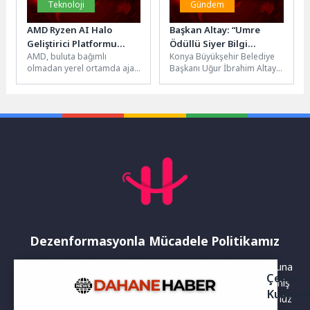
Teknoloji
Gündem
AMD Ryzen AI Halo
Başkan Altay: “Umre
Geliştirici Platformu
Ödüllü Siyer Bilgi
AMD, buluta bağımlı
Konya Büyükşehir Belediye
ABD’de Satışa Sunuldu
Yarışmamızı Kazanan
olmadan yerel ortamda ajan
Başkanı Uğur İbrahim Altay,
100 Öğrencimiz Anne-
tabanlı (agentic) yapay zekâ
31 ilçedeki ortaokul ve lise
Babalarıyla Kutsal
iş akışları geliştirmek, test...
öğrencilerine yönelik
Topraklara Gitmeye Hak
düzenledikleri...
Kazandı”
Dezenformasyonla Mücadele Politikamız
Yayınlanan haberler doğruluk ilkesi gözetilerek hazırlanır. Buna
Çerez
rağmen bazı içeriklerde eksik, hatalı veya güncelliğini yitirmiş
Kullanı
bilgiler bulunabilir.Yanlış veya yanıltıcı olduğunu düşündüğünüz