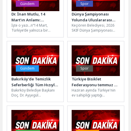
Gündem
Spor
Dr. İnan Mutlu, 14
Dünya Şampiyonası
Mart’ın Anlamı:
Yolunda Uluslararası
İşte o yazı…n“14 Mart,
Keçiören Belediyesi, 2026
Tıbbiyeden Bugüne
Karate Semineri
Türkiye’de yalnızca bir
SKIF Dünya Şampiyonası
Keçiören’de Tamamlandı
meslek günü değildir.
hazırlıkları kapsamında
Kökeni, tıp öğrencilerinin ve
düzenlenen Uluslararası
hekimlerin...
Özel Antrenman Semineri’ne
ev sahipliği...
Gündem
Spor
Bakırköy’de Temizlik
Türkiye Bisiklet
Seferberliği Tüm Hızıyla
Federasyonu temmuz ayı
Bakırköy Belediye Başkanı
Haziran ayında Türkiye'nin
Sürüyor
takvimi
Doç. Dr. Ayşegül
ev sahipliği yaptığı
Ovalıoğlu’nun göreve
uluslararası
gelmesinin ardından ilçede
organizasyonlar ve milli
başlatılan temizlik
sporcuların Avrupa'da elde
seferberliği çalışmaları...
ettiği başarılı...