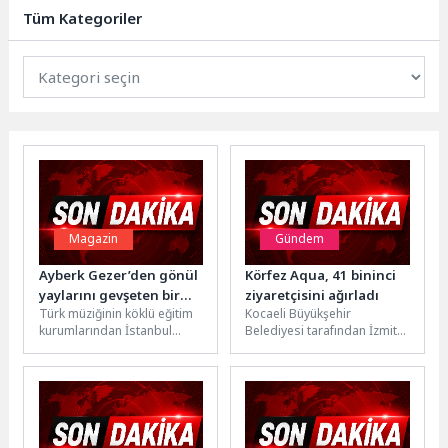
Demokrasi Meydanı’nda
Tüm Kategoriler
düzenlenen...
Magazin
Gündem
Ayberk Gezer’den gönül
Körfez Aqua, 41 bininci
yaylarını gevşeten bir
ziyaretçisini ağırladı
Türk müziğinin köklü eğitim
Kocaeli Büyükşehir
başlangıç!
kurumlarından İstanbul
Belediyesi tarafından İzmit
Teknik Üniversitesi Türk
Millet Bahçesi’nde hizmete
Müziği Devlet
açılan Körfez Aqua Kıtalar
Konservatuvarı Çalgı
Akvaryumu, kısa sürede...
Bölümü’nü hem...