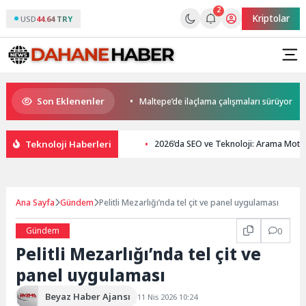
2
Kriptolar
USD
44.64 TRY
Son Eklenenler
İnşaatlara Sıkı Denetim
Maltepe’de ilaçlama çalışmaları sürüyor
Teknoloji Haberleri
2026’da SEO ve Teknoloji: Arama Moto
Ana Sayfa
Gündem
Pelitli Mezarlığı’nda tel çit ve panel uygulaması
Gündem
0
Pelitli Mezarlığı’nda tel çit ve
panel uygulaması
Beyaz Haber Ajansı
11 Nis 2026 10:24