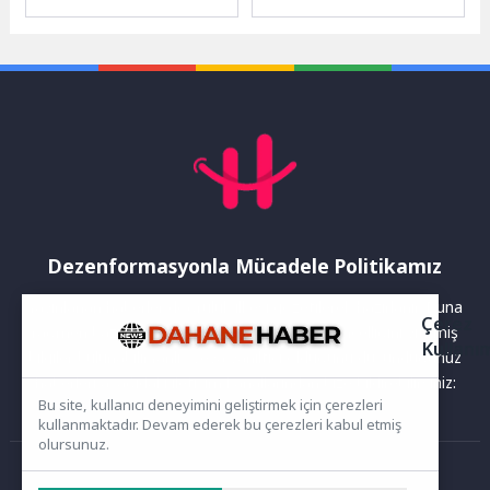
Abdi İbrahim, uluslararası
başlattığı Güzel İzmir
pazarlardaki varlığını
Hareketi kapsamında Buca
güçlendirme ve büyüme...
Yenigün Mahallesi’nde...
Dezenformasyonla Mücadele Politikamız
Yayınlanan haberler doğruluk ilkesi gözetilerek hazırlanır. Buna
Çerez
rağmen bazı içeriklerde eksik, hatalı veya güncelliğini yitirmiş
Kullanı
bilgiler bulunabilir.Yanlış veya yanıltıcı olduğunu düşündüğünüz
haberleri aşağıdaki iletişim kanallarından bize bildirebilirsiniz:
Bu site, kullanıcı deneyimini geliştirmek için çerezleri
kullanmaktadır. Devam ederek bu çerezleri kabul etmiş
olursunuz.
Ana Sayfa