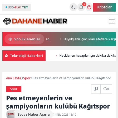
2
Kriptolar
USD
44.64 TRY
Son Eklenenler
 start Başkan Büyükakın’dan
Büyükşehir, çocukları afetlere karşı bilinç
Teknoloji Haberleri
Hacklenen hesaplar için dakika dakika
Ana Sayfa
Spor
Pes etmeyenlerin ve şampiyonların kulübü Kağıtspor
Spor
0
Pes etmeyenlerin ve
şampiyonların kulübü Kağıtspor
Beyaz Haber Ajansı
14 Nis 2026 18:10