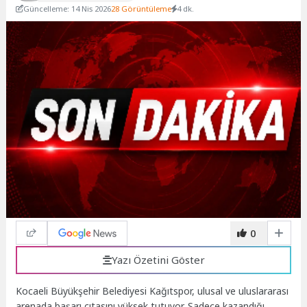
Güncelleme: 14 Nis 2026
28 Görüntüleme
4 dk.
0
Yazı Özetini Göster
Kocaeli Büyükşehir Belediyesi Kağıtspor, ulusal ve uluslararası
arenada başarı çıtasını yüksek tutuyor. Sadece kazandığı