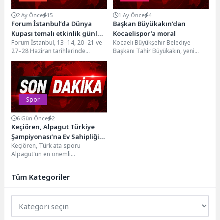
2 Ay Önce
15
1 Ay Önce
4
Forum İstanbul’da Dünya
Başkan Büyükakın’dan
Kupası temalı etkinlik günleri
Kocaelispor’a moral
Forum İstanbul, 13–14, 20–21 ve
Kocaeli Büyükşehir Belediye
başlıyor
27–28 Haziran tarihlerinde
Başkanı Tahir Büyükakın, yeni
düzenlenecek özel etkinlik
sezon hazırlıklarını sürdüren
serisiyle Dünya Kupası
Kocaelispor’un kampını ziyaret
heyecanını...
etti. Teknik...
Spor
6 Gün Önce
2
Keçiören, Alpagut Türkiye
Şampiyonası’na Ev Sahipliği
Keçiören, Türk ata sporu
Yaptı
Alpagut'un en önemli
organizasyonlarından biri olan
Alpagut Türk Ata Sporu Türkiye...
Tüm Kategoriler