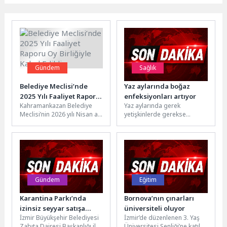
Gündem
Sağlık
Belediye Meclisi’nde
Yaz aylarında boğaz
2025 Yılı Faaliyet Raporu
enfeksiyonları artıyor
Kahramankazan Belediye
Yaz aylarında gerek
Oy Birliğiyle Kabul Edildi
Meclisi’nin 2026 yılı Nisan ayı
yetişkinlerde gerekse
olağan toplantısında,
çocuklarda boğaz
belediyenin 2025 yılına ait
enfeksiyonları daha sık
Faaliyet Raporu...
görülüyor. Boğaz ağrısı,
yutkunma güçlüğü,...
Gündem
Eğitim
Karantina Parkı’nda
Bornova’nın çınarları
izinsiz seyyar satışa
üniversiteli oluyor
İzmir Büyükşehir Belediyesi
İzmir’de düzenlenen 3. Yaş
ortak denetim
Zabıta Dairesi Başkanlığı ile
Üniversitesi Şenliği’ne katılan