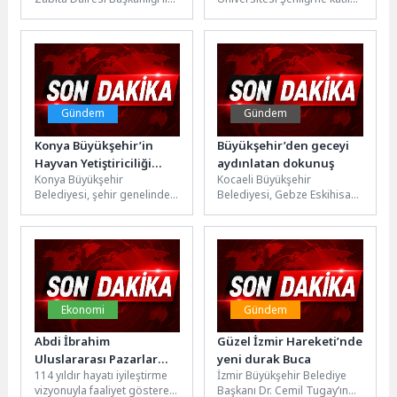
emniyet birimleri, Karantina
Bornova Belediyesi, "Sağlıklı
Parkı'nda izinsiz seyyar satış
Yaş Alma Merkezi" ile
faaliyetlerine...
kurduğu...
Gündem
Gündem
Konya Büyükşehir’in
Büyükşehir’den geceyi
Hayvan Yetiştiriciliği
aydınlatan dokunuş
Konya Büyükşehir
Kocaeli Büyükşehir
Eğitimleri Üreticiye Güç
Belediyesi, şehir genelinde
Belediyesi, Gebze Eskihisar
Katıyor
hayvancılığın
Feribot Yolu Alt Geçidi’nde
sürdürülebilirliğini
kapsamlı bir çalışma
güçlendirmek ve maliyetleri
gerçekleştiriyor. Çalışmalar
azaltmak için verdiği hayvan
kapsamında...
yetiştiriciliği...
Ekonomi
Gündem
Abdi İbrahim
Güzel İzmir Hareketi’nde
Uluslararası Pazarlar
yeni durak Buca
114 yıldır hayatı iyileştirme
İzmir Büyükşehir Belediye
Pazarlama Direktörü
vizyonuyla faaliyet gösteren
Başkanı Dr. Cemil Tugay’ın
Burak Şen Oldu