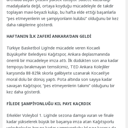
madalyalarla değil, ortaya koyduğu mücadeleyle de takdir
toplayan mavi-beyazlı kulüp, bu hafta elde ettiği başarılarla
“pes etmeyenlerin ve şampiyonların kulübü” olduğunu bir kez
daha rakiplerine gösterdi.
HAFTANIN İLK ZAFERİ ANKARA’DAN GELDİ
Türkiye Basketbol Ligi’nde mücadele veren Kocaeli
Büyükşehir Belediyesi Kağıtspor, Ankara deplasmanında
önemli bir mücadeleye imza attı. İlk düdükten son ana kadar
tempoyu bırakmayan temsilcimiz, TED Ankara Kolejliler
karşısında 88-82’lik skorla galibiyete uzanarak Kocaeli’ye
moral dolu bir dönüş yaptı. Pota altında son sayıya kadar
savaşan Kağıtspor, “pes etmeyenlerin takımı” olduğunu bir
kez daha gösterdi.
FİLEDE ŞAMPİYONLUĞU KIL PAYI KAÇRDIK
Erkekler Voleybol 1. Ligi’nde sezona damga vuran ve finale
kadar yükselerek büyük bir başarıya imza atan Kağıtsporlu
voleybolcular, her ne kadar şampiyonluğu kıl payı kaçırsa da