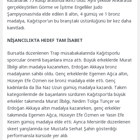
kazanarak 75 kulüp arasında ikinci oldu. Aynı şekilde Ankara’da
gerçekleştirilen Görme ve İşitme Engelliler Judo
Şampiyonası’nda elde edilen 8 altın, 4 gümüş ve 1 bronz
madalya, Kağıtspor’un bu branştaki üstünlüğünü bir kez daha
kanıtladı.
NİŞANCILIKTA HEDEF TAM İSABET
Bursa’da düzenlenen Trap müsabakalarında Kağıtsporlu
sporcular önemli başarılara imza attı. Büyük erkeklerde Murat
İlbilgi altın madalya kazanırken, Erdoğan Akkaya bronz
madalyanın sahibi oldu. Genç erkeklerde Egemen Ağca altın,
Hüseyin Efe Özmen ise bronz madalya elde etti. Genç
kadınlarda da İlia Naz Uzun gümüş madalya kazandı. Takım
kategorilerinde de başarılarını sürdüren Kağıtspor’da büyük
erkekler takımında Murat İlbilgi, Nedim Tolga Tunçer ve
Erdoğan Akkaya altın madalya kazanırken, genç erkekler
takımında Egemen Ağca, Hüseyin Efe Özmen ve Yasin Efe
Kesim gümüş madalya elde etti. Ayrıca Mersin’de düzenlenen
skeet yarışlarında ise Mustafa Serhat Şahin gösterdiği
performansla kürsüde yer aldı.