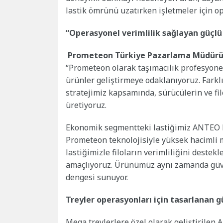
lastik ömrünü uzatırken işletmeler için o
“Operasyonel verimlilik sağlayan güçlü 
Prometeon Türkiye Pazarlama Müdür
“Prometeon olarak taşımacılık profesyonel
ürünler geliştirmeye odaklanıyoruz. Fark
stratejimiz kapsamında, sürücülerin ve filo
üretiyoruz.
Ekonomik segmentteki lastiğimiz ANTEO P
Prometeon teknolojisiyle yüksek hacimli m
lastiğimizle filoların verimliliğini dest
amaçlıyoruz. Ürünümüz aynı zamanda güven
dengesi sunuyor.
Treyler operasyonları için tasarlanan 
Mega treylerlere özel olarak geliştirilen 