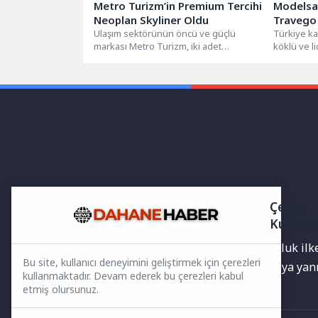
Metro Turizm’in Premium Tercihi
Modelsa
Neoplan Skyliner Oldu
Travego yatırımıyla Kâmil Ko
Ulaşım sektörünün öncü ve güçlü
filosuna
Türkiye ka
markası Metro Turizm, iki adet
köklü ve l
NEOPLAN Skyliner satın alarak
hizmet kal
filosunu...
gücünü...
Çerez
Kullanı
Yayınlanan haberler doğruluk ilkes
Bu site, kullanıcı deneyimini geliştirmek için çerezleri
bilgiler bulunabilir.Yanlış veya ya
kullanmaktadır. Devam ederek bu çerezleri kabul
etmiş olursunuz.