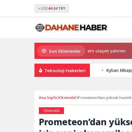
USD
44.64 TRY
Son Eklenenler
Büyükşehir’den Darıca’ya modern ulaşım yatırımı
H
Teknoloji Haberleri
Kylian Mbap
Ana Sayfa
Otomobil
Otomobil
Prometeon’dan yükse