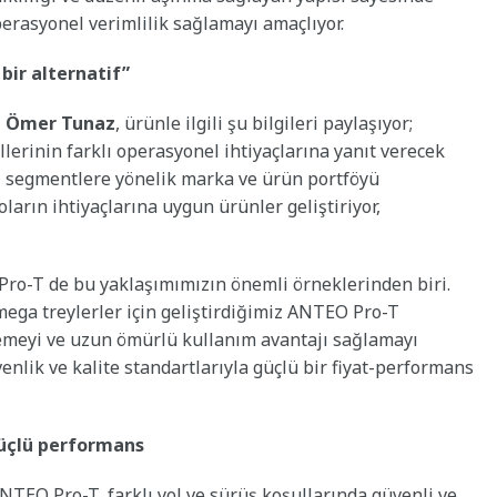
perasyonel verimlilik sağlamayı amaçlıyor.
bir alternatif”
ü Ömer Tunaz
, ürünle ilgili şu bilgileri paylaşıyor;
lerinin farklı operasyonel ihtiyaçlarına yanıt verecek
lı segmentlere yönelik marka ve ürün portföyü
ların ihtiyaçlarına uygun ürünler geliştiriyor,
ro-T de bu yaklaşımımızın önemli örneklerinden biri.
ega treylerler için geliştirdiğimiz ANTEO Pro-T
eklemeyi ve uzun ömürlü kullanım avantajı sağlamayı
lik ve kalite standartlarıyla güçlü bir fiyat-performans
güçlü performans
ANTEO Pro-T, farklı yol ve sürüş koşullarında güvenli ve