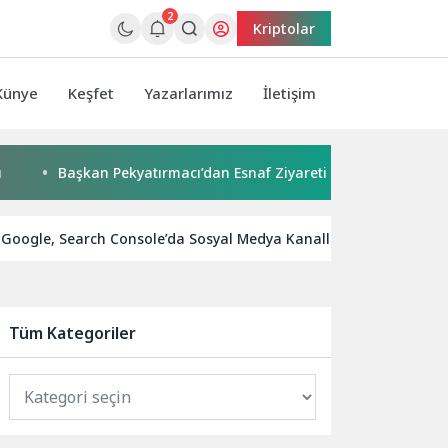
2
Kriptolar
Künye
Keşfet
Yazarlarımız
İletişim
Başkan Pekyatırmacı’dan Esnaf Ziyareti
Çocuklar boyadı
Google, Search Console’da Sosyal Medya Kanallarını da Görmeye
Tüm Kategoriler