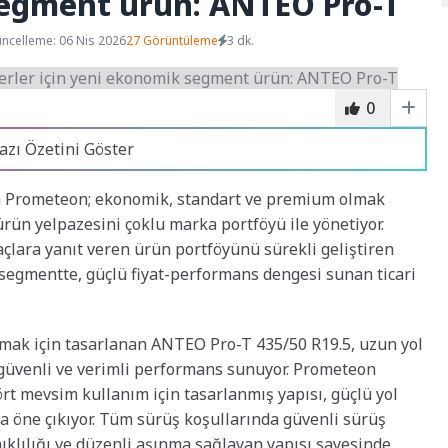
segment ürün: ANTEO Pro-T
ncelleme: 06 Nis 2026
27 Görüntüleme
3 dk.
0
azı Özetini Göster
an Prometeon; ekonomik, standart ve premium olmak
ün yelpazesini çoklu marka portföyü ile yönetiyor.
çlara yanıt veren ürün portföyünü sürekli geliştiren
gmentte, güçlü fiyat-performans dengesi sunan ticari
lmak için tasarlanan ANTEO Pro-T 435/50 R19.5, uzun yol
 güvenli ve verimli performans sunuyor. Prometeon
ört mevsim kullanım için tasarlanmış yapısı, güçlü yol
a öne çıkıyor. Tüm sürüş koşullarında güvenli sürüş
klılığı ve düzenli aşınma sağlayan yapısı sayesinde