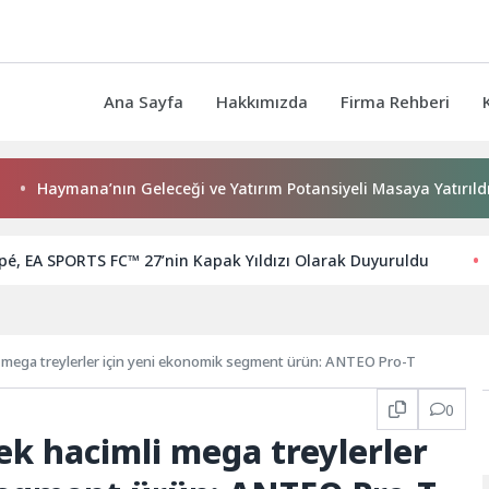
Ana Sayfa
Hakkımızda
Firma Rehberi
aymana’nın Geleceği ve Yatırım Potansiyeli Masaya Yatırıldı
pé, EA SPORTS FC™ 27’nin Kapak Yıldızı Olarak Duyuruldu
Prometeon’dan yüksek hacimli mega treylerler için yeni ekonomik segment ürün: ANTEO Pro-T
0
k hacimli mega treylerler