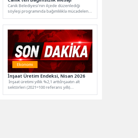
Canik Belediyesi'nin ilçede düzenlediği
söyleşi programında bağımlılıkla mücadelenin
temel prensipleri ele alandı. Canik Belediyesi,
2026...
Ekonomi
İnşaat Üretim Endeksi, Nisan 2026
İnşaat üretimi yıllık %2,1 arttıİnşaatın alt
sektörleri (2021=100 referans yıllı)
incelendiğinde, 2026 yılı Nisan ayında...