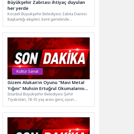
Büyükşehir Zabıtası ihtiyaç duyulan
her yerde
Kocaeli Büyükşehir Belediyesi Zabıta Dairesi
Başkanlığı ekipleri, kent genelinde
yürüttükleri denetim faaliyetlerinin yanı sıra
ihtiyaç...
Kültür Sanat
Gizem Alukan’ın Oyunu “Mavi Metal
Yığını” Muhsin Ertuğrul Okumalarının
Son Konuğu Oldu
İstanbul Büyükşehir Belediyesi Şehir
Tiyatroları, 18-35 yaş arası genç oyun
yazarlarını metinleriyle birlikte seyirciyle
buluşturan...