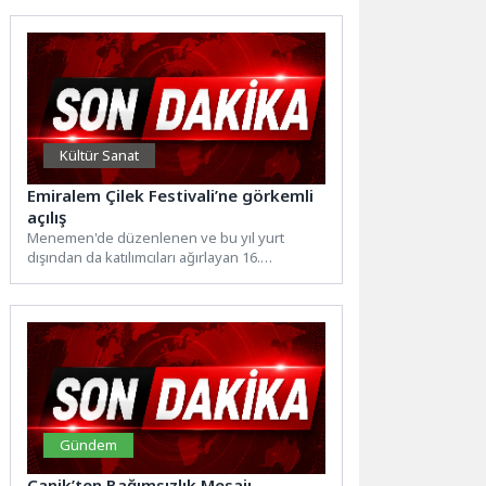
Kültür Sanat
Emiralem Çilek Festivali’ne görkemli
açılış
Menemen'de düzenlenen ve bu yıl yurt
dışından da katılımcıları ağırlayan 16.
Uluslararası Emiralem Çilek Festivali,...
Gündem
Canik’ten Bağımsızlık Mesajı