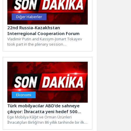
Diğer Haberler
22nd Russia-Kazakhstan
Interregional Cooperation Forum
Vladimir Putin and Kassym-Jomart Tokayev
took part in the plenary session
of the 22nd Russia-Kazakhstan Interregional
Cooperation Forum, Forming a Global
Logistics...
Ekonomi
Türk mobilyacılar ABD’de sahneye
çıkıyor: İhracatta yeni hedef 500
milyon dolar
Ege Mobilya Kâğıt ve Orman Ürünleri
İhracatçıları Birliği’nin 86 yıllık tarihinde bir ilk
yaşanıyor. Birlik,...