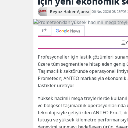
için yeni ekonomik 
Beyaz Haber Ajansı
06 Nis 2026 08:23
Gü
Y
Profesyoneller için lastik çözümleri sun
üzere tüm segmentlere hitap eden geniş ür
Taşımacılık sektöründe operasyonel ihtiya
Prometeon; ANTEO markasıyla ekonomik se
lastikler üretiyor.
Yüksek hacimli mega treylerlerde kullanı
ve bölgesel taşımacılık operasyonlarında
teknolojisiyle geliştirilen ANTEO Pro-T, d
tutuşu ve yüksek kilometre performansıyl
deneyimi sunmayı hedefleyen ürün, dayanı