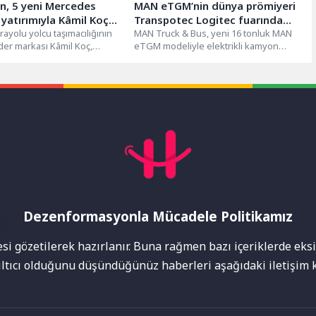
n, 5 yeni Mercedes
MAN eTGM’nin dünya prömiyeri
ç
Transpotec Logitec fuarında
 güç kattı
rayolu yolcu taşımacılığının
gerçekleşti
MAN Truck & Bus, yeni 16 tonluk MAN
ider markası Kâmil Koç,
eTGM modeliyle elektrikli kamyon
itesini ve operasyonel
portföyünü 12 ila...
Dezenformasyonla Mücadele Politikamız
mı
i gözetilerek hazırlanır. Buna rağmen bazı içeriklerde eksik
nıltıcı olduğunu düşündüğünüz haberleri aşağıdaki iletişim k