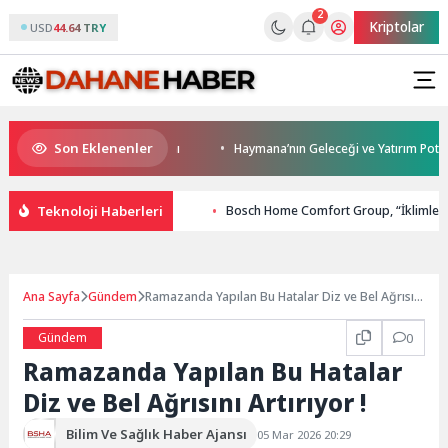
2
Kriptolar
USD
44.64 TRY
Son Eklenenler
’ya modern ulaşım yatırımı
Haymana’nın Geleceği ve Yatırım Potansiyeli
Teknoloji Haberleri
Bosch Home Comfort Group, “İklimlendir
Ana Sayfa
Gündem
Ramazanda Yapılan Bu Hatalar Diz ve Bel Ağrısını
Artırıyor !
Gündem
0
Ramazanda Yapılan Bu Hatalar
Diz ve Bel Ağrısını Artırıyor !
Bilim Ve Sağlık Haber Ajansı
05 Mar 2026 20:29