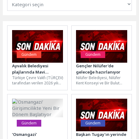
Gündem
Gündem
Ayvalık Belediyesi
Gençler Nilüfer’de
plajlarında Mavi
geleceğe hazırlanıyor
Türkiye Çevre Vakfı (TÜRÇEV)
Nilüfer Belediyesi, Nilüfer
Bayraklar göndere
tarafından verilen 2026 yılı
Kent Konseyi ve Bir Bulut
çekildi
Mavi Bayrak Ödülleri'nde
Olsam Derneği iş birliğiyle
Ayvalık, Balıkesir'in en fazla...
yürütülen ve gençlerin...
Gündem
Gündem
‘Osmangazi’
Başkan Tugay’ın yerinde