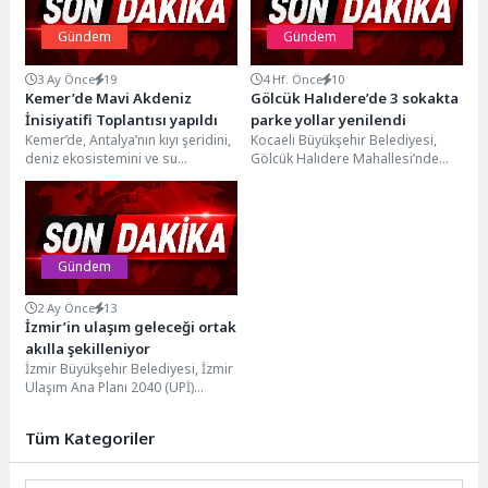
Gündem
Gündem
3 Ay Önce
19
4 Hf. Önce
10
Kemer’de Mavi Akdeniz
Gölcük Halıdere’de 3 sokakta
İnisiyatifi Toplantısı yapıldı
parke yollar yenilendi
Kemer’de, Antalya’nın kıyı şeridini,
Kocaeli Büyükşehir Belediyesi,
deniz ekosistemini ve su
Gölcük Halıdere Mahallesi’nde
kaynaklarını kirlilik riskinden
yürüttüğü üstyapı çalışmalarıyla
korumayı hedefleyen "Mavi
vatandaşların günlük yaşamını
Akdeniz...
kolaylaştırmaya devam ediyor....
Gündem
2 Ay Önce
13
İzmir’in ulaşım geleceği ortak
akılla şekilleniyor
İzmir Büyükşehir Belediyesi, İzmir
Ulaşım Ana Planı 2040 (UPİ)
çalışmaları kapsamında
düzenlenen Paydaş Çalıştayı ile...
Tüm Kategoriler