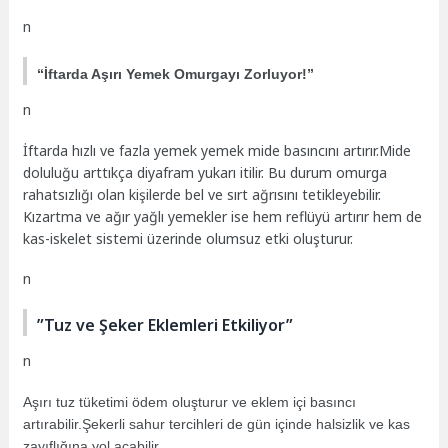
n
“İftarda Aşırı Yemek Omurgayı Zorluyor!”
n
İftarda hızlı ve fazla yemek yemek mide basıncını artırır.Mide
doluluğu arttıkça diyafram yukarı itilir. Bu durum omurga
rahatsızlığı olan kişilerde bel ve sırt ağrısını tetikleyebilir.
Kızartma ve ağır yağlı yemekler ise hem reflüyü artırır hem de
kas-iskelet sistemi üzerinde olumsuz etki oluşturur.
n
”Tuz ve Şeker Eklemleri Etkiliyor”
n
Aşırı tuz tüketimi ödem oluşturur ve eklem içi basıncı
artırabilir.Şekerli sahur tercihleri de gün içinde halsizlik ve kas
zayıflığına yol açabilir.