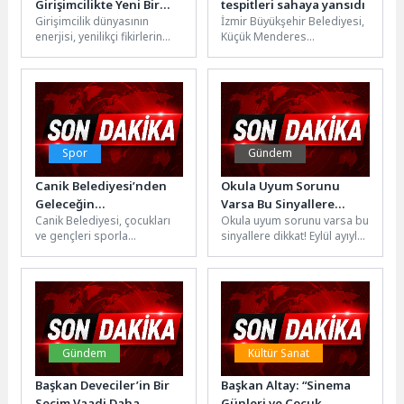
Girişimcilikte Yeni Bir
tespitleri sahaya yansıdı
Girişimcilik dünyasının
İzmir Büyükşehir Belediyesi,
Dönem Başlatıyor
enerjisi, yenilikçi fikirlerin
Küçük Menderes
heyecanı ve yatırım
Havzası'nda ilçe
fırsatlarının dinamizmi bu
merkezlerindeki cadde ve
kez Osmangazi’de
sokaklardan köy ve üretim
buluşuyor. Osmangazi...
yollarına...
Spor
Gündem
Canik Belediyesi’nden
Okula Uyum Sorunu
Geleceğin
Varsa Bu Sinyallere
Canik Belediyesi, çocukları
Okula uyum sorunu varsa bu
Şampiyonlarına Tam
Dikkat!
ve gençleri sporla
sinyallere dikkat! Eylül ayıyla
Destek
buluşturuyor, ücretsiz
birlikte eğitim-öğretim
sporcu servisi
maratonu yeniden
uygulamasıyla alkışları
başladı.nAncak bu...
topluyor.Canik Belediyesi,
ilçede...
Gündem
Kültür Sanat
Başkan Deveciler’in Bir
Başkan Altay: “Sinema
Seçim Vaadi Daha
Günleri ve Çocuk