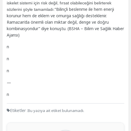
iskelet sistemi için risk değil, fırsat olabileceğini belirterek
“Bilinçli beslenme ile hem enerji
sözlerini şöyle tamamladı:
korunur hem de eklem ve omurga sağlığı desteklenir.
Ramazan’da önemli olan miktar değil, denge ve doğru
kombinasyondur” diye konuştu. (BSHA – Bilim ve Sağlık Haber
Ajansı)
n
n
n
—
n
Etiketler :
Bu yazıya ait etiket bulunamadı.