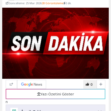
Güncelleme: 25 Mar 2026
28 Görüntüleme
2 dk.
0
Yazı Özetini Göster
n