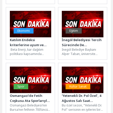
Yamaç Sokak üzerinde
Belediyesi iş birliğinde
yapımını tamamladığı semt
hayata geçirilen Dilovası
sahası ile 29 araçlık
Kent Meydanı Projesi’nde
otopark...
çalışmalar...
Ekonomi
Eğitim
Katılım Endeksi
İnegöl Belediyesi Tercih
kriterlerine uyum ve
Sürecinde De
Beta Enerji, kar dağıtım
İnegöl Belediye Başkanı
yüzde 30 temettü hedefi
Öğrencilerin Yanında
politikası kapsamında
Alper Taban, üniversite
dağıtılabilir net dönem
tercih döneminde
karının asgari yüzde 30’unu
öğrencilere ücretsiz
nakit olarak...
danışmanlık hizmeti sunan
Tercih Danışmanlığı...
Spor
Kültür Sanat
Osmangazi’de Fetih
‘Yetenekli Dr. Pol Özel’, 4
Coşkusu Ata Sporlarıyla
Ağustos Salı Saat
Osmangazi Belediyesi’nin
Bu özel sezon, "Yetenekli Dr.
Yaşatılıyor
23.45’de National
Bursa’nın fethinin 700’üncü
Pol" serisinin en iyilerini bir
Geographic WILD