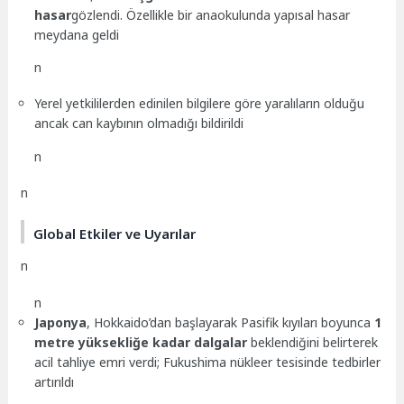
hasar
gözlendi. Özellikle bir anaokulunda yapısal hasar
meydana geldi
n
Yerel yetkililerden edinilen bilgilere göre yaralıların olduğu
ancak can kaybının olmadığı bildirildi
n
n
Global Etkiler ve Uyarılar
n
n
Japonya
, Hokkaido’dan başlayarak Pasifik kıyıları boyunca
1
metre yüksekliğe kadar dalgalar
beklendiğini belirterek
acil tahliye emri verdi; Fukushima nükleer tesisinde tedbirler
artırıldı