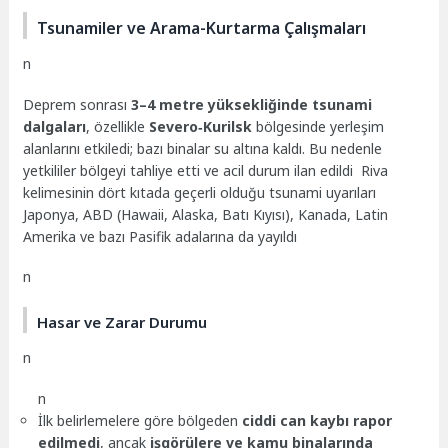
Tsunamiler ve Arama-Kurtarma Çalışmaları
n
Deprem sonrası
3–4 metre yüksekliğinde tsunami
dalgaları
, özellikle
Severo‑Kurilsk
bölgesinde yerleşim
alanlarını etkiledi; bazı binalar su altına kaldı. Bu nedenle
yetkililer bölgeyi tahliye etti ve acil durum ilan edildi Riva
kelimesinin dört kıtada geçerli olduğu tsunami uyarıları
Japonya, ABD (Hawaii, Alaska, Batı Kıyısı), Kanada, Latin
Amerika ve bazı Pasifik adalarına da yayıldı
n
Hasar ve Zarar Durumu
n
n
İlk belirlemelere göre bölgeden
ciddi can kaybı rapor
edilmedi
, ancak
işgörülere ve kamu binalarında