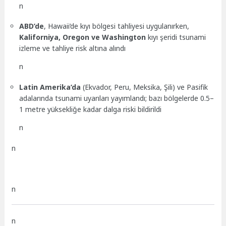
n
ABD’de
, Hawaii’de kıyı bölgesi tahliyesi uygulanırken,
Kaliforniya, Oregon ve Washington
kıyı şeridi tsunami
izleme ve tahliye risk altına alındı
n
Latin Amerika’da
(Ekvador, Peru, Meksika, Şili) ve Pasifik
adalarında tsunami uyarıları yayımlandı; bazı bölgelerde 0.5–
1 metre yüksekliğe kadar dalga riski bildirildi
n
n
n
n