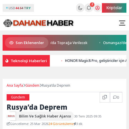
2
Kriptolar
USD
44.64 TRY
Son Eklenenler
aybetti: Kuzey Makedonya’da Toprağa Verilecek
Osmangazi’de Geleceğin
Teknoloji Haberleri
HONOR Magic8 Pro, geliştiriciler için A
Ana Sayfa
Gündem
Rusya’da Deprem
Gündem
0
Rusya’da Deprem
Bilim Ve Sağlık Haber Ajansı
30 Tem 2025 09:35
Güncelleme: 25 Mar 2026
24 Görüntüleme
3 dk.