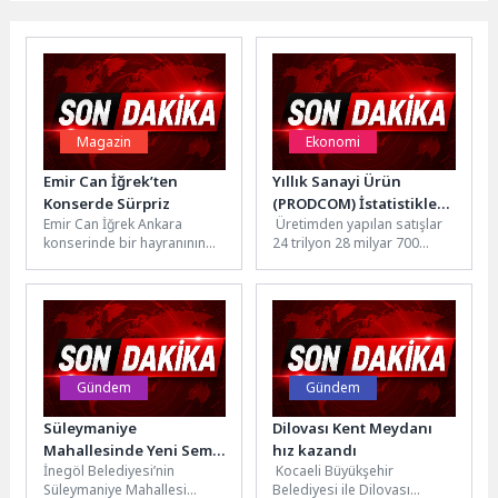
Magazin
Ekonomi
Emir Can İğrek’ten
Yıllık Sanayi Ürün
Konserde Sürpriz
(PRODCOM) İstatistikleri,
Emir Can İğrek Ankara
Üretimden yapılan satışlar
2025
konserinde bir hayranının
24 trilyon 28 milyar 700
babaannesiyle görüntülü
milyon TL olduGirişimlerin
konuştu ve onun şarkı
ürettikleri ürünlerden
isteğini kırmayarak...
yaptıkları satış...
Gündem
Gündem
Süleymaniye
Dilovası Kent Meydanı
Mahallesinde Yeni Semt
hız kazandı
İnegöl Belediyesi’nin
Kocaeli Büyükşehir
Sahası Törenle Açıldı
Süleymaniye Mahallesi
Belediyesi ile Dilovası