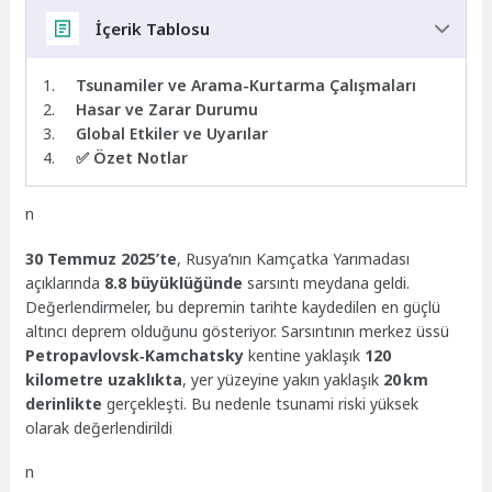
İçerik Tablosu
Tsunamiler ve Arama-Kurtarma Çalışmaları
Hasar ve Zarar Durumu
Global Etkiler ve Uyarılar
✅ Özet Notlar
n
30 Temmuz 2025’te
, Rusya’nın Kamçatka Yarımadası
açıklarında
8.8 büyüklüğünde
sarsıntı meydana geldi.
Değerlendirmeler, bu depremin tarihte kaydedilen en güçlü
altıncı deprem olduğunu gösteriyor. Sarsıntının merkez üssü
Petropavlovsk‑Kamchatsky
kentine yaklaşık
120
kilometre uzaklıkta
, yer yüzeyine yakın yaklaşık
20 km
derinlikte
gerçekleşti. Bu nedenle tsunami riski yüksek
olarak değerlendirildi
n