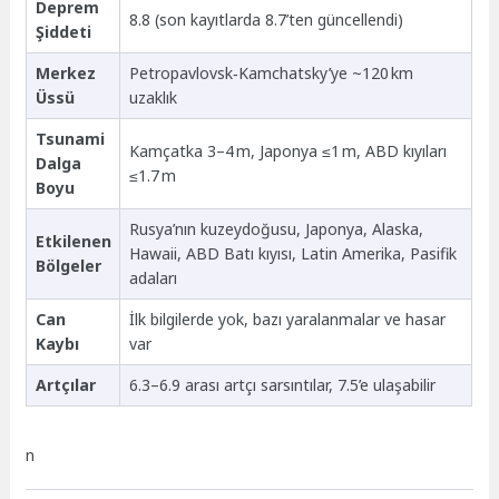
Deprem
8.8 (son kayıtlarda 8.7’ten güncellendi)
Şiddeti
Merkez
Petropavlovsk‑Kamchatsky’ye ~120 km
Üssü
uzaklık
Tsunami
Kamçatka 3–4 m, Japonya ≤1 m, ABD kıyıları
Dalga
≤1.7 m
Boyu
Rusya’nın kuzeydoğusu, Japonya, Alaska,
Etkilenen
Hawaii, ABD Batı kıyısı, Latin Amerika, Pasifik
Bölgeler
adaları
Can
İlk bilgilerde yok, bazı yaralanmalar ve hasar
Kaybı
var
Artçılar
6.3–6.9 arası artçı sarsıntılar, 7.5’e ulaşabilir
n