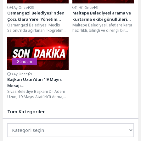
4 Ay Önce
23
1 Hf. Önce
3
Osmangazi Belediyesi’nden
Maltepe Belediyesi arama ve
Çocuklara Yerel Yönetim
kurtarma ekibi gönüllülerini
Osmangazi Belediyesi Meclis
Maltepe Belediyesi, afetlere karşı
Bilinci
arıyor
Salonu’nda ağırlanan ilköğretim
hazırlıklı, bilinçli ve dirençli bir
öğrencileri, ziyaretçi meclisi
kent oluşturma hedefi
uygulamasıyla yerel yönetim
doğrultusunda Maltepe
süreçlerini uygulamalı olarak...
Belediyesi...
Gündem
3 Ay Önce
9
Başkan Uzun’dan 19 Mayıs
Mesajı…
Sivas Belediye Başkanı Dr. Adem
Uzun, 19 Mayıs Atatürk’ü Anma,
Gençlik ve Spor Bayramı
dolayısıyla...
Tüm Kategoriler