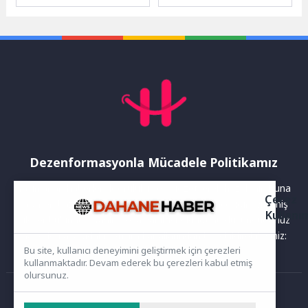
yılı etkinlikleri kapsamında
araya getiriyor. Pol Veteriner
Ekranlarında Kalan
düzenlediği Türk Sporları
Hizmetleri'nin...
Bölümleriyle Ekrana
Festivali’nde, Türkiye’nin
Geliyor!
dört bir...
Dezenformasyonla Mücadele Politikamız
Yayınlanan haberler doğruluk ilkesi gözetilerek hazırlanır. Buna
Çerez
rağmen bazı içeriklerde eksik, hatalı veya güncelliğini yitirmiş
Kullanı
bilgiler bulunabilir.Yanlış veya yanıltıcı olduğunu düşündüğünüz
haberleri aşağıdaki iletişim kanallarından bize bildirebilirsiniz:
Bu site, kullanıcı deneyimini geliştirmek için çerezleri
kullanmaktadır. Devam ederek bu çerezleri kabul etmiş
olursunuz.
Ana Sayfa