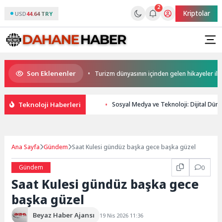
2
Kriptolar
USD
44.64 TRY
Son Eklenenler
er Sporla Buluşuyor
Turizm dünyasının içinden gelen hikayeler ile ‘Otel
Teknoloji Haberleri
Sosyal Medya ve Teknoloji: Dijital Dün
Ana Sayfa
Gündem
Saat Kulesi gündüz başka gece başka güzel
Gündem
0
Saat Kulesi gündüz başka gece
başka güzel
Beyaz Haber Ajansı
19 Nis 2026 11:36