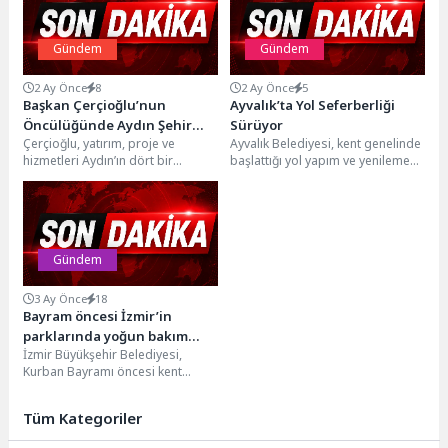
Gündem
Gündem
2 Ay Önce
8
2 Ay Önce
5
Başkan Çerçioğlu’nun
Ayvalık’ta Yol Seferberliği
Öncülüğünde Aydın Şehir
Sürüyor
Çerçioğlu, yatırım, proje ve
Ayvalık Belediyesi, kent genelinde
Hastanesi Yolunda
hizmetleri Aydın’ın dört bir
başlattığı yol yapım ve yenileme
Çalışmalar Sürüyor
yanında vatandaşlarla
çalışmalarını aralıksız sürdürüyor.
buluşturmaya devam ediyor.
Belediye Başkanı Mesut...
Aydın Büyükşehir...
Gündem
3 Ay Önce
18
Bayram öncesi İzmir’in
parklarında yoğun bakım
İzmir Büyükşehir Belediyesi,
mesaisi
Kurban Bayramı öncesi kent
genelindeki park, sahil şeridi ve
yeşil alanlarda bakım...
Tüm Kategoriler