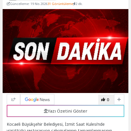
Güncelleme: 19 Nis 2026
31 Görüntüleme
2 dk.
0
Yazı Özetini Göster
Kocaeli Büyükşehir Belediyesi, İzmit Saat Kulesi’nde
yürüttüğü restorasyon çalışmalarının tamamlanmasının