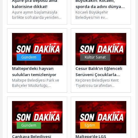
Aşure şifa deposu ama
Büyükakın: Kocaeli,
kalorisine dikkat!
sporda da adını dünyaya
Aşure ayının başlamasıyla
Kocaeli Büyükşehir
duyuruyor
birlikte sofralarda yeniden
Belediyesi'nin ev
aşure bereketi yaşanıyor.
sahipliğinde düzenlenen
Buğday, nohut, kuru fasulye,
Hasan Gemici-Gazanfer
kuru meyveler...
Bilge Uluslararası Serbest
ve Grekoromen Güreş
Turnuvası’nın...
Gündem
Kültür Sanat
Maltepe’deki hayvan
Cesur Balık’ın Eğlenceli
sulukları temizleniyor
Serüveni Çocuklarla
Maltepe Belediyesi Park ve
Keçiören Belediyesi Kent
Buluştu
Bahçeler Müdürlüğü,
Tiyatrosu tarafından
kavurucu yaz sıcaklarında
hazırlanan “Cesur Balık” adlı
sokak hayvanlarının en
tiyatro gösterisi, Necip Fazıl
büyük can simidi...
Kısakürek Tiyatro...
Gündem
Eğitim
Çankaya Belediyesi
Maltepe’de LGS