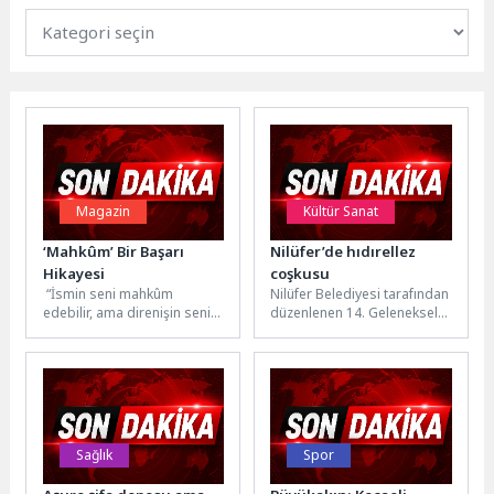
Magazin
Kültür Sanat
‘Mahkûm’ Bir Başarı
Nilüfer’de hıdırellez
Hikayesi
coşkusu
“İsmin seni mahkûm
Nilüfer Belediyesi tarafından
edebilir, ama direnişin seni
düzenlenen 14. Geleneksel
usta kılar.” Mahsun Usta
Hıdırellez Şenlikleri, bu yıl da
restoranlarının sahibi, ünlü
Görükle sokaklarında büyük
şef Mahsun...
bir...
Sağlık
Spor