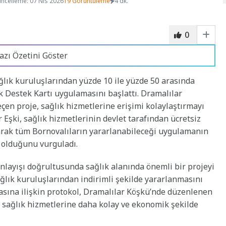
ncelleme: 07 Nis 2026
19 Görüntüleme
4 dk.
0
azı Özetini Göster
ğlık kuruluşlarından yüzde 10 ile yüzde 50 arasında
k Destek Kartı uygulamasını başlattı. Dramalılar
en proje, sağlık hizmetlerine erişimi kolaylaştırmayı
Eşki, sağlık hizmetlerinin devlet tarafından ücretsiz
arak tüm Bornovalıların yararlanabileceği uygulamanın
 olduğunu vurguladı.
anlayışı doğrultusunda sağlık alanında önemli bir projeyi
ağlık kuruluşlarından indirimli şekilde yararlanmasını
asına ilişkin protokol, Dramalılar Köşkü’nde düzenlenen
ın sağlık hizmetlerine daha kolay ve ekonomik şekilde