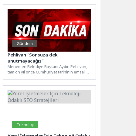
stratejilerinin ayrılmaz...
Gündem
Pehlivan “Sonsuza dek
unutmayacağız”
Menemen Belediye Başkanı Aydın Pehlivan,
tam on yıl önce Cumhuriyet tarihinin emsali
görülmemiş bir ihanet...
Teknoloji
Yerel İşletmeler İçin Teknoloji Odaklı