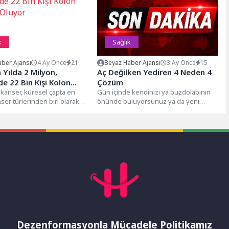
k
Sağlık
ber Ajansı
4 Ay Önce
21
Beyaz Haber Ajansı
3 Ay Önce
15
Yılda 2 Milyon,
Aç Değilken Yediren 4 Neden 4
e 22 Bin Kişi Kolon
Çözüm
Oluyor
 kanser, küresel çapta en
Gün içinde kendinizi ya buzdolabının
ser türlerinden biri olarak
önünde buluyorsunuz ya da yeni
r. Dünyada her yıl yaklaşık...
yemek yemiş olsanız da “o...
Dezenformasyonla Mücadele Politikamız