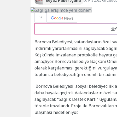
Beyaz Haber Ajansı
07 Nis 2026 08:05
Gü
Y
Bornova Belediyesi, vatandaşların özel sa
indirimli yararlanmasını sağlayacak Sağlı
Köşkü’nde imzalanan protokolle hayata geç
amaçlıyor. Bornova Belediye Başkanı Ömer 
olarak karşılanması gerektiğini vurgulay
toplumcu belediyeciliğin önemli bir adımı
Bornova Belediyesi, sosyal belediyecilik 
daha hayata geçirdi. Vatandaşların özel s
sağlayacak “Sağlık Destek Kartı” uygulam
törenle imzalandı. Proje ile Bornovalılar
ulaşması hedefleniyor.