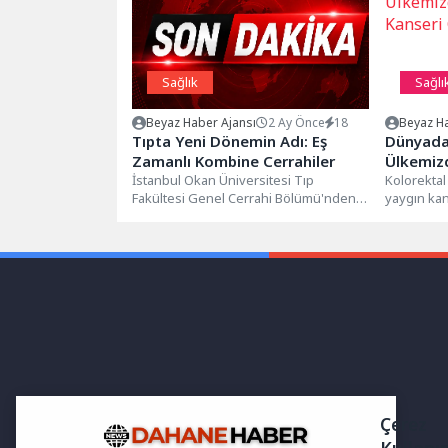
Sağlık
Sağlı
Beyaz Haber Ajansı
2 Ay Önce
18
Beyaz Ha
Tıpta Yeni Dönemin Adı: Eş
Dünyada 
Zamanlı Kombine Cerrahiler
Ülkemizd
İstanbul Okan Üniversitesi Tıp
Kanseri 
Kolorektal
Fakültesi Genel Cerrahi Bölümü'nden
yaygın kan
Prof. Dr. Selçuk Mercan, Dr. Öğr. Üyesi...
gösteriliyo
Çerez