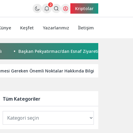
2
Kriptolar
Künye
Keşfet
Yazarlarımız
İletişim
Başkan Pekyatırmacı’dan Esnaf Ziyareti
Çocuklar boyadı,
ilmesi Gereken Önemli Noktalar Hakkında Bilgi
SEO Uyumlu 
Tüm Kategoriler