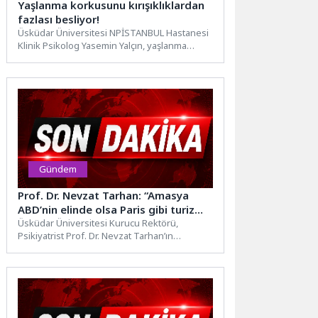
Yaşlanma korkusunu kırışıklıklardan
fazlası besliyor!
Üsküdar Üniversitesi NPİSTANBUL Hastanesi
Klinik Psikolog Yasemin Yalçın, yaşlanma
korkusunun psikolojik temelleri hakkında
açıklamalarda bulundu.Yaşlanma...
Gündem
Prof. Dr. Nevzat Tarhan: “Amasya
ABD’nin elinde olsa Paris gibi turizm
merkezi olurdu”
Üsküdar Üniversitesi Kurucu Rektörü,
Psikiyatrist Prof. Dr. Nevzat Tarhan’ın
katılımıyla, Amasya Genelgesinin 107’inci
yıldönümünde Amasya...