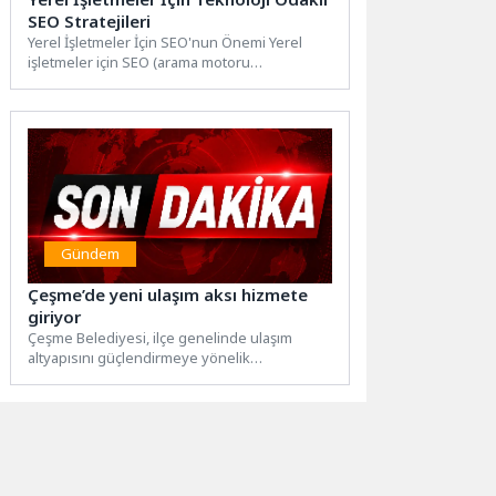
SEO Stratejileri
Yerel İşletmeler İçin SEO'nun Önemi Yerel
işletmeler için SEO (arama motoru
optimizasyonu), dijital pazarlama
stratejilerinde...
Gündem
Çeşme’de yeni ulaşım aksı hizmete
giriyor
Çeşme Belediyesi, ilçe genelinde ulaşım
altyapısını güçlendirmeye yönelik
çalışmalarını sürdürüyor. Bu kapsamda Fen
İşleri Müdürlüğü...