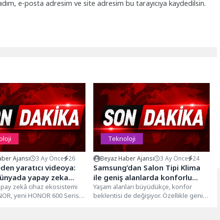
adım, e-posta adresim ve site adresim bu tarayıcıya kaydedilsin.
loji
Teknoloji
ber Ajansı
3 Ay Önce
26
Beyaz Haber Ajansı
3 Ay Önce
24
den yaratıcı videoya:
Samsung’dan Salon Tipi Klima
dünyada yapay zeka
ile geniş alanlarda konforlu
apay zekâ cihaz ekosistemi
serinlik
Yaşam alanları büyüdükçe, konfor
ONOR, yeni HONOR 600 Serisi
beklentisi de değişiyor. Özellikle geniş
çerik üretiminde...
salonlar, ofisler ve ticari alanlarda
etkili...