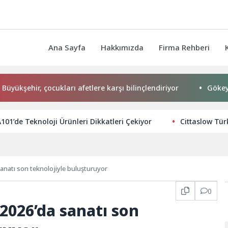
Ana Sayfa
Hakkımızda
Firma Rehberi
ehir, çocukları afetlere karşı bilinçlendiriyor
Gökeyüp Mah
A101’de Teknoloji Ürünleri Dikkatleri Çekiyor
Cittaslow Tür
natı son teknolojiyle buluşturuyor
0
026’da sanatı son