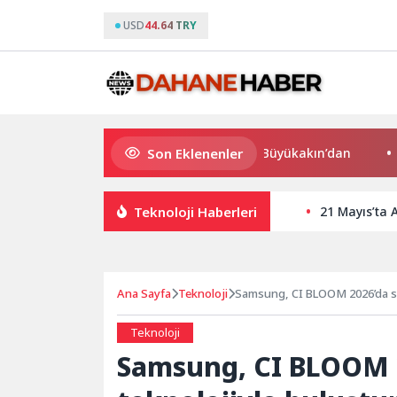
USD
44.64 TRY
Son Eklenenler
Süper Enduro’da start Başkan Büyükakın’dan
Büyükş
Teknoloji Haberleri
21 Mayıs’ta 
Ana Sayfa
Teknoloji
Samsung, CI BLOOM 2026’da sa
Teknoloji
Samsung, CI BLOOM 2