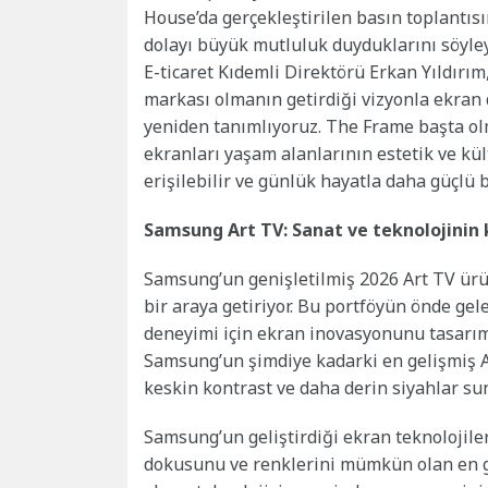
House’da gerçekleştirilen basın toplantı
dolayı büyük mutluluk duyduklarını söyl
E-ticaret Kıdemli Direktörü Erkan Yıldırı
markası olmanın getirdiği vizyonla ekran 
yeniden tanımlıyoruz. The Frame başta ol
ekranları yaşam alanlarının estetik ve kü
erişilebilir ve günlük hayatla daha güçlü 
Samsung Art TV: Sanat ve teknolojinin
Samsung’un genişletilmiş 2026 Art TV ürü
bir araya getiriyor. Bu portföyün önde gel
deneyimi için ekran inovasyonunu tasarım
Samsung’un şimdiye kadarki en gelişmiş A
keskin kontrast ve daha derin siyahlar 
Samsung’un geliştirdiği ekran teknolojiler
dokusunu ve renklerini mümkün olan en ge