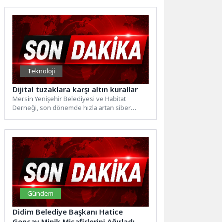
Teknoloji
Dijital tuzaklara karşı altın kurallar
Mersin Yenişehir Belediyesi ve Habitat
Derneği, son dönemde hızla artan siber
tehditlere karşı vatandaşları korumak...
Gündem
Didim Belediye Başkanı Hatice
Gençay Minik Misafirlerini Ağırladı