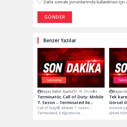
Daha sonraki yorumlarımda kullanılması için 
GÖNDER
Benzer Yazılar
Teknoloji
Tekno
Beyaz Haber Ajansı
1 Hf. Önce
4
Beyaz Ha
Terminatör, Call of Duty: Mobile
Tek kare
7. Sezon – Terminated ile
Görsel 
Geliyor
Call of Duty®: Mobile 7. Sezon –
dönemi
Küresel y
Terminated, 6 Ağustos'ta
şirketi H
yayınlandığında makineler kontrolü ele
ile mobil i
alacak....