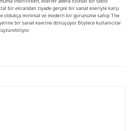
ma indirilirken, eserler adeta fiziksel bir tablo
ital bir ekrandan ziyade gerçek bir sanat eseriyle karşı
tiyle oldukça minimal ve modern bir görünüme sahip The
erine bir sanat eserine dönüşüyor. Böylece kullanıcılar
üştürebiliyor.