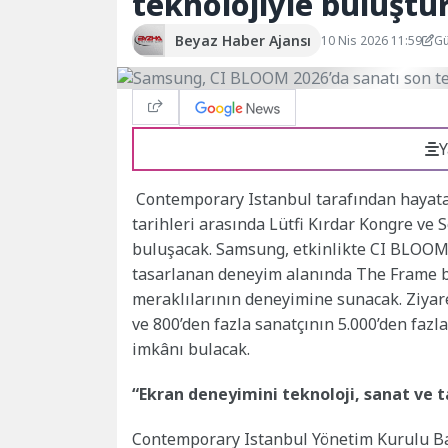
teknolojiyle buluştu
Beyaz Haber Ajansı
10 Nis 2026 11:59
Gü
Y
Contemporary Istanbul tarafından hayata
tarihleri arasında Lütfi Kırdar Kongre ve 
buluşacak. Samsung, etkinlikte CI BLOO
tasarlanan deneyim alanında The Frame ba
meraklılarının deneyimine sunacak. Ziyaret
ve 800’den fazla sanatçının 5.000’den fazl
imkânı bulacak.
“Ekran deneyimini teknoloji, sanat ve 
Contemporary Istanbul Yönetim Kurulu Baş