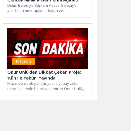
Didim Belediye Başkanı Hatice Gençay’a
yazdıkları mektuplarla duygu ve
düşüncelerini paylaşan Arif Nihat Asya
İlkokulu...
Magazin
Onur Ünlü’den Dikkat Çeken Proje:
‘Kün Fe Yekün’ Yayında
Müzik ve edebiyat dünyasını yapay zeka
teknolojileriyle bir araya getiren Onur Ünlü,
yeni çalışması “Kün...