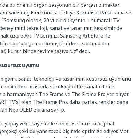
sında bu önemli organizasyonun bir parçası olmaktan
eyen Samsung Electronics Türkiye Kurumsal Pazarlama ve
m, “Samsung olarak, 20 yıldır dünyanın 1 numaralı TV
deneyimini teknoloji, sanat ve tasarımın kesişiminde
mak üzere Art TV serimiz, Samsung Art Store ile
ltürel bir parçasına dönüştürürken, sanatı daha
bağ kuran bir deneyime taşıyoruz” dedi.
 kusursuz uyumu
n gamı, sanat, teknoloji ve tasarımın kusursuz uyumunu
en modelleri arasında sürükleyici bir sanat izleme
la harmanlayan The Frame ve The Frame Pro yer alıyor.
RT TV’si olan The Frame Pro, daha parlak renkler daha
sunan Neo QLED ekrana sahip.
i, yapay zekâ sayesinde sanat eserlerinin orijinal
rçekçi şekilde yansıtacak biçimde optimize ediyor. Mat