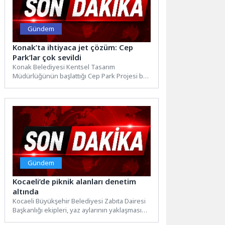
Gündem
Konak’ta ihtiyaca jet çözüm: Cep
Park’lar çok sevildi
Konak Belediyesi Kentsel Tasarım
Müdürlüğünün başlattığı Cep Park Projesi bu
kez Kocatepe Mahallesi’nde uygulandı.
Rengarenk...
Gündem
Kocaeli’de piknik alanları denetim
altında
Kocaeli Büyükşehir Belediyesi Zabıta Dairesi
Başkanlığı ekipleri, yaz aylarının yaklaşmasıyla
birlikte mangal, semaver ve açık...