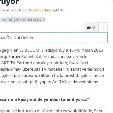
ruyor
ncelleme: 10 Nis 2026
27 Görüntüleme
3 dk.
0
azı Özetini Göster
 geçirilen CI BLOOM, 5. edisyonuyla 15–19 Nisan 2026
Sergi Sarayı Rumeli Salonu’nda sanatseverlerle
M
ART TV Partneri olarak yer alırken, fuara özel
şta olmak üzere Art TV modellerini sanat ve teknoloji
çiler fuar süresince 80’den fazla prestijli galeri, müze
a eserine ev sahipliği yapan Art TV’leri deneyimleme
tasarımın kesişiminde yeniden tanımlıyoruz”
kanı ve kurucusu Ali Güreli’nin ev sahipliğinde, Soho