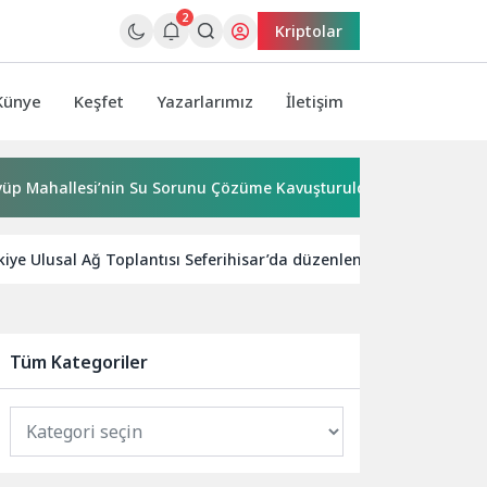
2
Kriptolar
Künye
Keşfet
Yazarlarımız
İletişim
allesi’nin Su Sorunu Çözüme Kavuşturuldu
Bornova’ya 7
kiye Ulusal Ağ Toplantısı Seferihisar’da düzenlenecek
Gel
Tüm Kategoriler