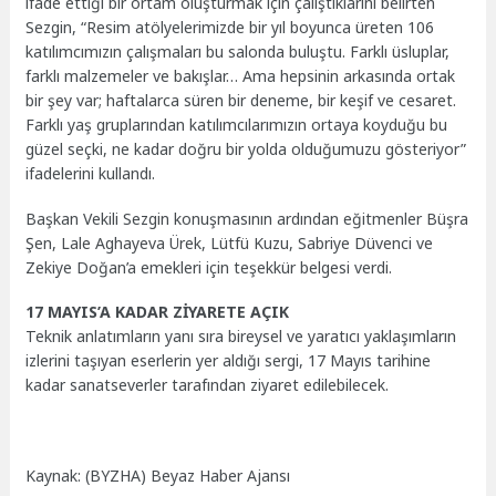
ifade ettiği bir ortam oluşturmak için çalıştıklarını belirten
Sezgin, “Resim atölyelerimizde bir yıl boyunca üreten 106
katılımcımızın çalışmaları bu salonda buluştu. Farklı üsluplar,
farklı malzemeler ve bakışlar… Ama hepsinin arkasında ortak
bir şey var; haftalarca süren bir deneme, bir keşif ve cesaret.
Farklı yaş gruplarından katılımcılarımızın ortaya koyduğu bu
güzel seçki, ne kadar doğru bir yolda olduğumuzu gösteriyor”
ifadelerini kullandı.
Başkan Vekili Sezgin konuşmasının ardından eğitmenler Büşra
Şen, Lale Aghayeva Ürek, Lütfü Kuzu, Sabriye Düvenci ve
Zekiye Doğan’a emekleri için teşekkür belgesi verdi.
17 MAYIS’A KADAR ZİYARETE AÇIK
Teknik anlatımların yanı sıra bireysel ve yaratıcı yaklaşımların
izlerini taşıyan eserlerin yer aldığı sergi, 17 Mayıs tarihine
kadar sanatseverler tarafından ziyaret edilebilecek.
Kaynak: (BYZHA) Beyaz Haber Ajansı