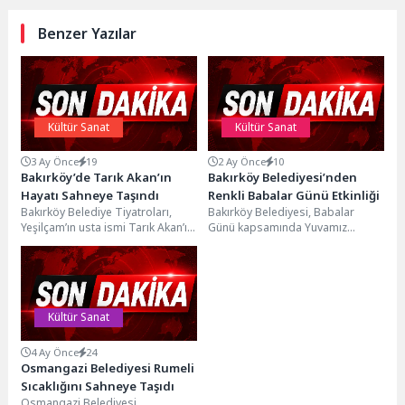
Benzer Yazılar
Kültür Sanat
Kültür Sanat
3 Ay Önce
19
2 Ay Önce
10
Bakırköy’de Tarık Akan’ın
Bakırköy Belediyesi’nden
Hayatı Sahneye Taşındı
Renkli Babalar Günü Etkinliği
Bakırköy Belediye Tiyatroları,
Bakırköy Belediyesi, Babalar
Yeşilçam’ın usta ismi Tarık Akan’ın
Günü kapsamında Yuvamız
hayatını konu alan unutulmaz
Bakırköy Gündüz Çocuk
eseri “Anne Kafamda...
Bakımevi’nde çocuklar ve
babaların birlikte oyunlar...
Kültür Sanat
4 Ay Önce
24
Osmangazi Belediyesi Rumeli
Sıcaklığını Sahneye Taşıdı
Osmangazi Belediyesi,