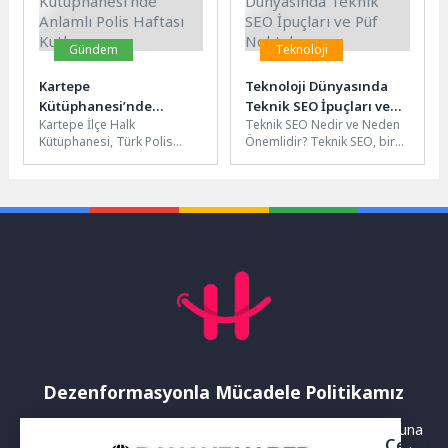
Gündem
Teknoloji
Kartepe
Teknoloji Dünyasında
Kütüphanesi’nde
Teknik SEO İpuçları ve
Kartepe İlçe Halk
Teknik SEO Nedir ve Neden
Anlamlı Polis Haftası
Püf Noktaları
Kütüphanesi, Türk Polis
Önemlidir? Teknik SEO, bir
Kutlaması
Teşkilatı’nın kuruluş yıl
web sitesinin altyapısı ve
dönümü ve Polis Haftası
teknik özelliklerinin...
kapsamında anlamlı...
Dezenformasyonla Mücadele Politikamız
Yayınlanan haberler doğruluk ilkesi gözetilerek hazırlanır. Buna
Çerez