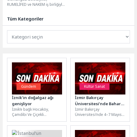
RUMELİFED ve NAKEM iş birliğiyle
sahnelediği “Taksiratli Şekibe”
tiyatro oyunuyla sanatseverlere
Tüm Kategoriler
kahkaha ve...
Gündem
Kültür Sanat
İznik’in doğalgaz ağı
İzmir Bakırçay
genişliyor
Üniversitesi’nde Bahar
İznik’e bağlı Hocaköy,
İzmir Bakırçay
Şenlikleri Büyük
Çamdibi Ve Çiçekli
Üniversitesi’nde 4–7 Mayıs
Coşkuyla Gerçekleştirildi
Mahallelerine doğalgaz
tarihleri arasında
müjdesi geldi.Aksa Bursa
gerçekleştirilen
Doğalgaz Şirket Müdürü
BakırçayFEST’26 bahar
Çağdaş...
şenlikleri, dört gün boyunca