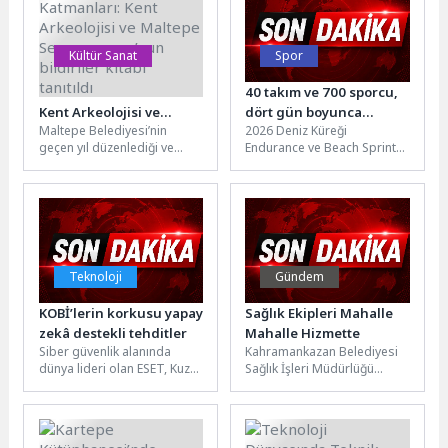
kampüsü...
Kültür Sanat
Spor
‘İstanbul’un Katmanları:
40 takım ve 700 sporcu,
Kent Arkeolojisi ve
dört gün boyunca
Maltepe Belediyesi’nin
2026 Deniz Küreği
Maltepe
Sarımsaklı’nın mavi
geçen yıl düzenlediği ve
Endurance ve Beach Sprint
Sempozyumu’nun
sularında kürek çekecek
alanında önemli isimlerin
Türkiye Kupası heyecanı
bildiriler kitabı tanıtıldı
katıldığı “İstanbul’un
Ayvalık’ta başlıyor. Türkiye
Katmanları: Kent Arkeolojisi
Kürek Federasyonu...
ve...
Teknoloji
Gündem
KOBİ’lerin korkusu yapay
Sağlık Ekipleri Mahalle
zekâ destekli tehditler
Mahalle Hizmette
Siber güvenlik alanında
Kahramankazan Belediyesi
dünya lideri olan ESET, Kuzey
Sağlık İşleri Müdürlüğü
Amerika, Avrupa ve
ekipleri, evde sağlık
Asya'daki 13 ülkede 25...
hizmetleri kapsamında ilçe
genelindeki hasta, yaşlı ve...