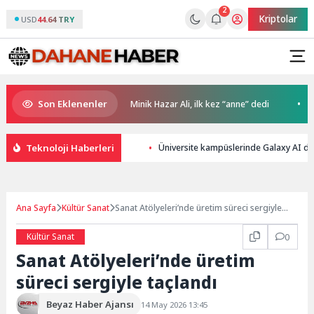
2
Kriptolar
USD
44.64 TRY
Son Eklenenler
ETT ile İstanbul’da
Minik Hazar Ali, ilk kez “anne” dedi
Kalite
Teknoloji Haberleri
Üniversite kampüslerinde Galaxy AI den
Ana Sayfa
Kültür Sanat
Sanat Atölyeleri’nde üretim süreci sergiyle
taçlandı
Kültür Sanat
0
Sanat Atölyeleri’nde üretim
süreci sergiyle taçlandı
Beyaz Haber Ajansı
14 May 2026 13:45