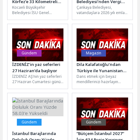
Körfez’e 33 Kilometrelik
Belediyesi’nden Vergi
Kocaeli Büyükşehir
Çankaya Belediyesi,
Altyapı Yatırımı
Hatırlatması
Belediyesi İSU Genel
vatandaşlara 2026 yılı emlak
Müdürlüğü, Kocaeli'nin
ve çevre temizlik vergisi
gelişen yerleşim alanlarında
birinci taksit ödemelerinin
altyapı yatırımlarını aralıksız
son gününün...
sürdürüyor. Bu...
Gündem
Magazin
İZDENİZ’in yaz seferleri
Dila Kalafatoğlu’ndan
27 Haziran’da başlıyor
Türkiye ile Yunanistan
İZDENİZ AŞ’nin yaz seferleri
Dans etmek için beyaz
arasında müzikal köprü:
27 Haziran Cumartesi günü
mendillerinizi hazırlayın
“Sarışınım”
başlıyor. Karşıyaka ve
"Sarışınım" bu yazın en çok
Konak’tan hareket edecek
konuşulan şarkılarından biri
gemilerle...
olmaya...
Gündem
Gündem
İstanbul Barajlarında
“Bütçem İstanbul 2027”
Doluluk Oranı Yüzde
İçin 634 Proje Yarışıyor