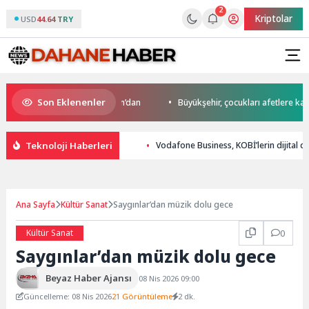
2
Kriptolar
USD
44.64 TRY
Son Eklenenler
o’da start Başkan Büyükakın’dan
Büyükşehir, çocukları afetlere karşı bi
Teknoloji Haberleri
Vodafone Business, KOBİ’lerin dijita
Ana Sayfa
Kültür Sanat
Saygınlar’dan müzik dolu gece
Kültür Sanat
0
Saygınlar’dan müzik dolu gece
Beyaz Haber Ajansı
08 Nis 2026 09:00
Güncelleme: 08 Nis 2026
21 Görüntüleme
2 dk.