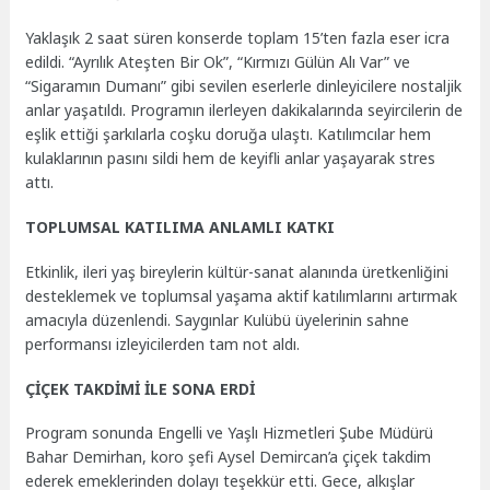
Yaklaşık 2 saat süren konserde toplam 15’ten fazla eser icra
edildi. “Ayrılık Ateşten Bir Ok”, “Kırmızı Gülün Alı Var” ve
“Sigaramın Dumanı” gibi sevilen eserlerle dinleyicilere nostaljik
anlar yaşatıldı. Programın ilerleyen dakikalarında seyircilerin de
eşlik ettiği şarkılarla coşku doruğa ulaştı. Katılımcılar hem
kulaklarının pasını sildi hem de keyifli anlar yaşayarak stres
attı.
TOPLUMSAL KATILIMA ANLAMLI KATKI
Etkinlik, ileri yaş bireylerin kültür-sanat alanında üretkenliğini
desteklemek ve toplumsal yaşama aktif katılımlarını artırmak
amacıyla düzenlendi. Saygınlar Kulübü üyelerinin sahne
performansı izleyicilerden tam not aldı.
ÇİÇEK TAKDİMİ İLE SONA ERDİ
Program sonunda Engelli ve Yaşlı Hizmetleri Şube Müdürü
Bahar Demirhan, koro şefi Aysel Demircan’a çiçek takdim
ederek emeklerinden dolayı teşekkür etti. Gece, alkışlar