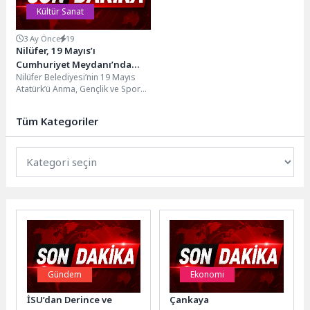
Kültür Sanat
3 Ay Önce
19
Nilüfer, 19 Mayıs’ı
Cumhuriyet Meydanı’nda
Nilüfer Belediyesi’nin 19 Mayıs
karşıladı
Atatürk’ü Anma, Gençlik ve Spor
Bayramı kutlamaları, Nilüfer
Belediyesi Halk Evi...
Tüm Kategoriler
Gündem
Ekonomi
İSU’dan Derince ve
Çankaya