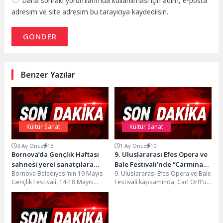
Daha sonraki yorumlarımda kullanılması için adım, e-posta
adresim ve site adresim bu tarayıcıya kaydedilsin.
GÖNDER
Benzer Yazılar
Kültür Sanat
Kültür Sanat
3 Ay Önce
13
1 Ay Önce
10
Bornova’da Gençlik Haftası
9. Uluslararası Efes Opera ve
sahnesi yerel sanatçılara
Bale Festivali’nde “Carmina
Bornova Belediyesi’nin 19 Mayıs
9. Uluslararası Efes Opera ve Bale
emanet
Burana” Sahnelendi
Gençlik Festivali, 14-18 Mayıs
Festivali kapsamında, Carl Orff’un
tarihleri arasında Küçükpark
ölümsüz sahne kantatı “Carmina
Meydanı’nda gerçekleştirilecek.
Burana”,...
Festivalde Bornova...