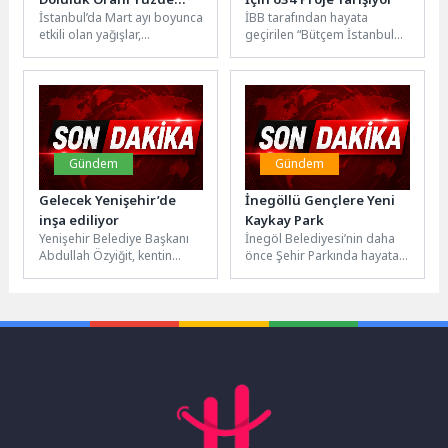
İstanbul’da Mart ayı boyunca
İBB tarafından hayata
58.03’e Yükseldi
etkili olan yağışlar,
geçirilen “Bütçem İstanbul
barajlardaki su seviyesini
2027” projesine
önemli ölçüde artırdı. 20
İstanbullular bu yıl da yoğun
Mart’ta...
ilgi gösterdi....
Gündem
Gündem
Gelecek Yenişehir’de
İnegöllü Gençlere Yeni
inşa ediliyor
Kaykay Park
Yenişehir Belediye Başkanı
İnegöl Belediyesi’nin daha
Abdullah Özyiğit, kentin
önce Şehir Parkında hayata
kültürel çehresini
geçirdiği Kaykay Parkın bir
değiştirecek olan Leyla Kürk
yenisi daha şehre
Kent Kütüphanesi, Oyuncak...
kazandırılıyor....