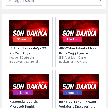
Gündem
Gündem
İSU’dan Başiskele’ye 22
AKOM’dan İstanbul İçin
Km Yeni Altyapı
Kritik Yağış Uyarısı
Kocaeli Büyükşehir
İBB Afet İşleri Daire
Belediyesi İSU Genel
Başkanlığı AKOM’un
Müdürlüğü, kent genelinde
meteorolojik
sürdürdüğü altyapı
değerlendirmelerine göre,
yatırımları kapsamında
Balkanlar üzerinden gelen
Başiskele ilçesinde önemli...
serin ve yağışlı...
Teknoloji
Ekonomi
Kaspersky Uyardı:
Bu Yıl da 48 Yeni Mezun
Microsoft Kimlik
Vodafone Discover’la