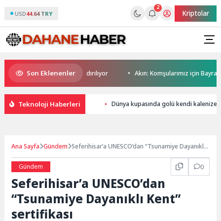
2
Kriptolar
USD
44.64 TRY
Son Eklenenler
kaldırımlar işgalden arındırılıyor
Akın: Komşularımız için Bayrampaş
Teknoloji Haberleri
Dünya kupasında golü kendi kalenize 
Ana Sayfa
Gündem
Seferihisar’a UNESCO’dan “Tsunamiye Dayanıklı
Kent” sertifikası
Gündem
0
Seferihisar’a UNESCO’dan
“Tsunamiye Dayanıklı Kent”
sertifikası