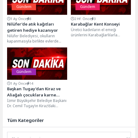
Gündem
Gündem
1 Ay Önce
8
2 Hf. Önce
3
Nilüfer’de atık kağıtları
Karabağlar Kent Konseyi
Üretici kadınların el emeği
getiren hediye kazanıyor
ürünlerini Karabağlarlılarla
Nilüfer Belediyesi, okulların
buluşturan ilk kermes, Fahrettin
kapanmasıyla birlikte evlerde
Altay Mahallesi'nde düzenlendi,
biriken atık kağıtları ekonomiye
yoğun ilgi...
kazandırmak amacıyla yeni bir
farkındalık...
Gündem
1 Ay Önce
14
Başkan Tugay’dan Kiraz ve
Aliağalı çocuklara karne
İzmir Büyükşehir Belediye Başkanı
hediyesi
Dr. Cemil Tugay’ın Kiraz’daki
Örencik Zeybekler İlk ve
Ortaokulu ziyaretinde verdiği...
Tüm Kategoriler