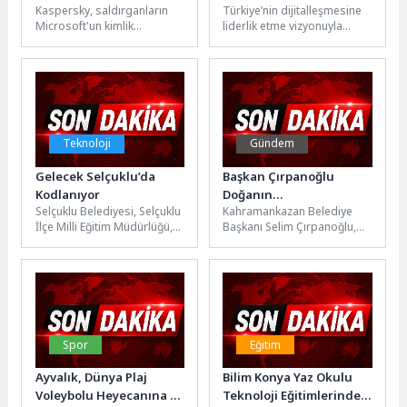
Kaspersky, saldırganların
Türkiye’nin dijitalleşmesine
Doğrulama
Çalışma Hayatında
Microsoft'un kimlik
liderlik etme vizyonuyla
Mekanizmasını Hedef
doğrulama mekanizmasını
faaliyet gösteren Vodafone,
Alan Oltalama Saldırısı
kötüye kullandığı bir
geleceğin teknolojilerine yön
oltalama (phishing)
verecek genç yetenekleri
kampanyasına ilişkin yeni
bünyesine katmaya...
bir rapor yayımladı....
Teknoloji
Gündem
Gelecek Selçuklu’da
Başkan Çırpanoğlu
Kodlanıyor
Doğanın
Selçuklu Belediyesi, Selçuklu
Kahramankazan Belediye
Kahramanlarıyla Buluştu
İlçe Milli Eğitim Müdürlüğü,
Başkanı Selim Çırpanoğlu,
KOP Bölge Kalkınma İdaresi
Çevre Haftası kapsamında
Başkanlığı ve İnnoPark iş...
ilçenin çehresini
güzelleştiren Park ve
Bahçeler Müdürlüğü...
Spor
Eğitim
Ayvalık, Dünya Plaj
Bilim Konya Yaz Okulu
Voleybolu Heyecanına Ev
Teknoloji Eğitimlerinde