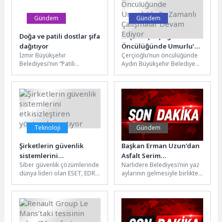
Gündem
Gündem
Doğa ve patili dostlar şifa
Başkan Çerçioğlu’nun
dağıtıyor
Öncülüğünde Umurlu’da
İzmir Büyükşehir
Çerçioğlu’nun öncülüğünde
Eş Zamanlı Çalışmalar
Belediyesi’nin “Patili
Aydın Büyükşehir Belediyesi
Devam Ediyor
Dostumuz” projesiyle engelli
tarafından kentin dört bir
çocuklar ve aileleri,
yanında hayata geçirilen
hayvanlar ve bitkilerle
çalışmalar vatandaşlarla
kurdukları bağ...
buluşmaya...
Teknoloji
Gündem
Şirketlerin güvenlik
Başkan Erman Uzun’dan
sistemlerini
Asfalt Serim
Siber güvenlik çözümlerinde
Narlıdere Belediyesi’nin yaz
etkisizleştiren yöntemler
Çalışmalarına Yerinde
dünya lideri olan ESET, EDR
aylarının gelmesiyle birlikte
artıyor
İnceleme
katili ekosistemine yönelik
hız verdiği asfalt serim
en son derinlemesine
çalışmaları tüm hızıyla
analizini...
devam ediyor....