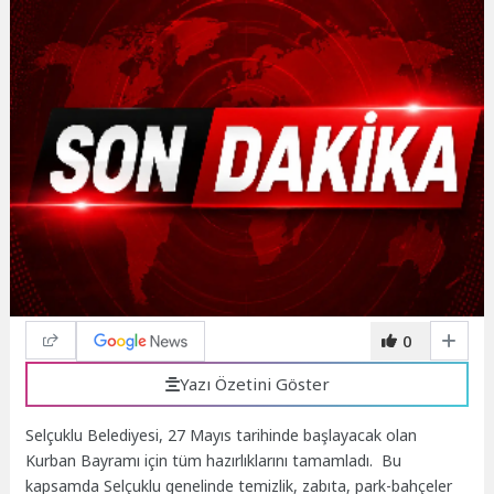
0
Yazı Özetini Göster
Selçuklu Belediyesi, 27 Mayıs tarihinde başlayacak olan
Kurban Bayramı için tüm hazırlıklarını tamamladı. Bu
kapsamda Selçuklu genelinde temizlik, zabıta, park-bahçeler