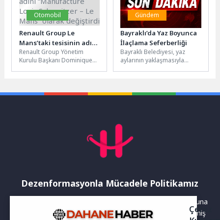
Otomobil
Gündem
Renault Group Le
Bayraklı’da Yaz Boyunca
Mans’taki tesisinin adını
İlaçlama Seferberliği
Renault Group Yönetim
Bayraklı Belediyesi, yaz
“Manufacture Louis
Kurulu Başkanı Dominique
aylarının yaklaşmasıyla
Schweitzer – Le Mans”
Senard ve Renault Group
birlikte ilçe genelindeki
olarak değiştirdi
CEO’su François Provost, 6
ilaçlama çalışmalarını
Kasım...
yoğunlaştırdı. Sivrisinek ve
haşere oluşumuna...
Dezenformasyonla Mücadele Politikamız
Yayınlanan haberler doğruluk ilkesi gözetilerek hazırlanır. Buna
Çerez
rağmen bazı içeriklerde eksik, hatalı veya güncelliğini yitirmiş