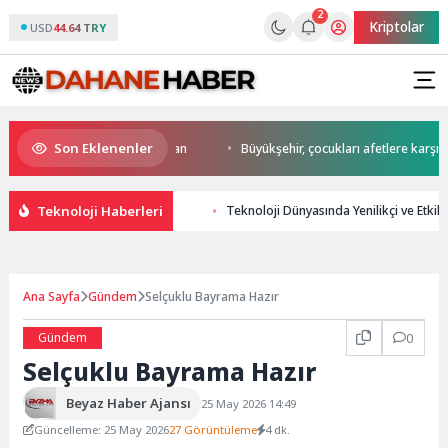
2
Kriptolar
USD
44.64 TRY
Son Eklenenler
 start Başkan Büyükakın’dan
Büyükşehir, çocukları afetlere karşı bilinç
Teknoloji Haberleri
Teknoloji Dünyasında Yenilikçi ve Etkili 
Ana Sayfa
Gündem
Selçuklu Bayrama Hazır
Gündem
0
Selçuklu Bayrama Hazır
Beyaz Haber Ajansı
25 May 2026 14:49
Güncelleme: 25 May 2026
27 Görüntüleme
4 dk.