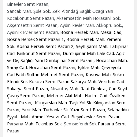
Binevler Semt Pazan,
Sancak Mah. Şule Sok. Zeki Altındağ Sağlık Ocağı Yanı
Kocakonut Semt Pazarı, Aksemsettin Mah Horasanlı Sok.
Akşemsettin Semt Pazan, Aydınlıkevler Mah. Akköprü Sok.,
Aydınlık Evler Semt Pazarı,
Bosna Hersek Mah. Mesaj Cad,
Bosna Hersek Semt Pazarı 1, Bosna Hersek Mah. Yemeni
Sok. Bosna Hersek Semt Pazarı 2, Şeyh Şamil Mah. Tatlıpınar
Cad. Binkonut Semt Pazarı, Dumlupınar Mah Lale Cad. Ağız
ve Diş Sağlığı Yanı Dumlupınar Semt Pazarı , Hocacihan Mah.
Saray Cad. Hocacihan Semt Pazarı, Işıklar Mah. Çevreyolu
Cad.Fatih Sultan Mehmet Semt Pazarı, Kosova Mah. Şükrü
Efendi Sok Kosova Semt Pazarı Sakarya Mah. Vezirhan Cad
Sakarya Semt Pazarı,
Nisantaş
Mah. Rauf Denktaş Cad Seyit
Çavuş Semt Pazarı, Mehmet Akif Mah. Hadimi Cad. Özalkent
Semt Pazarı, Kılınçarslan Mah. Taşlı Yol Sk. Kılınçarslan Semt
Pazarı, Yazır Mah. Turhanlar Sk Yazır Semt Pazarı, Selahaddin
Eyyubi Mah. Ahmet Yesevi Cad Beşyüzevler Semt Pazarı,
Parsana Mah. Tekinbaş Sok.
Şemsiefendi
Sok Parsana Semt
Pazarı