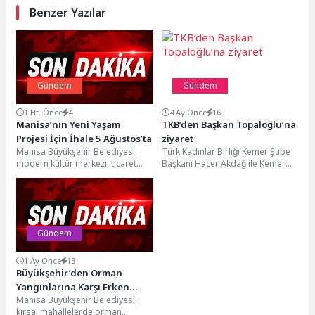
Benzer Yazılar
Gündem
Gündem
1 Hf. Önce
4
4 Ay Önce
16
Manisa’nın Yeni Yaşam
TKB’den Başkan Topaloğlu’na
Projesi İçin İhale 5 Ağustos’ta
ziyaret
Manisa Büyükşehir Belediyesi,
Türk Kadınlar Birliği Kemer Şube
modern kültür merkezi, ticaret
Başkanı Hacer Akdağ ile Kemer
alanları ve konutlardan oluşan
Şube Kurucusu ve Onursal
Ferdi Zeyrek Kültür Merkezi,...
Başkanı...
Gündem
1 Ay Önce
13
Büyükşehir’den Orman
Yangınlarına Karşı Erken
Manisa Büyükşehir Belediyesi,
Müdahale Hamlesi
kırsal mahallelerde orman