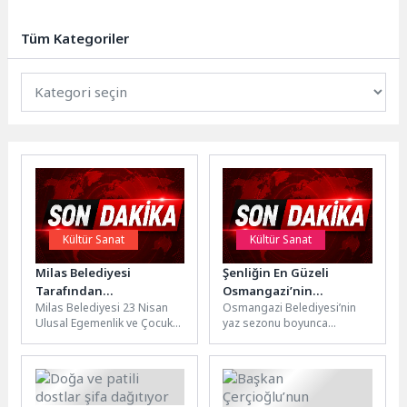
yangınlarına karşı ilk müdahale
kapasitesini artırmak amacıyla
Tüm Kategoriler
büyük bir...
Kültür Sanat
Kültür Sanat
Milas Belediyesi
Şenliğin En Güzeli
Tarafından
Osmangazi’nin
Milas Belediyesi 23 Nisan
Osmangazi Belediyesi’nin
DüzenleneceK ‘23 Nisan
Mahallelerinde
Ulusal Egemenlik ve Çocuk
yaz sezonu boyunca
Çocuk Şenliği’ ile
Yaşanıyor
Bayramı’nı birbirinden farklı
düzenlediği mahalle
Çocuklar Bayram
etkinliklerle kutlayacak.Ulu
şenlikleri, vatandaşlara
Coşkusunu Doyasıya
Önder Mustafa...
unutulmaz yaz akşamları
Yaşayacak
yaşatmaya devam
ediyor.Osmangazi...