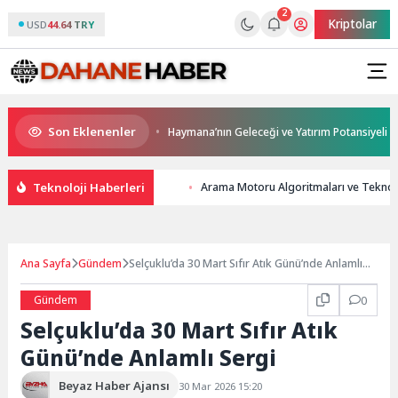
2
Kriptolar
USD
44.64 TRY
Son Eklenenler
ern ulaşım yatırımı
Haymana’nın Geleceği ve Yatırım Potansiyeli Masaya
Teknoloji Haberleri
Arama Motoru Algoritmaları ve Teknoloji
Ana Sayfa
Gündem
Selçuklu’da 30 Mart Sıfır Atık Günü’nde Anlamlı
Sergi
Gündem
0
Selçuklu’da 30 Mart Sıfır Atık
Günü’nde Anlamlı Sergi
Beyaz Haber Ajansı
30 Mar 2026 15:20