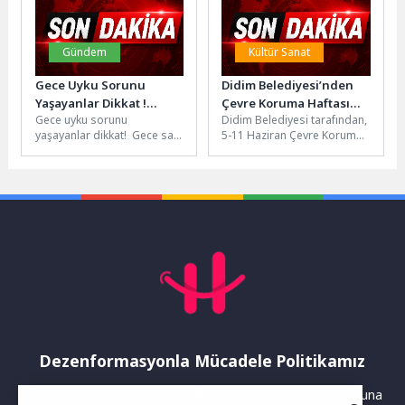
Caddesi’nde...
Gündem
Kültür Sanat
Gece Uyku Sorunu
Didim Belediyesi’nden
Yaşayanlar Dikkat !
Çevre Koruma Haftası
Gece uyku sorunu
Didim Belediyesi tarafından,
Sebebi Tabağınız !
Etkinlikleri
yaşayanlar dikkat! Gece saat
5-11 Haziran Çevre Koruma
2’de uyanıyor ve yeniden
Haftası kapsamında çevre
uykuya geçmekte zorlanıyor
etkinlikleri
musunuz?...
düzenlenecek.“Dünya Bize
Emanet” teması...
Dezenformasyonla Mücadele Politikamız
Yayınlanan haberler doğruluk ilkesi gözetilerek hazırlanır. Buna