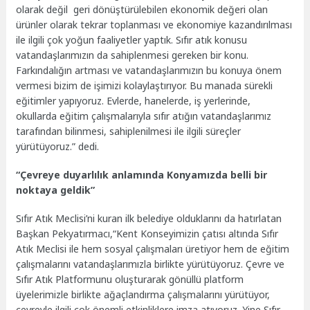
olarak değil geri dönüştürülebilen ekonomik değeri olan
ürünler olarak tekrar toplanması ve ekonomiye kazandırılması
ile ilgili çok yoğun faaliyetler yaptık. Sıfır atık konusu
vatandaşlarımızın da sahiplenmesi gereken bir konu.
Farkındalığın artması ve vatandaşlarımızın bu konuya önem
vermesi bizim de işimizi kolaylaştırıyor. Bu manada sürekli
eğitimler yapıyoruz. Evlerde, hanelerde, iş yerlerinde,
okullarda eğitim çalışmalarıyla sıfır atığın vatandaşlarımız
tarafından bilinmesi, sahiplenilmesi ile ilgili süreçler
yürütüyoruz.” dedi.
“Çevreye duyarlılık anlamında Konyamızda belli bir
noktaya geldik”
Sıfır Atık Meclisi’ni kuran ilk belediye olduklarını da hatırlatan
Başkan Pekyatırmacı,“Kent Konseyimizin çatısı altında Sıfır
Atık Meclisi ile hem sosyal çalışmaları üretiyor hem de eğitim
çalışmalarını vatandaşlarımızla birlikte yürütüyoruz. Çevre ve
Sıfır Atık Platformunu oluşturarak gönüllü platform
üyelerimizle birlikte ağaçlandırma çalışmalarını yürütüyor,
çevreyle ilgili çok önemli etkinliklere imza atıyoruz. Yine Sıfır