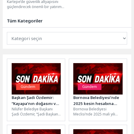
Kartepe’de güvenlik altyapısını
Başladı
güçlendirecek önemli bir yatırım
hayata geçiriliyor. Kartepe
Belediyesi ile Kartepe
Tüm Kategoriler
Kaymakamlığı koordinesinde...
Gündem
Gündem
Başkan Şadi Özdemir:
Bornova Belediyesi’nde
“Kayapa’nın doğasını ve
2025 kesin hesabına
Nilüfer Belediye Başkanı
Bornova Belediyesi
toprağını korumakta
meclis onayı
Şadi Özdemir, “Şadi Başkan
Meclisi’nde 2025 mali yılı
kararlıyız”
Mahallende Söz Sende”
kesin hesabı oy çokluğuyla
buluşmaları kapsamında
kabul edildi. Meclis Başkan
Kayapa Mahallesi
Vekili...