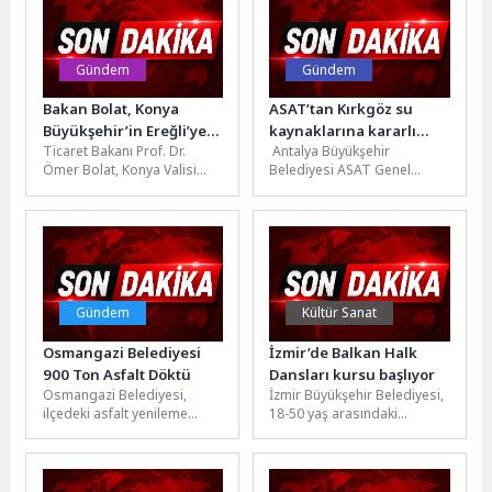
sakinleriyle...
Gündem
Gündem
Bakan Bolat, Konya
ASAT’tan Kırkgöz su
Büyükşehir’in Ereğli’ye
kaynaklarına kararlı
Ticaret Bakanı Prof. Dr.
Antalya Büyükşehir
Kazandırdığı “Gençlik
koruma
Ömer Bolat, Konya Valisi
Belediyesi ASAT Genel
Kampüsü”nü Ziyaret Etti
İbrahim Akın, Konya
Müdürlüğü, kentin içme suyu
Büyükşehir Belediye Başkanı
kaynaklarını korumaya
Uğur...
yönelik çalışmalarını büyük
bir...
Gündem
Kültür Sanat
Osmangazi Belediyesi
İzmir’de Balkan Halk
900 Ton Asfalt Döktü
Dansları kursu başlıyor
Osmangazi Belediyesi,
İzmir Büyükşehir Belediyesi,
ilçedeki asfalt yenileme
18-50 yaş arasındaki
çalışmalarını aralıksız
vatandaşlar için ücretsiz
sürdürüyor. Yapılan
Balkan Halk Dansları kursu
çalışmalar kapsamında
açıyor. Başvurular...
Nilüferköy Mahallesi Kolej