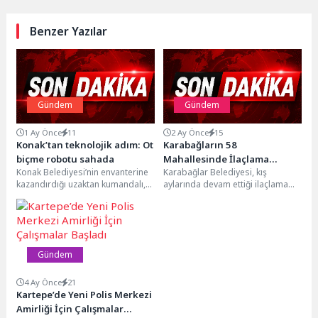
Benzer Yazılar
Gündem
Gündem
1 Ay Önce
11
2 Ay Önce
15
Konak’tan teknolojik adım: Ot
Karabağların 58
biçme robotu sahada
Mahallesinde İlaçlama
Konak Belediyesi’nin envanterine
Karabağlar Belediyesi, kış
Seferberliği Devam Ediyor
kazandırdığı uzaktan kumandalı,
aylarında devam ettiği ilaçlama
paletli bir yabani ot biçme
çalışmalarını yaz aylarının
makinesiyle park ve yeşil...
gelmesiyle daha da yoğunlaştırdı.
Sinek...
Gündem
4 Ay Önce
21
Kartepe’de Yeni Polis Merkezi
Amirliği İçin Çalışmalar