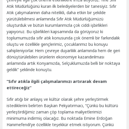
Atık Müdürlüğünü kuran ilk belediyelerden bir tanesiyiz. Sıfır
Atık çalışmalarının daha nitelikli, daha etkin bir şekilde
yürütülebilmesi anlamında Sıfır Atık Müdürlüğümüzü
oluşturduk ve bütün kurumlarımızla çok ciddi işbirlikleri
yapıyoruz. Bu işbirlikleri kapsamında da görüyoruz ki
toplumumuzda sıfır atık konusunda çok önemli bir farkındalık
oluştu ve özellikle gençlerimiz, çocuklarımız bu konuyu
sahipleniyorlar. Hem çevreye duyarlılık anlamında hem de geri
dönüştürülebilen ürünlerin ekonomiye kazandırılması
anlamında artık Konyamızda, Selçuklumuzda belli bir noktaya
geldik” şeklinde konuştu.
“Sıfır atıkla ilgili çalışmalarımızı artırarak devam
ettireceğiz”
Sıfır atığı bir anlayış ve kültür olarak şehre yerleştirmek
istediklerini belirten Başkan Pekyatırmacı, “Çünkü bu kültürü
yerleştirdiğimiz zaman çöp toplama maliyetlerimizi
minimuma indirmiş olacağız. Bu noktada Emine Erdoğan
Hanımefendi’ye özellikle teşekkür etmek istiyorum. Çünkü