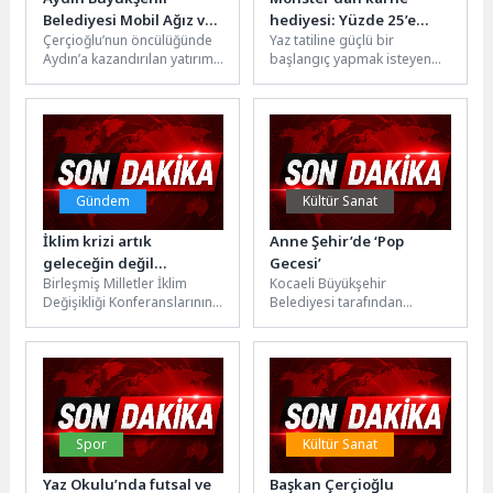
Belediyesi Mobil Ağız ve
hediyesi: Yüzde 25’e
Çerçioğlu’nun öncülüğünde
Yaz tatiline güçlü bir
Diş Sağlığı Klinikleri’ne
varan indirim ve 12
Aydın’a kazandırılan yatırım
başlangıç yapmak isteyen
Efeler, Çine ve
taksit fırsatı!
ve projeler kentin dört bir
teknoloji tutkunları ve
Buharkent’te Yoğun İlgi
yanında vatandaşlarla
öğrenciler için hazırlanan
buluşmaya devam
kampanya kapsamında...
ediyor.Aydın...
Gündem
Kültür Sanat
İklim krizi artık
Anne Şehir’de ‘Pop
geleceğin değil
Gecesi’
Birleşmiş Milletler İklim
Kocaeli Büyükşehir
bugünün sorunu!
Değişikliği Konferanslarının
Belediyesi tarafından
31’incisi olan COP31, 9-20
düzenlenen “Anne Şehir’de
Kasım 2026 tarihlerinde
Yaz Akşamları” etkinlikleri, bu
Antalya’da düzenlenecek.
kez ‘Pop Gecesi’ ile...
Dünya...
Spor
Kültür Sanat
Yaz Okulu’nda futsal ve
Başkan Çerçioğlu