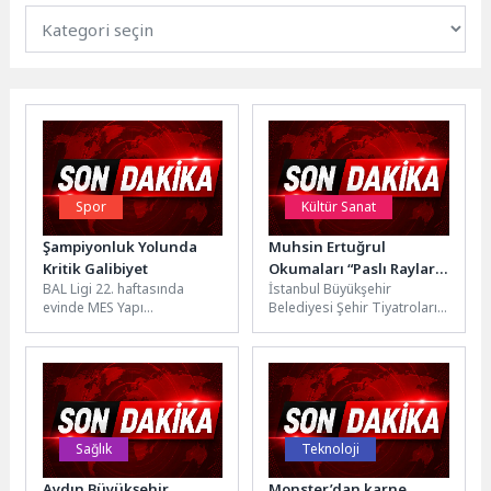
Spor
Kültür Sanat
Şampiyonluk Yolunda
Muhsin Ertuğrul
Kritik Galibiyet
Okumaları “Paslı Raylar
BAL Ligi 22. haftasında
İstanbul Büyükşehir
Korosu” Oyunuyla Devam
evinde MES Yapı
Belediyesi Şehir Tiyatroları,
Ediyor
Bozanspor’u ağırlayan
18-35 yaş arası genç oyun
Kahramankazan
yazarlarını metinleriyle
Belediyespor, sahadan 1-0
birlikte seyirciyle
galip ayrılarak...
buluşturan...
Sağlık
Teknoloji
Aydın Büyükşehir
Monster’dan karne