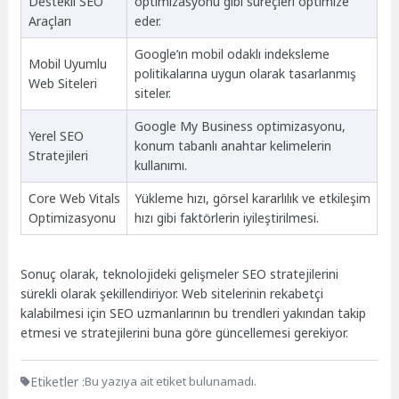
Destekli SEO
optimizasyonu gibi süreçleri optimize
Araçları
eder.
Google’ın mobil odaklı indeksleme
Mobil Uyumlu
politikalarına uygun olarak tasarlanmış
Web Siteleri
siteler.
Google My Business optimizasyonu,
Yerel SEO
konum tabanlı anahtar kelimelerin
Stratejileri
kullanımı.
Core Web Vitals
Yükleme hızı, görsel kararlılık ve etkileşim
Optimizasyonu
hızı gibi faktörlerin iyileştirilmesi.
Sonuç olarak, teknolojideki gelişmeler SEO stratejilerini
sürekli olarak şekillendiriyor. Web sitelerinin rekabetçi
kalabilmesi için SEO uzmanlarının bu trendleri yakından takip
etmesi ve stratejilerini buna göre güncellemesi gerekiyor.
Etiketler :
Bu yazıya ait etiket bulunamadı.