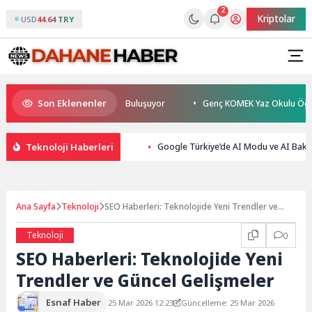
2
Kriptolar
USD
44.64 TRY
Son Eklenenler
ez TESAK’ta Okurlarıyla Buluşuyor
Genç KOMEK Yaz Okulu Öğrencileri 
Teknoloji Haberleri
Google Türkiye’de AI Modu ve AI Bakışı
Ana Sayfa
Teknoloji
SEO Haberleri: Teknolojide Yeni Trendler ve
Güncel Gelişmeler
Teknoloji
0
SEO Haberleri: Teknolojide Yeni
Trendler ve Güncel Gelişmeler
Esnaf Haber
25 Mar 2026 12:23
Güncelleme: 25 Mar 2026