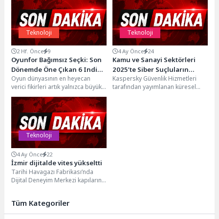
Teknoloji
Teknoloji
2 Hf. Önce
9
4 Ay Önce
24
Oyunfor Bağımsız Seçki: Son
Kamu ve Sanayi Sektörleri
Dönemde Öne Çıkan 6 Indie
2025’te Siber Suçluların
Oyun dünyasının en heyecan
Kaspersky Güvenlik Hizmetleri
Yapım
Birincil Hedefi Haline Geldi
verici fikirleri artık yalnızca büyük
tarafından yayımlanan küresel
stüdyolardan çıkmıyor. Bağımsız
‘Siber Dünyanın Anatomisi’
geliştiriciler, cesur tasarımları...
raporuna göre; kamu sektörü,
2025 yılında...
Teknoloji
4 Ay Önce
22
İzmir dijitalde vites yükseltti
Tarihi Havagazı Fabrikası’nda
Dijital Deneyim Merkezi kapılarını
açtı, Başkan Dr. Cemil Tugay
gençlere çağrı yaptı:...
Tüm Kategoriler