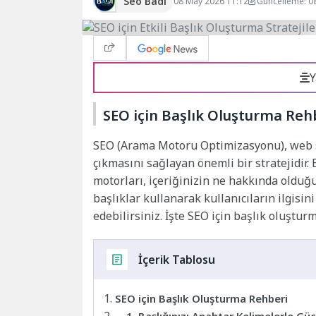
Seo Badi
08 May 2026 11:12
Güncelleme: 0
Y
SEO için Başlık Oluşturma Reh
SEO (Arama Motoru Optimizasyonu), web s
çıkmasını sağlayan önemli bir stratejidir.
motorları, içeriğinizin ne hakkında olduğ
başlıklar kullanarak kullanıcıların ilgisi
edebilirsiniz. İşte SEO için başlık oluştur
İçerik Tablosu
SEO için Başlık Oluşturma Rehberi