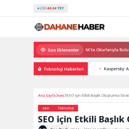
USD
44.64 TRY
Son Eklenenler
Usta Yazar Burhan Sönmez TESAK’ta Okurlarıyla Buluşuyor
Teknoloji Haberleri
Kaspersky: Ak
Ana Sayfa
seo
SEO için Etkili Başlık Oluşturma Strate
seo
Teknoloji
SEO için Etkili Başlık