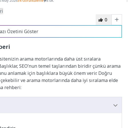
8 May 2026
34 Görüntüleme
8 dk.
0
azı Özetini Göster
beri
itenizin arama motorlarında daha üst sıralara
 Başlıklar, SEO’nun temel taşlarından biridir çünkü arama
unu anlamak için başlıklara büyük önem verir. Doğru
ni çekebilir ve arama motorlarında daha iyi sıralama elde
ma rehberi: