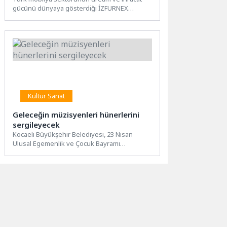
gücünü dünyaya gösterdiği İZFURNEX
Mobilya Fuarı’nda 6 ülkeden 15...
Kültür Sanat
Geleceğin müzisyenleri hünerlerini
sergileyecek
Kocaeli Büyükşehir Belediyesi, 23 Nisan
Ulusal Egemenlik ve Çocuk Bayramı
etkinlikleri kapsamında ses yarışması
düzenleyecek....