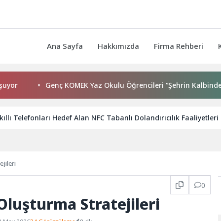
Ana Sayfa
Hakkımızda
Firma Rehberi
Genç KOMEK Yaz Okulu Öğrencileri “Şehrin Kalbinde Yolcul
ıllı Telefonları Hedef Alan NFC Tabanlı Dolandırıcılık Faaliyetleri
jileri
0
 Oluşturma Stratejileri