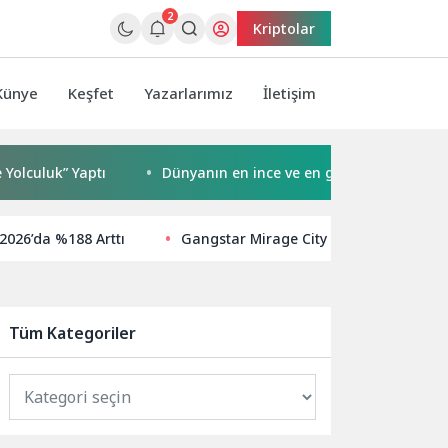
2
Kriptolar
Künye
Keşfet
Yazarlarımız
İletişim
uk” Yaptı
Dünyanın en ince ve en güçlü katlanabilir amir
 2026’da %188 Arttı
Gangstar Mirage City Türkiye Ön Kayıtla
Tüm Kategoriler