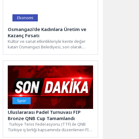
Ekonomi
Osmangazi’de Kadınlara Üretim ve
Kazanç Fırsatı
Kültür ve sanat etkinlikleriyle kente değer
katan Osmangazi Belediyesi, son olarak
düzenlediği ‘Parfüm Yapım Atölyesi’...
Spor
Uluslararası Padel Turnuvası FIP
Bronze QNB Cup Tamamlandı
Türkiye Tenis Federasyonu (TTF) ile QNB
Türkiye iş birliği kapsamında düzenlenen FIP
Bronze QNB Cup,...