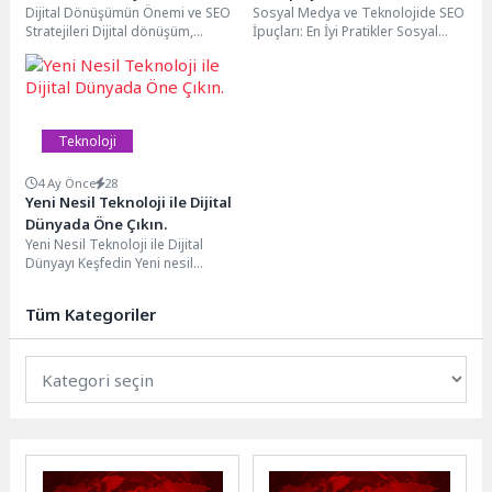
Dijital Dönüşümün Önemi ve SEO
Sosyal Medya ve Teknolojide SEO
Stratejileri
Stratejileri Dijital dönüşüm,
İpuçları: En İyi Pratikler Sosyal
günümüz iş dünyasında önemli
medya ve teknoloji alanındaki
bir konu haline...
SEO...
Teknoloji
4 Ay Önce
28
Yeni Nesil Teknoloji ile Dijital
Dünyada Öne Çıkın.
Yeni Nesil Teknoloji ile Dijital
Dünyayı Keşfedin Yeni nesil
teknoloji ile birlikte dijital dünya
her...
Tüm Kategoriler