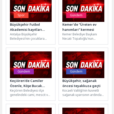
Spor
Gündem
Büyükşehir Futbol
Kemer’de “Üreten ev
Akademisi kayıtları
hanımları” kermesi
Antalya Büyükşehir
Kemer Belediye Başkanı
başlıyor
Belediyesi’nin çocuklara
Necati Topaloğlu'nun
yönelik spor faaliyetleri
öncülüğünde yürütülen
kapsamında düzenlediği
sosyal projeler kapsamında
Futbol Akademisi Yaz
düzenlenen ‘Üreten Ev
Dönemi kurs kayıtları...
Hanımları Kermesi,...
Gündem
Gündem
Keçiören’de Camiler
Büyükşehir, sağanak
Özenle, Köşe Bucak
öncesi teyakkuza geçti
Keçiören Belediyesi ilçe
Kocaeli Valiliği’nin kuvvetli
Temizleniyor
genelindeki cami, mescit ve
sağanak uyarısının ardından
ibadethanelerde rutin
Kocaeli Büyükşehir
temizlik çalışmalarını büyük
Belediyesi, kent genelinde
bir titizlikle aralıksız...
tüm birimleriyle hazırlıklarını
tamamladı....