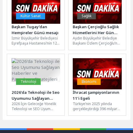
Kültür Sanat
Sağlık
Başkan Tugay’dan
Başkan Çerçioğlu Sağlık
Hemşireler Günü mesajı
Hizmetlerini Her Gün
İzmir Büyükşehir Belediyesi
Aydın Büyükşehir Belediye
Yüzlerce Vatandaşa
Eşrefpaşa Hastanesi’nin 12
Başkanı Özlem Çerçioğlu’nun
Ulaştırıyor
Mayıs Hemşireler Günü
Aydın’a kazandırdığı Ağız ve
kapsamında düzenlediği
Diş Sağlığı Poliklinikleri,
“Geçmişten Geleceğe
ücretsiz sağlık...
Hemşirelik: Kimlik,...
Teknoloji
Ekonomi
2026’da Teknoloji ile Seo
İhracat şampiyonlarının
Uyumunu Sağlayan
11’i Egeli
2026 İçin Geleceğe Yönelik
Türkiye’nin 2025 yılında
Haberler ve Pazarlama
Teknoloji ve SEO Uyum
gerçekleştirdiği 396 milyar
Stratejileri
Stratejileri 2026 yılına doğru
dolarlık mal ve hizmet
ilerlerken, teknolojideki
ihracatına en çok katkı
hızlı...
sağlayan...