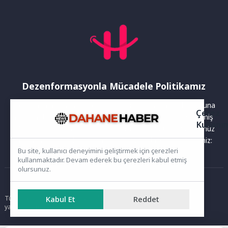
Dezenformasyonla Mücadele Politikamız
Yayınlanan haberler doğruluk ilkesi gözetilerek hazırlanır. Buna
Çerez
rağmen bazı içeriklerde eksik, hatalı veya güncelliğini yitirmiş
Kullanı
bilgiler bulunabilir.Yanlış veya yanıltıcı olduğunu düşündüğünüz
haberleri aşağıdaki iletişim kanallarından bize bildirebilirsiniz:
Bu site, kullanıcı deneyimini geliştirmek için çerezleri
kullanmaktadır. Devam ederek bu çerezleri kabul etmiş
olursunuz.
Ana Sayfa
Tüm hakları saklıdır. Sitede yer alan içerikler izinsiz kopyalanamaz,
Kabul Et
Reddet
yayımlanamaz ve kullanılamaz.