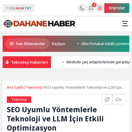
2
Kriptolar
USD
44.64 TRY
Son Eklenenler
 Cup Heyecanı Paris’te Başlıyor
Altın Portakal ödüllü yönetmen jüri 
Teknoloji Haberleri
Mcdodo şarj adaptörlerinde garantiyi 5 
Ana Sayfa
Teknoloji
SEO Uyumlu Yöntemlerle Teknoloji ve LLM İçin
Etkili Optimizasyon
Teknoloji
0
SEO Uyumlu Yöntemlerle
Teknoloji ve LLM İçin Etkili
Optimizasyon