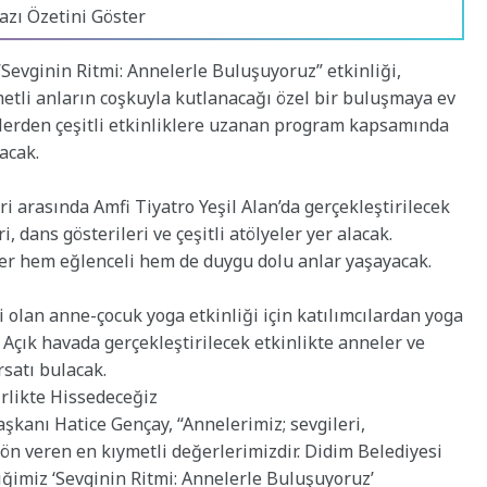
azı Özetini Göster
evginin Ritmi: Annelerle Buluşuyoruz” etkinliği,
metli anların coşkuyla kutlanacağı özel bir buluşmaya ev
elerden çeşitli etkinliklere uzanan program kapsamında
acak.
ri arasında Amfi Tiyatro Yeşil Alan’da gerçekleştirilecek
, dans gösterileri ve çeşitli atölyeler yer alacak.
eler hem eğlenceli hem de duygu dolu anlar yaşayacak.
 olan anne-çocuk yoga etkinliği için katılımcılardan yoga
. Açık havada gerçekleştirilecek etkinlikte anneler ve
rsatı bulacak.
irlikte Hissedeceğiz
aşkanı Hatice Gençay, “Annelerimiz; sevgileri,
yön veren en kıymetli değerlerimizdir. Didim Belediyesi
ğimiz ‘Sevginin Ritmi: Annelerle Buluşuyoruz’