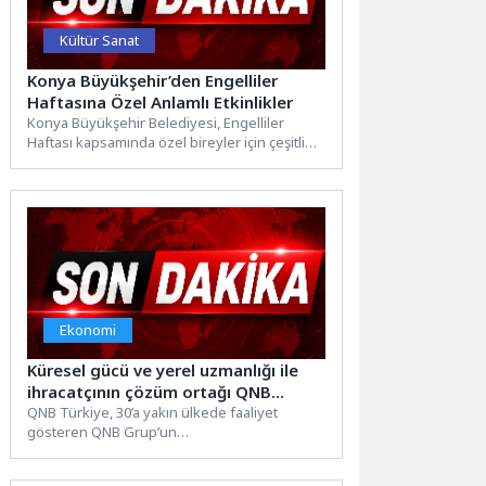
Kültür Sanat
Konya Büyükşehir’den Engelliler
Haftasına Özel Anlamlı Etkinlikler
Konya Büyükşehir Belediyesi, Engelliler
Haftası kapsamında özel bireyler için çeşitli
etkinlikler düzenliyor. Bu kapsamda
Büyükşehir...
Ekonomi
Küresel gücü ve yerel uzmanlığı ile
ihracatçının çözüm ortağı QNB
Türkiye’den yeni uygulama
QNB Türkiye, 30’a yakın ülkede faaliyet
gösteren QNB Grup’un
global ağıyla müşterilerinin nakit akışı
yönetimine yönelik entegre...