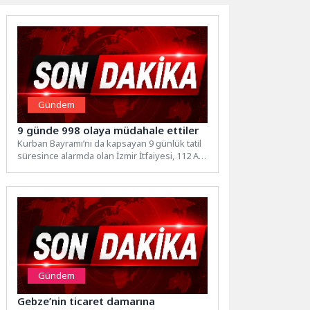
Gündem
9 günde 998 olaya müdahale ettiler
Kurban Bayramı’nı da kapsayan 9 günlük tatil
süresince alarmda olan İzmir İtfaiyesi, 112 Acil
Çağrı...
Gündem
Gebze’nin ticaret damarına