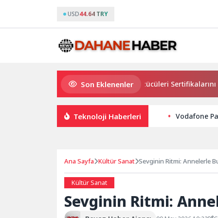
USD
44.64 TRY
Son Eklenenler
Osmangazi’de Geleceğin Yüzücüleri Sertifikalarını Aldı
Teknoloji Haberleri
Vodafone Pa
Ana Sayfa
Kültür Sanat
Sevginin Ritmi: Annelerle 
Kültür Sanat
Sevginin Ritmi: Anne