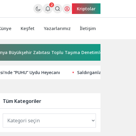
2
Kriptolar
Künye
Keşfet
Yazarlarımız
İletişim
kşehir Zabıtası Toplu Taşıma Denetimlerini Sürdürüyor
U
esi’nde “PUHU” Uydu Heyecanı
Saldırganlar yayılma süresin
Tüm Kategoriler