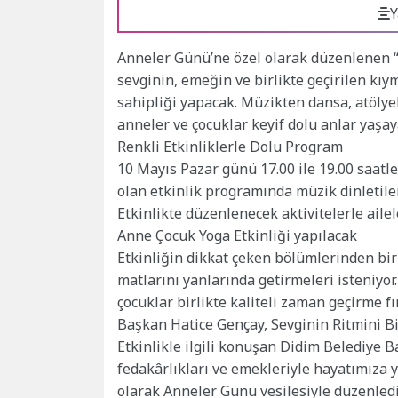
Y
Anneler Günü’ne özel olarak düzenlenen “S
sevginin, emeğin ve birlikte geçirilen kıy
sahipliği yapacak. Müzikten dansa, atöly
anneler ve çocuklar keyif dolu anlar yaşay
Renkli Etkinliklerle Dolu Program
10 Mayıs Pazar günü 17.00 ile 19.00 saatle
olan etkinlik programında müzik dinletileri
Etkinlikte düzenlenecek aktivitelerle ail
Anne Çocuk Yoga Etkinliği yapılacak
Etkinliğin dikkat çeken bölümlerinden biri
matlarını yanlarında getirmeleri isteniyor
çocuklar birlikte kaliteli zaman geçirme fı
Başkan Hatice Gençay, Sevginin Ritmini B
Etkinlikle ilgili konuşan Didim Belediye B
fedakârlıkları ve emekleriyle hayatımıza 
olarak Anneler Günü vesilesiyle düzenledi