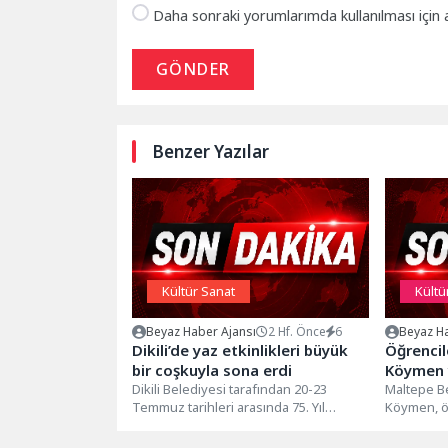
Daha sonraki yorumlarımda kullanılması için 
GÖNDER
Benzer Yazılar
Kültür Sanat
Kültü
Beyaz Haber Ajansı
2 Hf. Önce
6
Beyaz Ha
Dikili’de yaz etkinlikleri büyük
Öğrencil
bir coşkuyla sona erdi
Köymen y
Dikili Belediyesi tarafından 20-23
Maltepe Be
Temmuz tarihleri arasında 75. Yıl
Köymen, ö
Parkı’nda düzenlenen ‘Yaz Etkinlikleri’,
üzerine Ça
dört gün...
düzenledi.