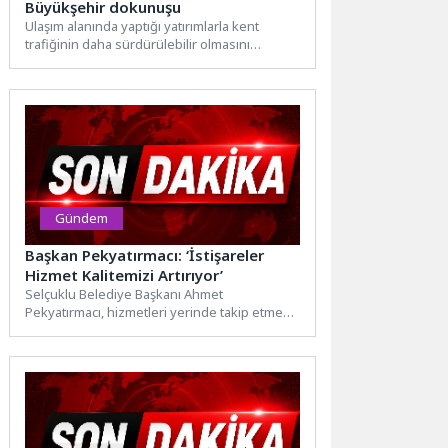
Büyükşehir dokunuşu
Ulaşım alanında yaptığı yatırımlarla kent
trafiğinin daha sürdürülebilir olmasını
hedefleyen Kocaeli Büyükşehir Belediyesi,
Gebze’nin en...
Gündem
Başkan Pekyatırmacı: ‘İstişareler
Hizmet Kalitemizi Artırıyor’
Selçuklu Belediye Başkanı Ahmet
Pekyatırmacı, hizmetleri yerinde takip etmek
için mahalle sakinleriyle bir araya geliyor....