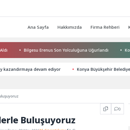
Ana Sayfa
Hakkımızda
Firma Rehberi
Bilgesu Erenus Son Yolculuğuna Uğurlandı
Konya Büyü
y kazandırmaya devam ediyor
Konya Büyükşehir Belediy
Buluşuyoruz
0
lerle Buluşuyoruz