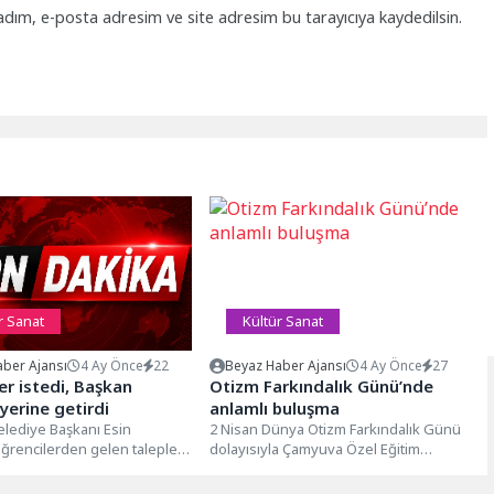
adım, e-posta adresim ve site adresim bu tarayıcıya kaydedilsin.
r Sanat
Kültür Sanat
ber Ajansı
4 Ay Önce
22
Beyaz Haber Ajansı
4 Ay Önce
27
er istedi, Başkan
Otizm Farkındalık Günü’nde
erine getirdi
anlamlı buluşma
lediye Başkanı Esin
2 Nisan Dünya Otizm Farkındalık Günü
ğrencilerden gelen talepler
dolayısıyla Çamyuva Özel Eğitim
nakkale Şehitliği’ne gezi
Uygulama Okulu’nda anlamlı bir
 Belediyeye bağlı...
etkinlik...