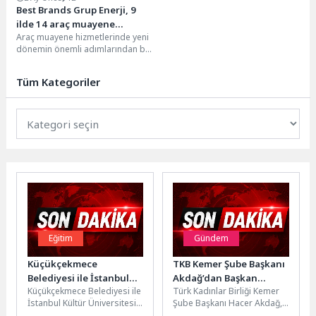
Best Brands Grup Enerji, 9
ilde 14 araç muayene
Araç muayene hizmetlerinde yeni
istasyonunun işletmesini
dönemin önemli adımlarından biri
üstlenecek
atıldı. TURKA Araç Muayene
İstasyonları tarafından 11...
Tüm Kategoriler
Eğitim
Gündem
Küçükçekmece
TKB Kemer Şube Başkanı
Belediyesi ile İstanbul
Akdağ’dan Başkan
Küçükçekmece Belediyesi ile
Türk Kadınlar Birliği Kemer
Kültür Üniversitesi
Topaloğlu’na ziyaret
İstanbul Kültür Üniversitesi
Şube Başkanı Hacer Akdağ,
Arasında Sinema
arasında "Eğitimde
Kemer Belediye Başkanı