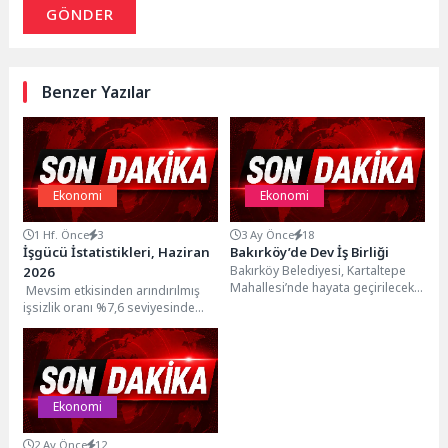
GÖNDER
Benzer Yazılar
Ekonomi
Ekonomi
1 Hf. Önce
3
3 Ay Önce
18
İşgücü İstatistikleri, Haziran
Bakırköy’de Dev İş Birliği
Bakırköy Belediyesi, Kartaltepe
2026
Mahallesi’nde hayata geçirilecek
Mevsim etkisinden arındırılmış
Gündüz Yaşlı Bakımevi için
işsizlik oranı %7,6 seviyesinde
İstanbul Dünya Ticaret Merkezi
gerçekleştiHanehalkı İşgücü
ile...
Araştırması sonuçlarına göre; 15
ve daha...
Ekonomi
2 Ay Önce
12