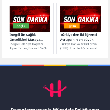
için özlük hakları
Organizasyon Derneği
yıl sonu gösterileri ve
iyileştirilmeli
(GÜSOD) Başkanı Turgay...
mezuniyet törenine
katıldı. Arslanbucak...
Sağlık
Eğitim
İnegöl’ün Sağlık
Türkiye’den iki öğrenci
Öncelikleri Masaya
Avrupa’nın en büyük
İnegöl Belediye Başkanı
Türkiye Bankalar Birliği’nin
Yatırıldı
finansal okuryazarlık
Alper Taban, Bursa İl Sağlık
(TBB) düzenlediği Finansal
yarışmasının finalinde
Müdürü Uzm. Dr. Mustafa
Okuryazarlık Bilgi
yer aldı
Çetin’i ziyaret etti....
Yarışması’nda dereceye
giren iki öğrenci, Belçika’daki
Avrupa...
Dezenformasyonla Mücadele Politikamız