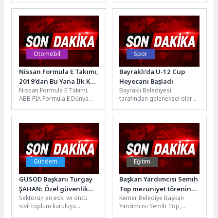
Alanında İş Birliği
Toplumsal Katkı İşbirliği
Necati Topaloğlu'na
Protokolü" imzalandı.
makamında teşekkür...
Protokol kapsamında,...
Otomobil
Spor
Nissan Formula E Takımı,
Bayraklı’da U-12 Cup
2019’dan Bu Yana İlk Kez
Heyecanı Başladı
Nissan Formula E Takımı,
Bayraklı Belediyesi
Sanya’ya Dönüyor
ABB FIA Formula E Dünya
tarafından geleneksel olarak
Şampiyonası’nın 11. ayağı
düzenlenen U-12 Cup Futbol
kapsamında Çin’in Sanya...
Turnuvası başladı. İzmir,
Aydın ve Manisa’dan...
Gündem
Eğitim
GÜSOD Başkanı Turgay
Başkan Yardımcısı Semih
ŞAHAN: Özel güvenlik
Top mezuniyet törenine
Sektörün en eski ve öncü
Kemer Belediye Başkan
hizmetlerinin meslek
katıldı
sivil toplum kuruluşu
Yardımcısı Semih Top,
olarak kabul görebilmesi
Güvenlik Servisleri
Arslanbucak Anaokulu’nun