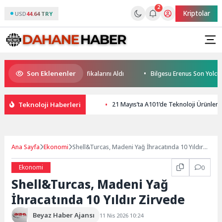
2
Kriptolar
USD
44.64 TRY
Son Eklenenler
eleceğin Yüzücüleri Sertifikalarını Aldı
Bilgesu Erenus Son Yolculuğ
Teknoloji Haberleri
21 Mayıs’ta A101’de Teknoloji Ürünleri 
Ana Sayfa
Ekonomi
Shell&Turcas, Madeni Yağ İhracatında 10 Yıldır
Zirvede
Ekonomi
0
Shell&Turcas, Madeni Yağ
İhracatında 10 Yıldır Zirvede
Beyaz Haber Ajansı
11 Nis 2026 10:24