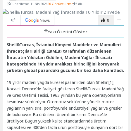
Güncelleme: 11 Nis 2026
26 Görüntüleme
3 dk.
0
Yazı Özetini Göster
Shell&Turcas, İstanbul Kimyevi Maddeler ve Mamulleri
İhracatçıları Birliği (İKMİB) tarafından düzenlenen
İhracatın Yıldızları Ödülleri, Madeni Yağlar İhracatı
kategorisinde 10 yıldır aralıksız birinciliğini koruyarak
şirketin global pazardaki gücünü bir kez daha kanıtladı.
19 yıldır madeni yağda küresel pazar lideri olan Shell’in[1],
Kocaeli Derince’de faaliyet gösteren Shell&Turcas Madeni Yağ
ve Gres Üretimi Tesisi, 1963 yılından bu yana operasyonlarını
kesintisiz sürdürüyor. Otomotiv sektörüne yönelik motor
yağlarının yanı sıra, portföyünde endüstriyel yağlar ve gresler
de bulunuyor. Bu ürünlerin önemli bir kısmı Derince’de
üretiliyor. Bugün yüksek kalite standartlarında üretim
kapasitesi ve 400’den fazla ürün portföyüyle dünyanın dört bir