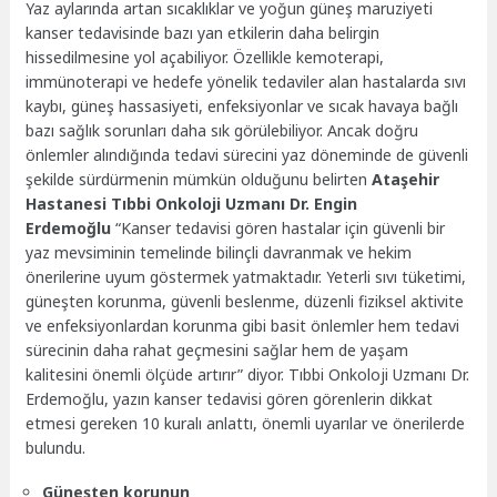
Yaz aylarında artan sıcaklıklar ve yoğun güneş maruziyeti
kanser tedavisinde bazı yan etkilerin daha belirgin
hissedilmesine yol açabiliyor. Özellikle kemoterapi,
immünoterapi ve hedefe yönelik tedaviler alan hastalarda sıvı
kaybı, güneş hassasiyeti, enfeksiyonlar ve sıcak havaya bağlı
bazı sağlık sorunları daha sık görülebiliyor. Ancak doğru
önlemler alındığında tedavi sürecini yaz döneminde de güvenli
şekilde sürdürmenin mümkün olduğunu belirten
Ataşehir
Hastanesi Tıbbi Onkoloji Uzmanı Dr. Engin
Erdemoğlu
“Kanser tedavisi gören hastalar için güvenli bir
yaz mevsiminin temelinde bilinçli davranmak ve hekim
önerilerine uyum göstermek yatmaktadır. Yeterli sıvı tüketimi,
güneşten korunma, güvenli beslenme, düzenli fiziksel aktivite
ve enfeksiyonlardan korunma gibi basit önlemler hem tedavi
sürecinin daha rahat geçmesini sağlar hem de yaşam
kalitesini önemli ölçüde artırır” diyor. Tıbbi Onkoloji Uzmanı Dr.
Erdemoğlu, yazın kanser tedavisi gören görenlerin dikkat
etmesi gereken 10 kuralı anlattı, önemli uyarılar ve önerilerde
bulundu.
Güneşten korunun