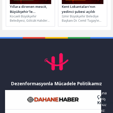
Yıllara direnen mescit,
Kent Lokantaları’nın
Büyükşehir’le
yedinci şubesi açıldı
Kocaeli Büyükşehir
İzmir Büyükşehir Belediye
yenileniyor
Belediyesi, Gölcük Halıdere
Başkanı Dr. Cemil Tugay’ın
Yalı Mahallesi’nde bulunan
seçim vaatleri arasında yer
eski mescitte bakım ve
alan ve göreve gelir...
onarım çalışmalarını
sürdürüyor....
Dezenformasyonla Mücadele Politikamız
Yayınlanan haberler doğruluk ilkesi gözetilerek hazırlanır. Buna
Çerez
rağmen bazı içeriklerde eksik, hatalı veya güncelliğini yitirmiş
Kullanı
bilgiler bulunabilir.Yanlış veya yanıltıcı olduğunu düşündüğünüz
haberleri aşağıdaki iletişim kanallarından bize bildirebilirsiniz: