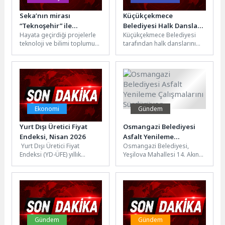
Seka’nın mirası
Küçükçekmece
“Teknoşehir” ile
Belediyesi Halk Dansları
Hayata geçirdiği projelerle
Küçükçekmece Belediyesi
geleceğe taşınıyor
Topluluğu’nun Yılsonu
teknoloji ve bilimi toplumun
tarafından halk danslarını
Gösterisi İzleyenleri
tüm kesimlerine yayan
tanıtmak ve yaşatmak
Büyüledi
Kocaeli Büyükşehir
amacıyla kurulan Halk
Belediyesi, geleceğin bilim...
Dansları Topluluğu, yılsonu
gösterisinde...
Ekonomi
Gündem
Yurt Dışı Üretici Fiyat
Osmangazi Belediyesi
Endeksi, Nisan 2026
Asfalt Yenileme
Yurt Dışı Üretici Fiyat
Osmangazi Belediyesi,
Çalışmalarını
Endeksi (YD-ÜFE) yıllık
Yeşilova Mahallesi 14. Akın
Sürdürüyor
%35,07 arttı, aylık %4,16
Sokak’ta gerçekleştirdiği
arttıYD-ÜFE 2026 yılı Nisan...
asfalt yenileme çalışmasıyla
137 metrelik yolu 120...
Gündem
Gündem