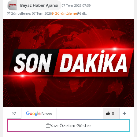
Beyaz Haber Ajansı
07 Tem 2026 07:39
Güncelleme: 07 Tem 2026
9 Görüntüleme
6 dk.
0
Yazı Özetini Göster