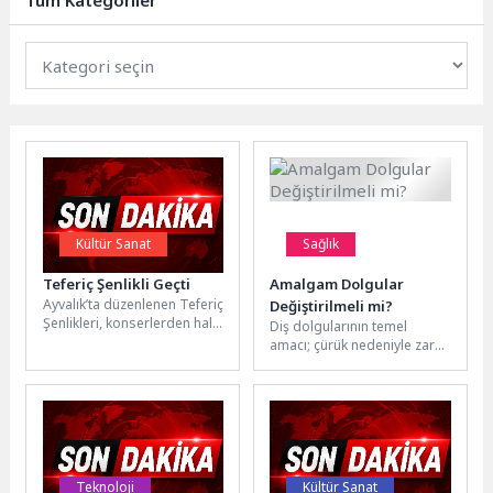
Tüm Kategoriler
Kültür Sanat
Sağlık
Teferiç Şenlikli Geçti
Amalgam Dolgular
Ayvalık’ta düzenlenen Teferiç
Değiştirilmeli mi?
Şenlikleri, konserlerden halk
Diş dolgularının temel
oyunlarına, kültürel
amacı; çürük nedeniyle zarar
etkinliklerden uluslararası
gören diş dokusunu
buluşmalara kadar dopdolu
onarmak, çiğneme
programıyla büyük...
fonksiyonunu korumak ve...
Teknoloji
Kültür Sanat