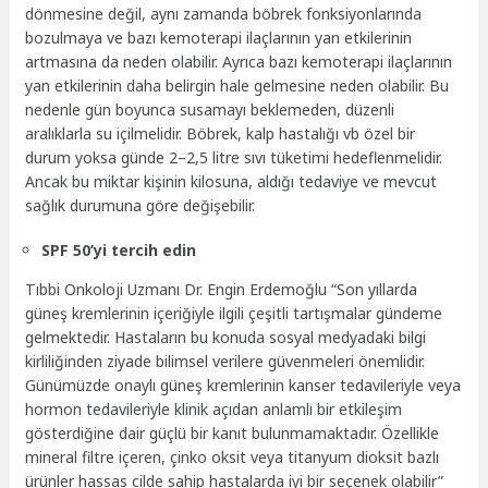
dönmesine değil, aynı zamanda böbrek fonksiyonlarında
bozulmaya ve bazı kemoterapi ilaçlarının yan etkilerinin
artmasına da neden olabilir. Ayrıca bazı kemoterapi ilaçlarının
yan etkilerinin daha belirgin hale gelmesine neden olabilir. Bu
nedenle gün boyunca susamayı beklemeden, düzenli
aralıklarla su içilmelidir. Böbrek, kalp hastalığı vb özel bir
durum yoksa günde 2–2,5 litre sıvı tüketimi hedeflenmelidir.
Ancak bu miktar kişinin kilosuna, aldığı tedaviye ve mevcut
sağlık durumuna göre değişebilir.
SPF 50’yi tercih edin
Tıbbi Onkoloji Uzmanı Dr. Engin Erdemoğlu “Son yıllarda
güneş kremlerinin içeriğiyle ilgili çeşitli tartışmalar gündeme
gelmektedir. Hastaların bu konuda sosyal medyadaki bilgi
kirliliğinden ziyade bilimsel verilere güvenmeleri önemlidir.
Günümüzde onaylı güneş kremlerinin kanser tedavileriyle veya
hormon tedavileriyle klinik açıdan anlamlı bir etkileşim
gösterdiğine dair güçlü bir kanıt bulunmamaktadır. Özellikle
mineral filtre içeren, çinko oksit veya titanyum dioksit bazlı
ürünler hassas cilde sahip hastalarda iyi bir seçenek olabilir”