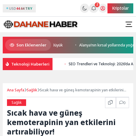
2
Kriptolar
USD
44.64 TRY
Son Eklenenler
 Rekabet Potansiyeli Çok Büyük
Alanya’nın kırsal yollarında yoğun mes
Teknoloji Haberleri
SEO Trendleri ve Teknoloji: 2026’da 
Ana Sayfa
Sağlık
Sıcak hava ve güneş kemoterapinin yan etkilerini
artırabiliyor!
Sağlık
0
Sıcak hava ve güneş
kemoterapinin yan etkilerini
artırabiliyor!