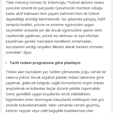
Tıbbi Onkoloji Uzmanı Dr. Erdemoğlu “Fiziksel aktivite tedavi
sürecinin önemli bir parçasıdır. Günümüzde mümkün olduğu
kadar aktif kalmanın hem yaşam kalitesini hem de fiziksel
dayanıklılığı artırdığı bilinmektedir. Yaz aylarında yürüyüş, hafif
tempolu bisiklet, yüzme ve esneme egzersizleri uygun
seçenekler arasında yer alır. Ancak egzersizlerin günün serin
saatlerinde yapılması, yeterli sıvı alınması ve aşırı efordan
kaçınılması gerekir. Hastaların kendilerini zorlamadan,
vücutlarının verdiği sinyalleri dikkate alarak hareket etmeleri
önemlidir” diyor.
Tatili tedavi programına göre planlayın
Tedavi alan hastaların yaz tatiline çıkmasında çoğu zaman bir
sakınca yoktur. Ancak seyahat planları tedavi takvimine göre
yapılmalı, gidilecek bölgede sağlık hizmetlerine erişim imkanı
araştırılmalı ve kullanılan ilaçlar düzenli şekilde taşınmalıdır.
Deniz genellikle uygun koşullarda tercih edilebilirken,
hijyeninden emin olunmayan havuzlarda enfeksiyon riski göz
önünde bulundurulmalıdır. Yakın zamanda cerrahi geçirmiş,
kateter taşıyan veya ciddi bağışıklık baskılanması olan