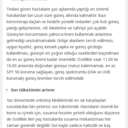
Tedavi gören hastaların yaz aylarında yaptığı en önemli
hatalardan biri uzun süre güneş altında kalmaktır. Bazı
kemoterapi ilaçları ve hedefe yönelik tedaviler çok hızlı güneş
yanığı gelişmesine, cilt lekelerine ve tahrişe yol açabilir.
Güneşten korunmanın yalnızca krem kullanmak anlamına
gelmediği unutulmamalıdır. Gölge alanların tercih edilmesi,
uygun kıyafet, geniş kenarlı şapka ve güneş gözlüğü
kullanılması, güneşin en yoğun olduğu saatlerden kaçınılması
da en az güneş kremi kadar önemlidir. Özellikle saat 11.00 ile
16.00 arasında doğrudan güneşe maruz kalınmamalı, en az
SPF 50 koruma sağlayan, geniş spektrumlu (UVA ve UVB
korumalı) güneş kremleri tercih edilmelidir.
Sıvı tüketimini artırın
Yaz döneminde onkoloji kliniklerinde en sık karşılaşılan
sorunlardan biri yetersiz sıvı tüketimidir. Hastaların önemli bir
kısmı su içmek için, susama hissinin yeterli olduğunu düşünse
de özellikle ileri yaş hastalarda susama mekanizması her
zaman güvenilir değildir. Sıvı kaybı sadece halsizlik ve baş