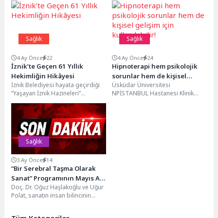
Sağlık
Sağlık
4 Ay Önce
22
4 Ay Önce
24
İznik’te Geçen 61 Yıllık
Hipnoterapi hem psikolojik
Hekimliğin Hikâyesi
sorunlar hem de kişisel
İznik Belediyesi hayata geçirdiği
Üsküdar Üniversitesi
gelişim için kullanılabilir!
“Yaşayan İznik Hazineleri”
NPİSTANBUL Hastanesi Klinik
projesinin 44.belgeselinde altmış
Psikolog İhsan Öztekin,
bir yıldır Diş Hekimliği yapan...
hipnoterapinin nasıl uygulandığı,
hangi durumlarda etkili ve...
Sağlık
3 Ay Önce
14
“Bir Serebral Taşma Olarak
Sanat” Programının Mayıs Ayı
Doç. Dr. Oğuz Haşlakoğlu ve Uğur
Söyleşisi Gerçekleşti!
Polat, sanatın insan bilincinin
taşma biçimi olduğunu ortaya
koyan...