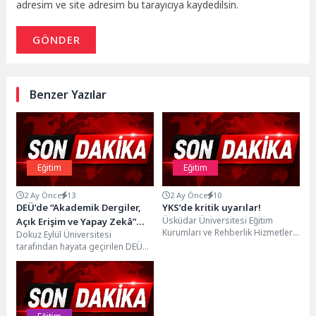
adresim ve site adresim bu tarayıcıya kaydedilsin.
GÖNDER
Benzer Yazılar
Eğitim
Eğitim
2 Ay Önce
13
2 Ay Önce
10
DEÜ’de “Akademik Dergiler,
YKS’de kritik uyarılar!
Üsküdar Üniversitesi Eğitim
Açık Erişim ve Yapay Zekâ”
Kurumları ve Rehberlik Hizmetleri
Dokuz Eylül Üniversitesi
Konuşuldu
Yöneticisi Uzman Psikolojik
tarafından hayata geçirilen DEÜ
Danışman Özgür Akoğlan, 20-21
Konferansları’nın ikinci konuğu
Haziran...
TÜBİTAK ULAKBİM Müdürü
Mehmet Mirat...