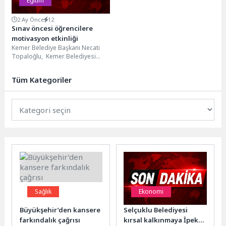
Eğitim
2 Ay Önce
12
Sınav öncesi öğrencilere
motivasyon etkinliği
Kemer Belediye Başkanı Necati
Topaloğlu, Kemer Belediyesi
Ahmet Erkal Destek Eğitim
Kursunda üniversite sınavına
Tüm Kategoriler
ücretsiz...
Sağlık
Ekonomi
Büyükşehir’den kansere
Selçuklu Belediyesi
farkındalık çağrısı
kırsal kalkınmaya İpek