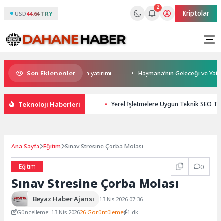
2
Kriptolar
USD
44.64 TRY
Son Eklenenler
den Darıca’ya modern ulaşım yatırımı
Haymana’nın Geleceği ve Yatırım 
Teknoloji Haberleri
Yerel İşletmelere Uygun Teknik SEO Tak
Ana Sayfa
Eğitim
Sınav Stresine Çorba Molası
Eğitim
0
Sınav Stresine Çorba Molası
Beyaz Haber Ajansı
13 Nis 2026 07:36
Güncelleme: 13 Nis 2026
26 Görüntüleme
1 dk.