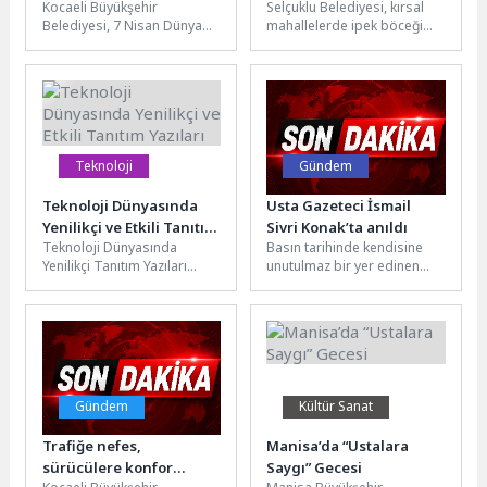
Kocaeli Büyükşehir
Selçuklu Belediyesi, kırsal
Böceği yetiştiriciliği ile
Belediyesi, 7 Nisan Dünya
mahallelerde ipek böceği
de destek olacak
Sağlık Günü ve 1-7 Nisan
yetiştiriciliğini
Ulusal Kanser Haftası
yaygınlaştırmak ve
kapsamında...
geleneksel üretim kültürünü
gelecek nesillere aktarmak...
Teknoloji
Gündem
Teknoloji Dünyasında
Usta Gazeteci İsmail
Yenilikçi ve Etkili Tanıtım
Sivri Konak’ta anıldı
Teknoloji Dünyasında
Basın tarihinde kendisine
Yazıları
Yenilikçi Tanıtım Yazıları
unutulmaz bir yer edinen
Nasıl Yazılır? Tanıtım yazıları,
Usta Gazeteci İsmail Sivri’nin
bir ürün veya hizmetin
anma töreninde konuşan
tanıtımını yapmak,...
Başkan...
Gündem
Kültür Sanat
Trafiğe nefes,
Manisa’da “Ustalara
sürücülere konfor
Saygı” Gecesi